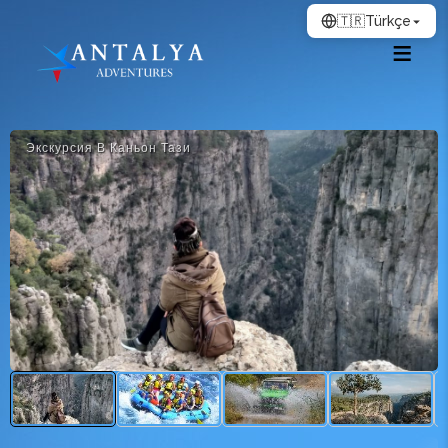
🇹🇷
Türkçe
Экскурсия В Каньон Тази