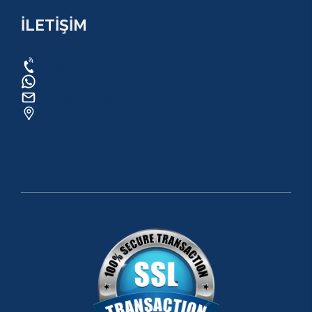
İLETİŞİM
0534 820 1169
0534 820 1169
raftingo007@gmail.com
ADRES: Arapsuyu Mah. 07070 Konyaaltı /
ANTALYA