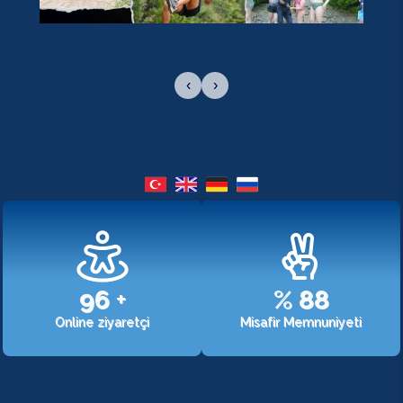
‹
›
107
+
%
98
Online ziyaretçi
Misafir Memnuniyeti