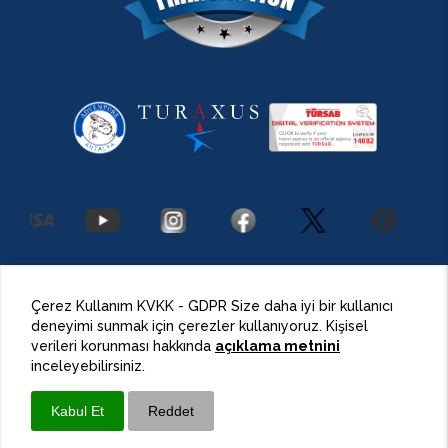
2026 Antalya Adventures
©
Her Hakkı Saklıdır.
Çerez Kullanım KVKK - GDPR Size daha iyi bir kullanıcı
deneyimi sunmak için çerezler kullanıyoruz. Kişisel
BulutPress®
Web Tasarım
verileri korunması hakkında
açıklama metnini
inceleyebilirsiniz.
Kabul Et
Reddet
Whatsapp
Ara / Call