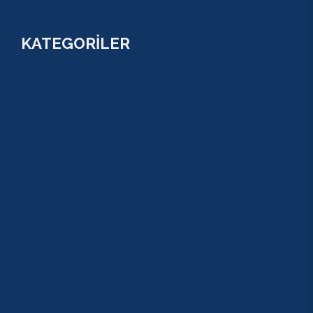
KATEGORİLER
RAFTİNG
CANYONİNG
ZİPLİNE
TAZI CANYONU
JEEP SAFARİ
ATV QUAD SAFARİ
BUGGY SAFARİ
SCUBA DİVİNG
SULUADA
ANTALYA TEKNE TURU
GREEN KANYON
PARASAİLİNG