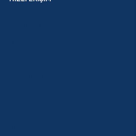
TURLAR
COMBO PAKETLER
KAMPANYALAR
BLOG
GALERİ
S.S.S
GEZİ TURLARI
MACERA TURLARI
AKTİVİTELER
SU SPORLARI
TARİHİ GEZİLER
ÇOCUK TURLARI
YAZ AKTİVİTELERİ
FİYATLAR