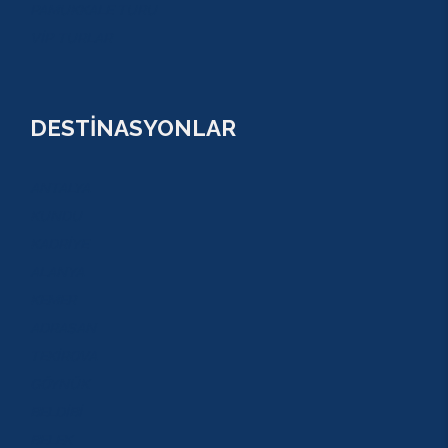
PAMUKKALE TURU
VİP TURLAR
DESTİNASYONLAR
ANTALYA
KUNDU
KADRİYE
ALANYA
KEMER
ADRASAN
TEKİROVA
GÖYNÜK
BELDİBİ
BELEK