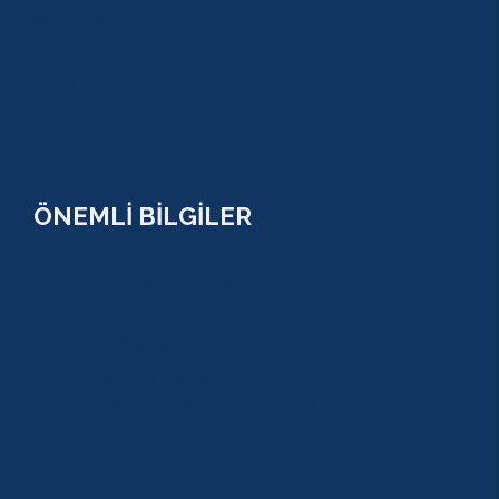
BOĞAZKENT
MANAVGAT
SERİK
SİDE
ÖNEMLİ BİLGİLER
ÇEREZ POLİTİKASI (COOKİES) KVKK
YASAL BİLGİ
KULLANIM SÖZLEŞMESİ
MESAFELİ SATIŞ SÖZLEŞMESİ
TUR SÖZLEŞMESİ/ İPTAL VE İADE POLİTİKASI