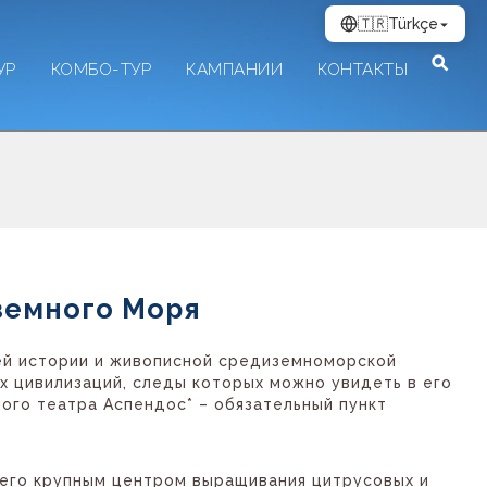
🇹🇷
Türkçe
УР
КОМБО-ТУР
КАМПАНИИ
КОНТАКТЫ
земного Моря
шей истории и живописной средиземноморской
их цивилизаций, следы которых можно увидеть в его
ного театра Аспендос* – обязательный пункт
 его крупным центром выращивания цитрусовых и