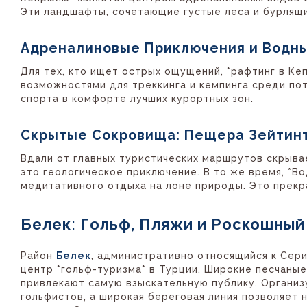
Эти ландшафты, сочетающие густые леса и бурлящ
Адреналиновые Приключения и Водн
Для тех, кто ищет острых ощущений, *рафтинг в Ке
возможностями для треккинга и кемпинга среди по
спорта в комфорте лучших курортных зон.
Скрытые Сокровища: Пещера Зейтин
Вдали от главных туристических маршрутов скрыва
это геологическое приключение. В то же время, *В
медитативного отдыха на лоне природы. Это прекра
Белек: Гольф, Пляжи и Роскошный
Район
Белек
, административно относящийся к Сер
центр *гольф-туризма* в Турции. Широкие песчаные
привлекают самую взыскательную публику. Органи
гольфистов, а широкая береговая линия позволяет