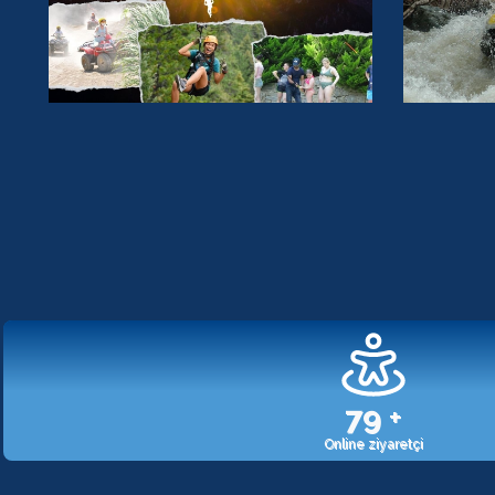
107
+
Online ziyaretçi