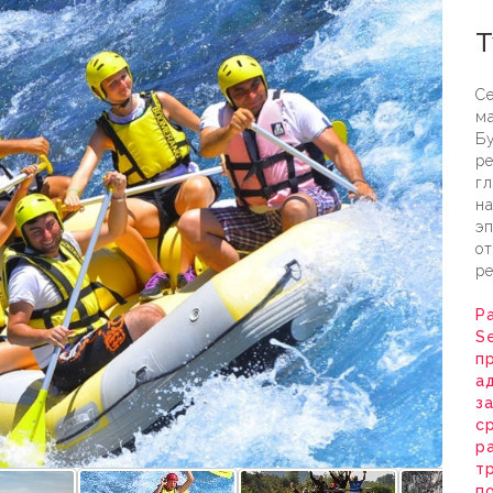
Сер
Т
Се
ма
Б
ре
гл
на
эп
от
ре
Р
S
п
а
з
с
р
т
п