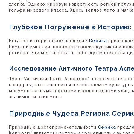
хлопка. Однако мировую известность регион получ
гольфа мирового класса. Здесь теплое лето и мягк
Глубокое Погружение в Историю:
Богатое историческое наследие
Серика
привлекае
Римской империи, поражает своей акустикой и вел
региона. Эти места несут в себе дух множества ци
Исследование Античного Театра Аспе
Тур в *Античный Театр Аспендос* позволяет не про
концерты, что становится незабываемым культурны
монументальными воротами и колоннадными улицами
значимости этих мест.
Природные Чудеса Региона Серик
Природные достопримечательности
Серика
предла
Кепрюлю* является центром адреналиновых видов с