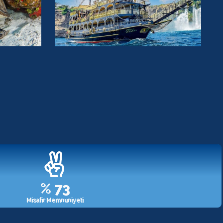
%
98
Misafir Memnuniyeti