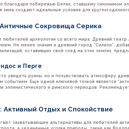
ил благодаря побережью Белек, ставшему синонимом эл
ая зима создают идеальные условия для круглогодичног
 Античные Сокровища Серика
т любителей археологии со всего мира. Древний театр
ичием. Не менее значим и древний город *Силион*, доб
вилизаций, оставивших свой след на этих землях, предл
ндос и Перге
сто увидеть руины, но и почувствовать атмосферу дре
м событием. Еще одной ключевой точкой является *анти
 эллинистического и римского периодов. Рекомендуетс
: Активный Отдых и Спокойствие
гают захватывающие альтернативы для любителей акти
порта, а уединенные уголки природы, такие как Водоп