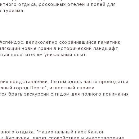
итного отдыха, роскошных отелей и полей для
о туризма.
 Аспендос, великолепно сохранившийся памятник
авляющий новые грани в исторический ландшафт
агая посетителям уникальный опыт.
вних представлений. Летом здесь часто проводятся
чный город Перге*, известный своими
я брать экскурсии с гидом для полного понимания
вного отдыха. *Национальный парк Каньон
ад Куршунлу, дарят спокойствие и умиротворение.