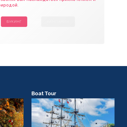
риродой.
БУКИНГ
КАМПАНИИ
Boat Tour
C