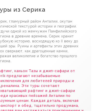
ик Джип Сафари Тур
уры из Серика
рик, гламурный район Анталии, окутан
гической текстурой истории и географии.
удучи одной из жемчужин Памфилийского
гиона в древние времена, Серик хранит
убокую историю, восходящую ко II веку до
шей эры. Руины и артефакты этих древних
ох сверкают, как драгоценные камни,
ражая великолепие и богатство прошлого
гиона.
афтинг, каньон Тазы и джип-сафари от
erik предлагают незабываемые
риключения для любителей природы и
дреналина. Эти туры сочетают
ахватывающий рафтинг и джип-сафари
реди красивых пейзажей Анталии по
азумным ценам. Каждая деталь, включая
ранспорт и обед, тщательно продумана,
озволяя вам наслаждаться приключением и