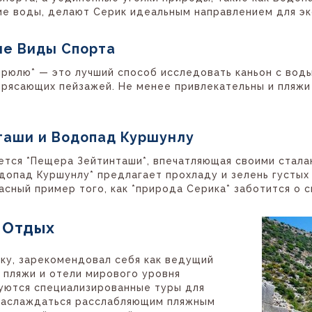
ие воды, делают Серик идеальным направлением для эк
ые Виды Спорта
прюлю* — это лучший способ исследовать каньон с воды
трясающих пейзажей. Не менее привлекательны и пляжи
таши и Водопад Куршунлу
ется *Пещера Зейтинташи*, впечатляющая своими стал
одопад Куршунлу* предлагает прохладу и зелень густых
сный пример того, как *природа Серика* заботится о св
 Отдых
ику, зарекомендовал себя как ведущий
 пляжи и отели мирового уровня
зуются специализированные туры для
 наслаждаться расслабляющим пляжным