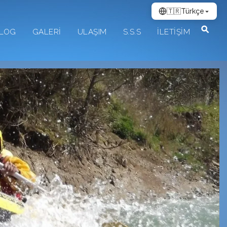
🇹🇷
Türkçe
LOG
GALERİ
ULAŞIM
S.S.S
İLETİŞİM