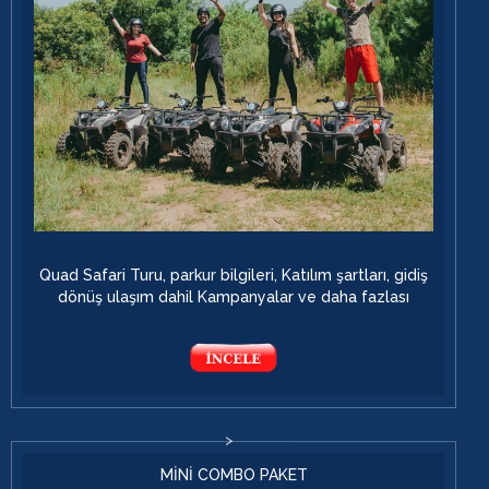
Quad Safari Turu, parkur bilgileri, Katılım şartları, gidiş
dönüş ulaşım dahil Kampanyalar ve daha fazlası
MİNİ COMBO PAKET