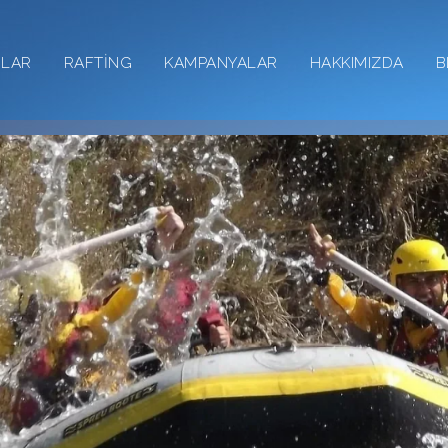
RLAR
RAFTİNG
KAMPANYALAR
HAKKIMIZDA
B
ak İsteyenlere