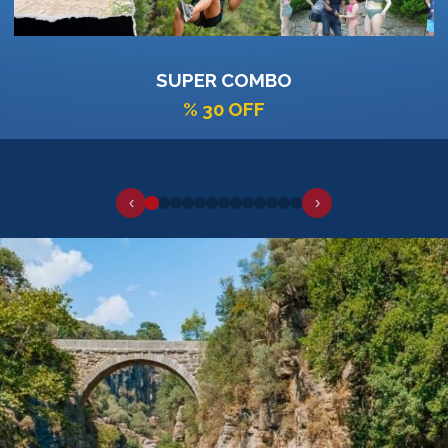
CANYONING
% 20 OFF
‹
›