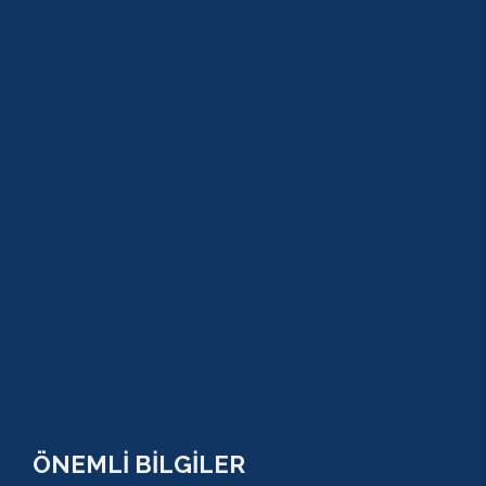
KUNDU
KADRİYE
ALANYA
KEMER
ADRASAN
TEKİROVA
GÖYNÜK
BELDİBİ
BELEK
BOĞAZKENT
MANAVGAT
SERİK
SİDE
ÖNEMLİ BİLGİLER