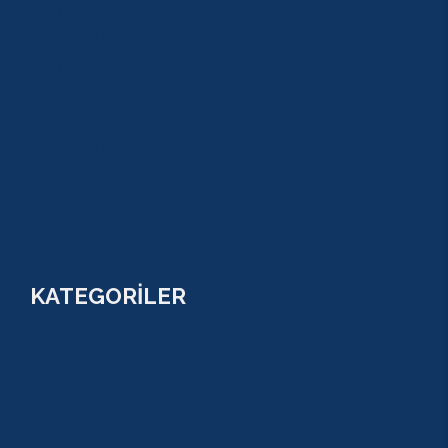
GEZİ TURLARI
MACERA TURLARI
AKTİVİTELER
SU SPORLARI
TARİHİ GEZİLER
ÇOCUK TURLARI
YAZ AKTİVİTELERİ
FİYATLAR
KATEGORİLER
RAFTİNG
CANYONİNG
ZİPLİNE
TAZI CANYONU