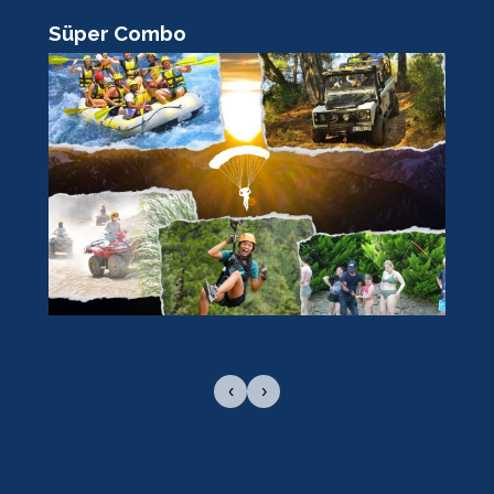
Süper Combo
R
‹
›