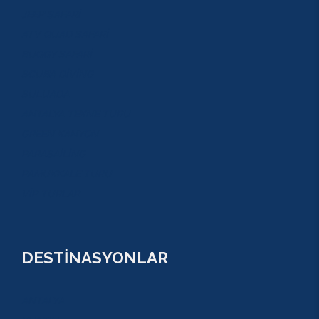
JEEP SAFARİ
ATV QUAD SAFARİ
BUGGY SAFARİ
SCUBA DİVİNG
SULUADA
ANTALYA TEKNE TURU
GREEN KANYON
PARASAİLİNG
PAMUKKALE TURU
VİP TURLAR
DESTİNASYONLAR
ANTALYA