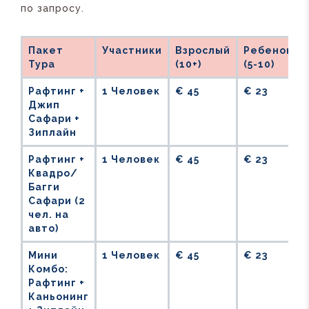
по запросу.
Пакет
Участники
Взрослый
Ребенок
Тура
(10+)
(5-10)
Рафтинг +
1 Человек
€ 45
€ 23
Джип
Сафари +
Зиплайн
Рафтинг +
1 Человек
€ 45
€ 23
Квадро/
Багги
Сафари (2
чел. на
авто)
Мини
1 Человек
€ 45
€ 23
Комбо:
Рафтинг +
Каньонинг