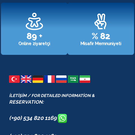
107
+
%
98
Online ziyaretçi
Misafir Memnuniyeti
İLETİŞİM / FOR DETAILED INFORMATİON &
RESERVATION:
(+90) 534 820 1169