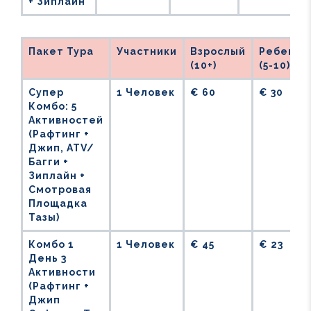
+ Зиплайн
Пакет Тура
Участники
Взрослый
Ребенок
(10+)
(5-10)
Супер
1 Человек
€ 60
€ 30
Комбо: 5
Активностей
(Рафтинг +
Джип, ATV/
Багги +
Зиплайн +
Смотровая
Площадка
Тазы)
Комбо 1
1 Человек
€ 45
€ 23
День 3
Активности
(Рафтинг +
Джип