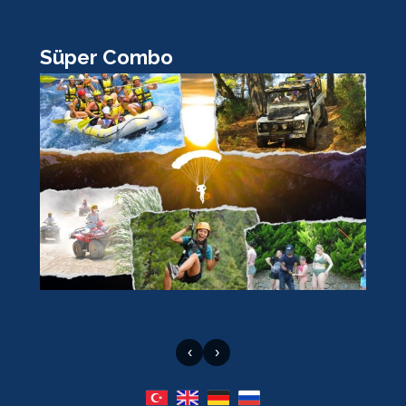
Süper Combo
K
‹
›