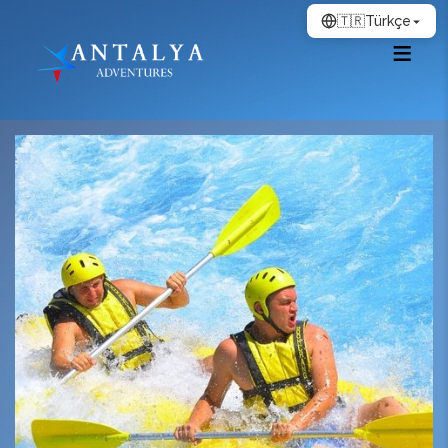
🇹🇷
Türkçe