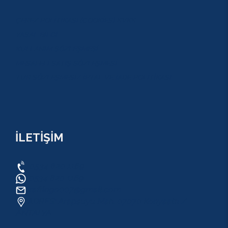
ÇEREZ POLİTİKASI (COOKİES) KVKK
YASAL BİLGİ
KULLANIM SÖZLEŞMESİ
MESAFELİ SATIŞ SÖZLEŞMESİ
TUR SÖZLEŞMESİ/ İPTAL VE İADE POLİTİKASI
İLETİŞİM
0534 820 1169
0534 820 1169
raftingo007@gmail.com
ADRES: Arapsuyu Mah. 07070 Konyaaltı /
ANTALYA