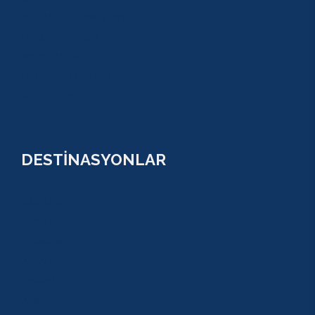
ANTALYA TEKNE TURU
GREEN KANYON
PARASAİLİNG
PAMUKKALE TURU
VİP TURLAR
DESTİNASYONLAR
ANTALYA
KUNDU
KADRİYE
ALANYA
KEMER
ADRASAN