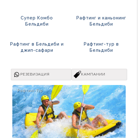
Супер Комбо
Рафтинг и каньонинг
Бельдиби
Бельдиби
Рафтинг в Бельдиби и
Рафтинг-тур в
джип-сафари
Бельдиби
РЕЗЕВИЗАЦИЯ
КАМПАНИИ
Рафтинг-Тур
Саф