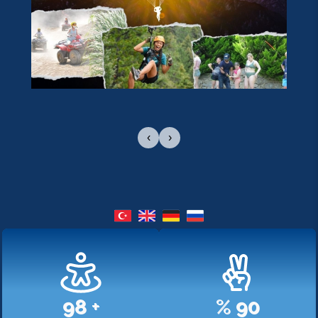
‹
›
107
+
%
98