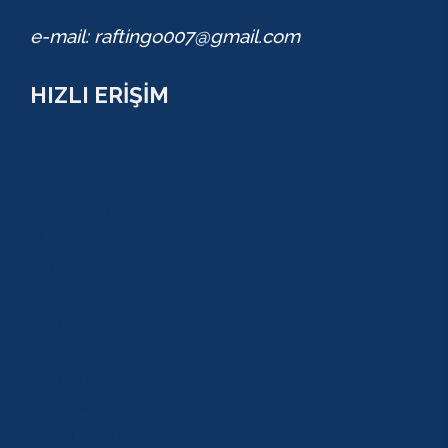
e-mail: raftingo007@gmail.com
HIZLI ERİŞİM
TURLAR
COMBO PAKETLER
KAMPANYALAR
BLOG
GALERİ
S.S.S
GEZİ TURLARI
MACERA TURLARI
AKTİVİTELER
SU SPORLARI
TARİHİ GEZİLER