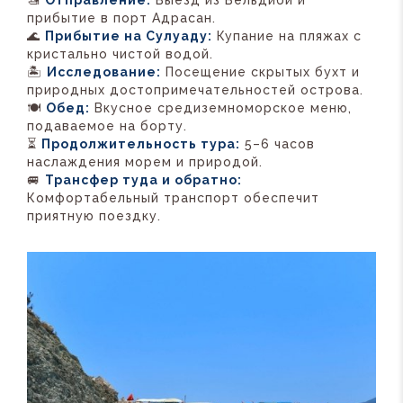
🚤
Отправление:
Выезд из Бельдиби и
прибытие в порт Адрасан.
🌊
Прибытие на Сулуаду:
Купание на пляжах с
кристально чистой водой.
🏝️
Исследование:
Посещение скрытых бухт и
природных достопримечательностей острова.
🍽️
Обед:
Вкусное средиземноморское меню,
подаваемое на борту.
⏳
Продолжительность тура:
5–6 часов
наслаждения морем и природой.
🚐
Трансфер туда и обратно:
Комфортабельный транспорт обеспечит
приятную поездку.