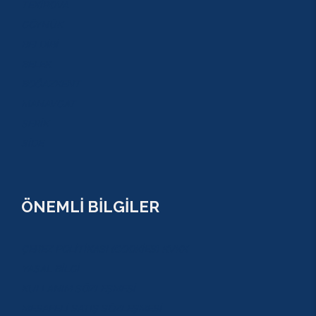
TEKİROVA
GÖYNÜK
BELDİBİ
BELEK
BOĞAZKENT
MANAVGAT
SERİK
SİDE
ÖNEMLİ BİLGİLER
ÇEREZ POLİTİKASI (COOKİES) KVKK
YASAL BİLGİ
KULLANIM SÖZLEŞMESİ
MESAFELİ SATIŞ SÖZLEŞMESİ