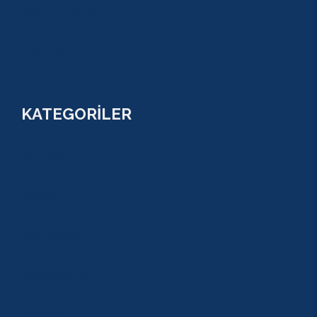
ÇOCUK TURLARI
YAZ AKTİVİTELERİ
FİYATLAR
KATEGORİLER
RAFTİNG
CANYONİNG
ZİPLİNE
TAZI CANYONU
JEEP SAFARİ
ATV QUAD SAFARİ
BUGGY SAFARİ
SCUBA DİVİNG
SULUADA