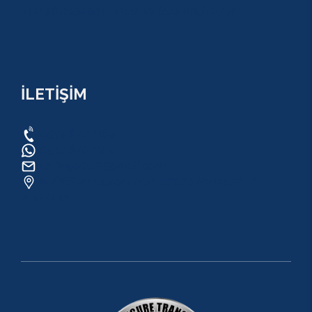
TUR SÖZLEŞMESİ/ İPTAL VE İADE POLİTİKASI
İLETİŞİM
0534 820 1169
0534 820 1169
raftingo007@gmail.com
ADRES: Arapsuyu Mah. 07070 Konyaaltı /
ANTALYA