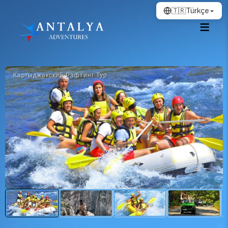
🇹🇷
Türkçe
Каргыджакский Рафтинг Тур