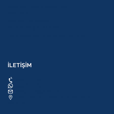
ÇEREZ POLİTİKASI (COOKİES) KVKK
YASAL BİLGİ
KULLANIM SÖZLEŞMESİ
MESAFELİ SATIŞ SÖZLEŞMESİ
TUR SÖZLEŞMESİ/ İPTAL VE İADE POLİTİKASI
İLETİŞİM
0534 820 1169
0534 820 1169
raftingo007@gmail.com
ADRES: Arapsuyu Mah. 07070 Konyaaltı /
ANTALYA