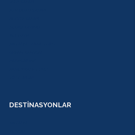
JEEP SAFARİ
ATV QUAD SAFARİ
BUGGY SAFARİ
SCUBA DİVİNG
SULUADA
ANTALYA TEKNE TURU
GREEN KANYON
PARASAİLİNG
PAMUKKALE TURU
VİP TURLAR
DESTİNASYONLAR
ANTALYA
KUNDU