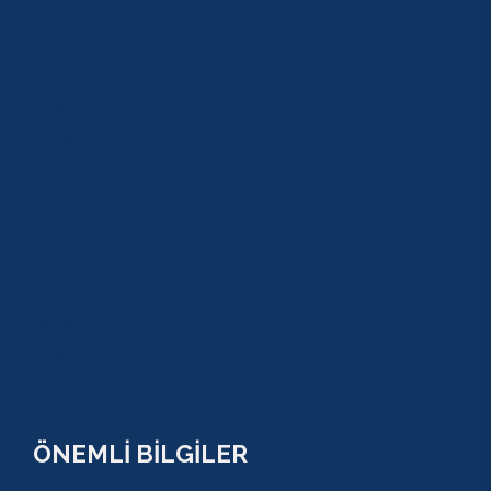
KADRİYE
ALANYA
KEMER
ADRASAN
TEKİROVA
GÖYNÜK
BELDİBİ
BELEK
BOĞAZKENT
MANAVGAT
SERİK
SİDE
ÖNEMLİ BİLGİLER