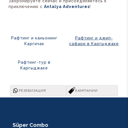
Забронируйте сейчас и присоединяйтесь к
приключению с
Antalya Adventures
!
Рафтинг и каньонинг
Рафтинг и джип-
Каргичак
сафари в Каргыджаке
Рафтинг-тур в
Каргыджаке
РЕЗЕВИЗАЦИЯ
КАМПАНИИ
Süper Combo
R