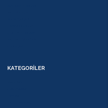
MACERA TURLARI
AKTİVİTELER
SU SPORLARI
TARİHİ GEZİLER
ÇOCUK TURLARI
YAZ AKTİVİTELERİ
FİYATLAR
KATEGORİLER
RAFTİNG
CANYONİNG
ZİPLİNE
TAZI CANYONU