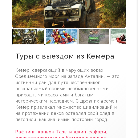
Туры с выездом из Кемера
Кемер, сверкающий в чарующих водах
Средиземного моря на западе Анталии, — это
истинный рай для путешественников,
восхваляемый своими необыкновенными
природными красотами и богатым
историческим наследием. С древних времен
Кемер привлекал множество цивилизаций и
на протяжении веков оставлял свой след в
летописи, как значимый портовый город.
Рафтинг, каньон Тазы и джип-сафари,
осуществляемые из Кемера в каньон