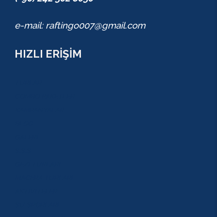
e-mail: raftingo007@gmail.com
HIZLI ERİŞİM
TURLAR
COMBO PAKETLER
KAMPANYALAR
BLOG
GALERİ
S.S.S
GEZİ TURLARI
MACERA TURLARI
AKTİVİTELER
SU SPORLARI