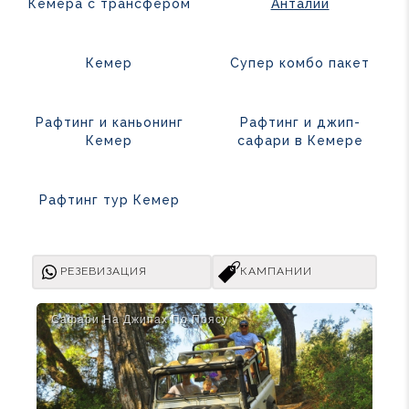
Кемера с трансфером
Анталии
Кемер
Супер комбо пакет
Рафтинг и каньонинг
Рафтинг и джип-
Кемер
сафари в Кемере
Рафтинг тур Кемер
РЕЗЕВИЗАЦИЯ
КАМПАНИИ
Сафари На Джипах По Поясу
Раф