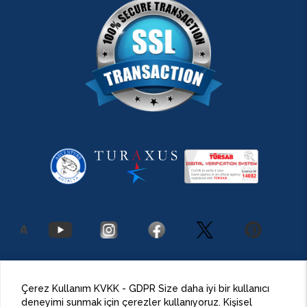
2026 Antalya Adventures
©
Her Hakkı Saklıdır.
Çerez Kullanım KVKK - GDPR Size daha iyi bir kullanıcı
deneyimi sunmak için çerezler kullanıyoruz. Kişisel