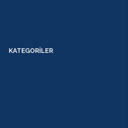
TARİHİ GEZİLER
ÇOCUK TURLARI
YAZ AKTİVİTELERİ
FİYATLAR
KATEGORİLER
RAFTİNG
CANYONİNG
ZİPLİNE
TAZI CANYONU
JEEP SAFARİ
ATV QUAD SAFARİ
BUGGY SAFARİ
SCUBA DİVİNG