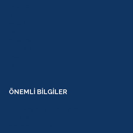
TEKİROVA
GÖYNÜK
BELDİBİ
BELEK
BOĞAZKENT
MANAVGAT
SERİK
SİDE
ÖNEMLİ BİLGİLER
ÇEREZ POLİTİKASI (COOKİES) KVKK
YASAL BİLGİ
KULLANIM SÖZLEŞMESİ