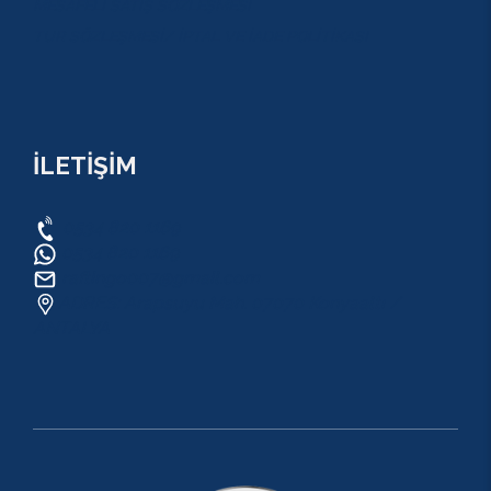
MESAFELİ SATIŞ SÖZLEŞMESİ
TUR SÖZLEŞMESİ/ İPTAL VE İADE POLİTİKASI
İLETİŞİM
0534 820 1169
0534 820 1169
raftingo007@gmail.com
ADRES: Arapsuyu Mah. 07070 Konyaaltı /
ANTALYA