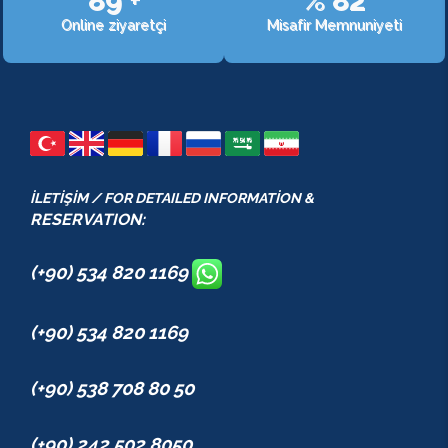
107
+
%
98
Online ziyaretçi
Misafir Memnuniyeti
İLETİŞİM / FOR DETAILED INFORMATİON &
RESERVATION:
(+90) 534 820 1169
(+90) 534 820 1169
(+90) 538 708 80 50
(+90) 242 502 8050