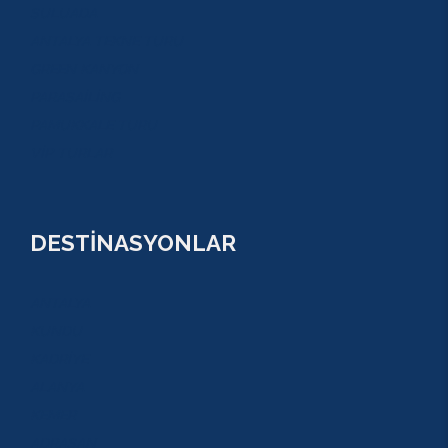
SULUADA
ANTALYA TEKNE TURU
GREEN KANYON
PARASAİLİNG
PAMUKKALE TURU
VİP TURLAR
DESTİNASYONLAR
ANTALYA
KUNDU
KADRİYE
ALANYA
KEMER
ADRASAN