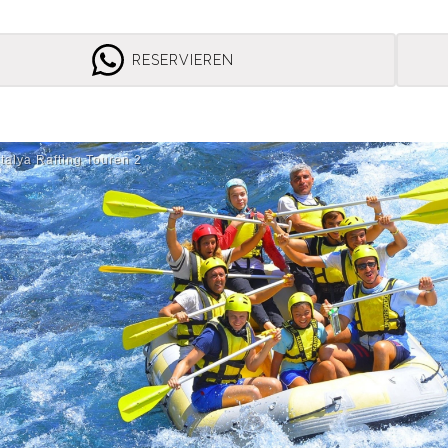
RESERVIEREN
talya Rafti̇ng Touren 2