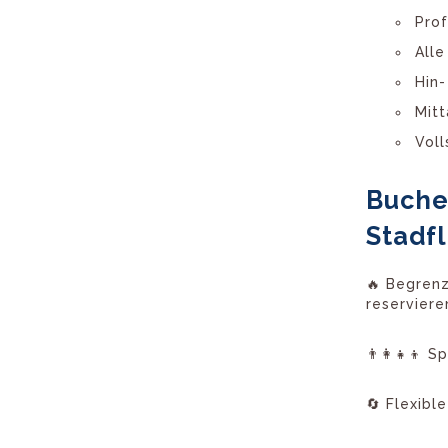
Prof
All
Hin-
Mit
Voll
Buche
Stadfl
🔥 Begrenz
reserviere
👨‍👩‍👧‍👦
🔄 Flexibl