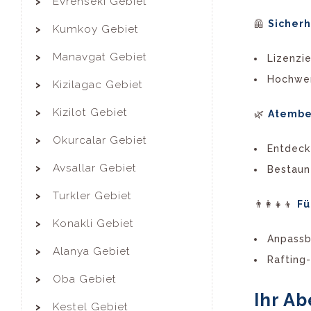
Evrenseki Gebiet
🦺
Sicherh
Kumkoy Gebiet
Manavgat Gebiet
Lizenzi
Hochwer
Kizilagac Gebiet
Kizilot Gebiet
🌿
Atembe
Okurcalar Gebiet
Entdecke
Avsallar Gebiet
Bestaun
Turkler Gebiet
👨‍👩‍👧‍👦
Fü
Konakli Gebiet
Anpassb
Alanya Gebiet
Rafting
Oba Gebiet
Ihr A
Kestel Gebiet