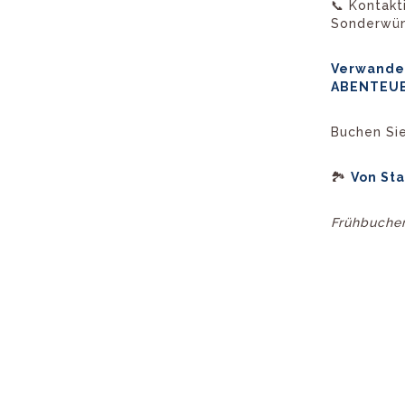
📞 Kontakt
Sonderwün
Verwandel
ABENTEUE
Buchen Sie
🏞️
Von St
Frühbucher