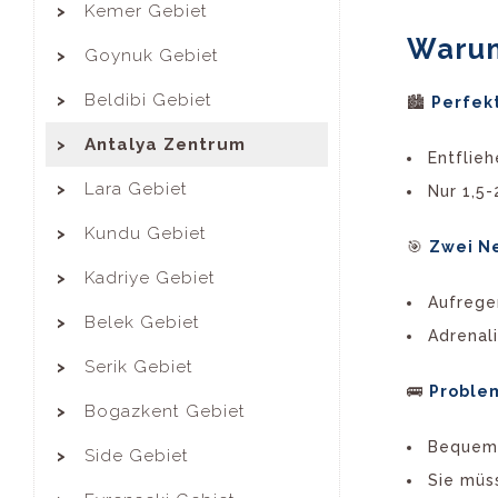
Kemer Gebiet
Warum
Goynuk Gebiet
Beldibi Gebiet
🏙️
Perfekt
Antalya Zentrum
Entflieh
Lara Gebiet
Nur 1,5
Kundu Gebiet
🎯
Zwei Ne
Kadriye Gebiet
Aufrege
Belek Gebiet
Adrenal
Serik Gebiet
🚌
Problem
Bogazkent Gebiet
Bequeme
Side Gebiet
Sie müs