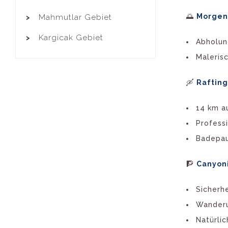
🌅
Morgen 
Mahmutlar Gebiet
Kargicak Gebiet
Abholun
Maleris
🛶
Raftin
14 km a
Profess
Badepau
🧗
Canyon
Sicherh
Wanderu
Natürli