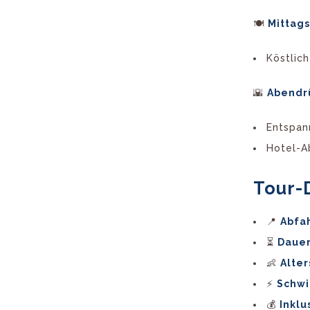
🍽️
Mittag
Köstlich
🌇
Abendrü
Entspan
Hotel-A
Tour-
📍
Abfah
⏳
Dauer
👶
Alte
⚡
Schwi
💰
Inklu