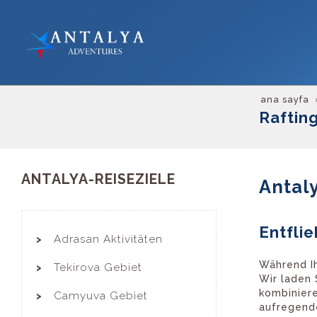
ana sayfa
Raftin
ANTALYA-REISEZIELE
Antal
Entfli
Adrasan Aktivitäten
Während Ih
Tekirova Gebiet
Wir laden 
kombiniere
Camyuva Gebiet
aufregend