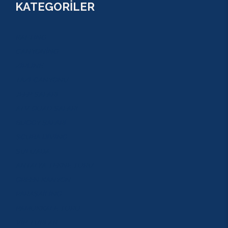
KATEGORİLER
RAFTİNG
CANYONİNG
ZİPLİNE
TAZI CANYONU
JEEP SAFARİ
ATV QUAD SAFARİ
BUGGY SAFARİ
SCUBA DİVİNG
SULUADA
ANTALYA TEKNE TURU
GREEN KANYON
PARASAİLİNG
PAMUKKALE TURU
VİP TURLAR