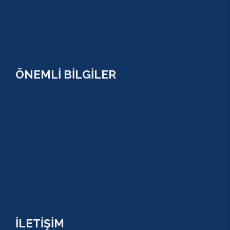
SERİK
SİDE
ÖNEMLİ BİLGİLER
ÇEREZ POLİTİKASI (COOKİES) KVKK
YASAL BİLGİ
KULLANIM SÖZLEŞMESİ
MESAFELİ SATIŞ SÖZLEŞMESİ
TUR SÖZLEŞMESİ/ İPTAL VE İADE POLİTİKASI
İLETİŞİM