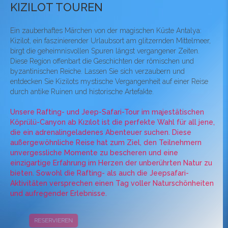
KIZILOT TOUREN
Ein zauberhaftes Märchen von der magischen Küste Antalya:
Kizilot, ein faszinierender Urlaubsort am glitzernden Mittelmeer,
birgt die geheimnisvollen Spuren längst vergangener Zeiten.
Diese Region offenbart die Geschichten der römischen und
byzantinischen Reiche. Lassen Sie sich verzaubern und
entdecken Sie Kizilots mystische Vergangenheit auf einer Reise
durch antike Ruinen und historische Artefakte.
Unsere Rafting- und Jeep-Safari-Tour im majestätischen
Köprülü-Canyon ab Kızılot ist die perfekte Wahl für all jene,
die ein adrenalingeladenes Abenteuer suchen. Diese
außergewöhnliche Reise hat zum Ziel, den Teilnehmern
unvergessliche Momente zu bescheren und eine
einzigartige Erfahrung im Herzen der unberührten Natur zu
bieten. Sowohl die Rafting- als auch die Jeepsafari-
Aktivitäten versprechen einen Tag voller Naturschönheiten
und aufregender Erlebnisse.
RESERVIEREN
KAMPAGNEN