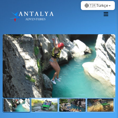
🇹🇷
Türkçe
Kızılot Rafting Touren