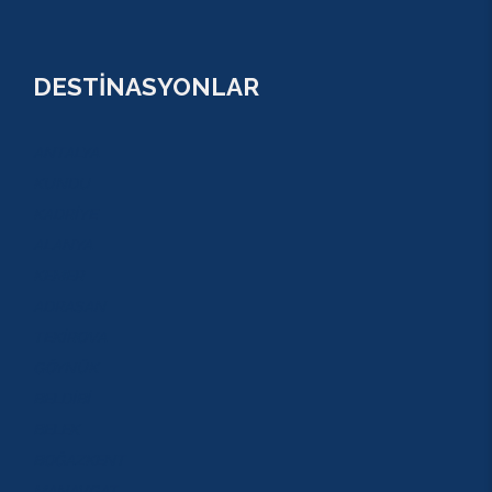
DESTİNASYONLAR
ANTALYA
KUNDU
KADRİYE
ALANYA
KEMER
ADRASAN
TEKİROVA
GÖYNÜK
BELDİBİ
BELEK
BOĞAZKENT
MANAVGAT