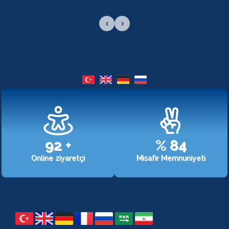
‹
›
107
+
%
98
Online ziyaretçi
Misafir Memnuniyeti