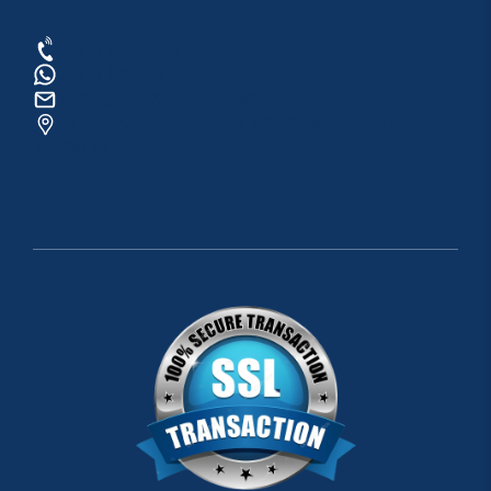
0534 820 1169
0534 820 1169
raftingo007@gmail.com
ADRES: Arapsuyu Mah. 07070 Konyaaltı /
ANTALYA