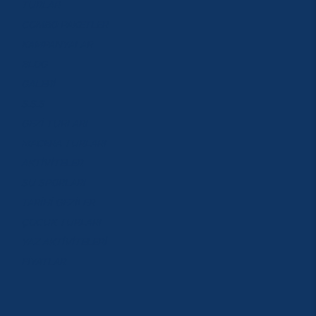
TURLAR
COMBO PAKETLER
KAMPANYALAR
BLOG
GALERİ
S.S.S
GEZİ TURLARI
MACERA TURLARI
AKTİVİTELER
SU SPORLARI
TARİHİ GEZİLER
ÇOCUK TURLARI
YAZ AKTİVİTELERİ
FİYATLAR