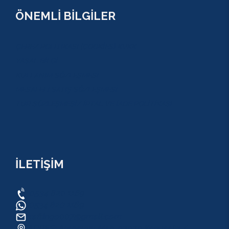
ÖNEMLİ BİLGİLER
ÇEREZ POLİTİKASI (COOKİES) KVKK
YASAL BİLGİ
KULLANIM SÖZLEŞMESİ
MESAFELİ SATIŞ SÖZLEŞMESİ
TUR SÖZLEŞMESİ/ İPTAL VE İADE POLİTİKASI
İLETİŞİM
0534 820 1169
0534 820 1169
raftingo007@gmail.com
ADRES: Arapsuyu Mah. 07070 Konyaaltı /