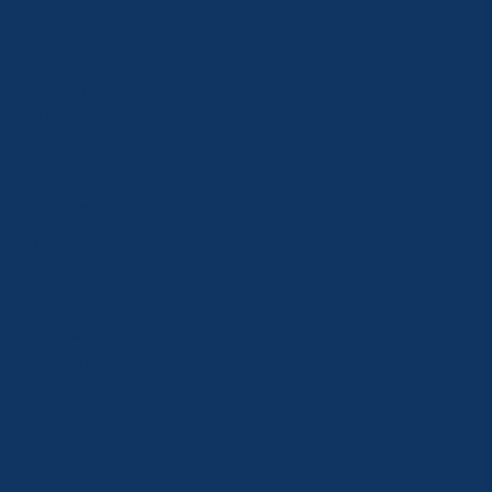
ANTALYA
KUNDU
KADRİYE
ALANYA
KEMER
ADRASAN
TEKİROVA
GÖYNÜK
BELDİBİ
BELEK
BOĞAZKENT
MANAVGAT
SERİK
SİDE