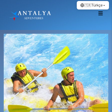
🇹🇷
Türkçe