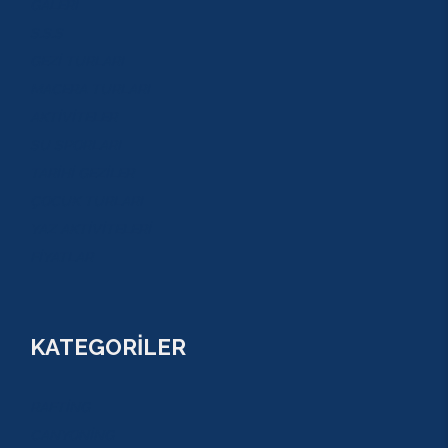
GALERİ
S.S.S
GEZİ TURLARI
MACERA TURLARI
AKTİVİTELER
SU SPORLARI
TARİHİ GEZİLER
ÇOCUK TURLARI
YAZ AKTİVİTELERİ
FİYATLAR
KATEGORİLER
RAFTİNG
CANYONİNG