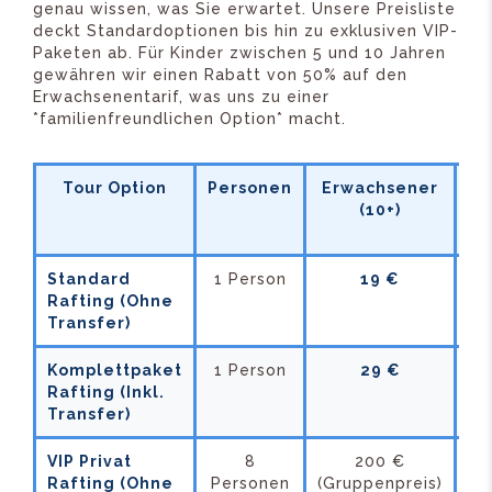
genau wissen, was Sie erwartet. Unsere Preisliste
deckt Standardoptionen bis hin zu exklusiven VIP-
Paketen ab. Für Kinder zwischen 5 und 10 Jahren
gewähren wir einen Rabatt von 50% auf den
Erwachsenentarif, was uns zu einer
*familienfreundlichen Option* macht.
Tour Option
Personen
Erwachsener
Ki
(10+)
(5
10
Standard
1 Person
19 €
10
Rafting (Ohne
Transfer)
Komplettpaket
1 Person
29 €
15
Rafting (Inkl.
Transfer)
VIP Privat
8
200 €
-
Rafting (Ohne
Personen
(Gruppenpreis)