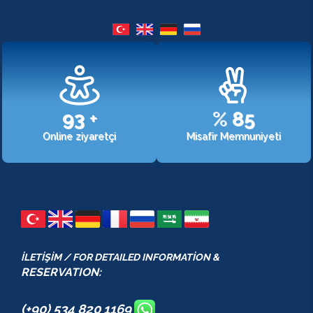
107
+
%
98
Online ziyaretçi
Misafir Memnuniyeti
İLETİŞİM / FOR DETAILED INFORMATİON &
RESERVATION:
(+90) 534 820 1169