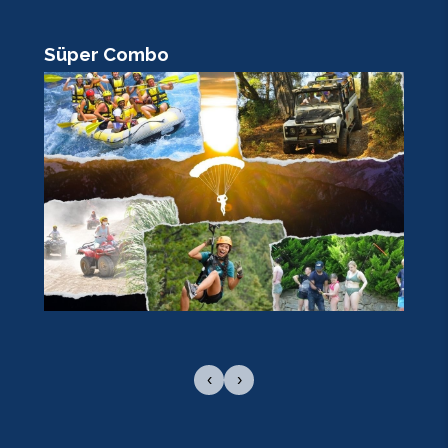
Süper Combo
R
‹
›