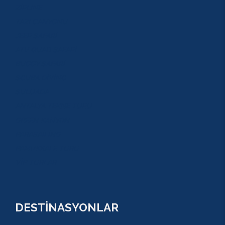
ZİPLİNE
TAZI CANYONU
JEEP SAFARİ
ATV QUAD SAFARİ
BUGGY SAFARİ
SCUBA DİVİNG
SULUADA
ANTALYA TEKNE TURU
GREEN KANYON
PARASAİLİNG
PAMUKKALE TURU
VİP TURLAR
DESTİNASYONLAR