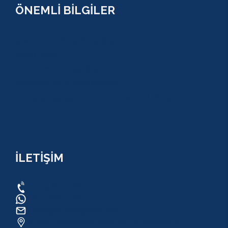
ÖNEMLİ BİLGİLER
ÇEREZ POLİTİKASI (COOKİES) KVKK
YASAL BİLGİ
KULLANIM SÖZLEŞMESİ
MESAFELİ SATIŞ SÖZLEŞMESİ
TUR SÖZLEŞMESİ/ İPTAL VE İADE POLİTİKASI
İLETİŞİM
0534 820 1169
0534 820 1169
raftingo007@gmail.com
ADRES: Arapsuyu Mah. 07070 Konyaaltı /