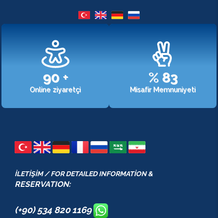
107
+
%
98
Online ziyaretçi
Misafir Memnuniyeti
İLETİŞİM / FOR DETAILED INFORMATİON &
RESERVATION:
(+90) 534 820 1169