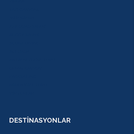
ZİPLİNE
TAZI CANYONU
JEEP SAFARİ
ATV QUAD SAFARİ
BUGGY SAFARİ
SCUBA DİVİNG
SULUADA
ANTALYA TEKNE TURU
GREEN KANYON
PARASAİLİNG
PAMUKKALE TURU
VİP TURLAR
DESTİNASYONLAR