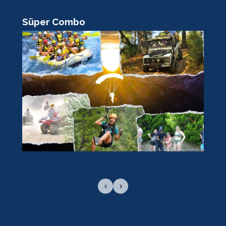
Süper Combo
R
‹
›