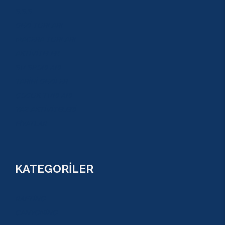
S.S.S
GEZİ TURLARI
MACERA TURLARI
AKTİVİTELER
SU SPORLARI
TARİHİ GEZİLER
ÇOCUK TURLARI
YAZ AKTİVİTELERİ
FİYATLAR
KATEGORİLER
RAFTİNG
CANYONİNG