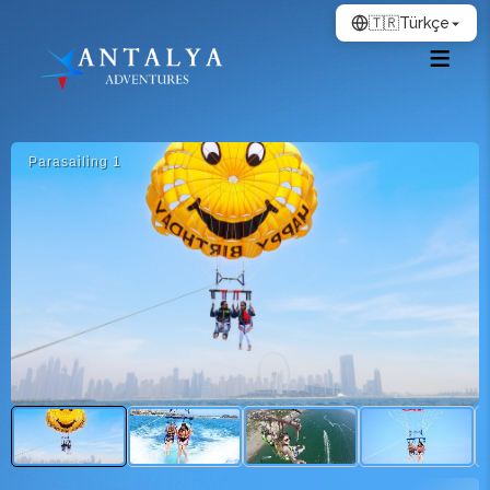
🇹🇷
Türkçe
Parasai̇li̇ng 1