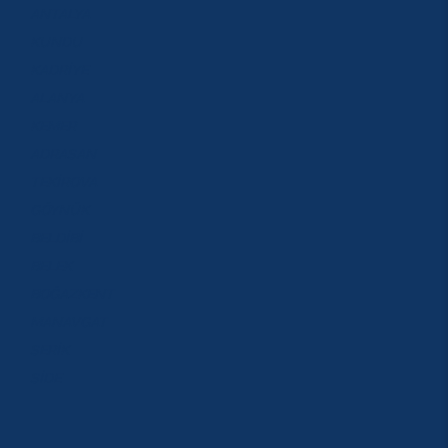
ANTALYA
KUNDU
KADRİYE
ALANYA
KEMER
ADRASAN
TEKİROVA
GÖYNÜK
BELDİBİ
BELEK
BOĞAZKENT
MANAVGAT
SERİK
SİDE