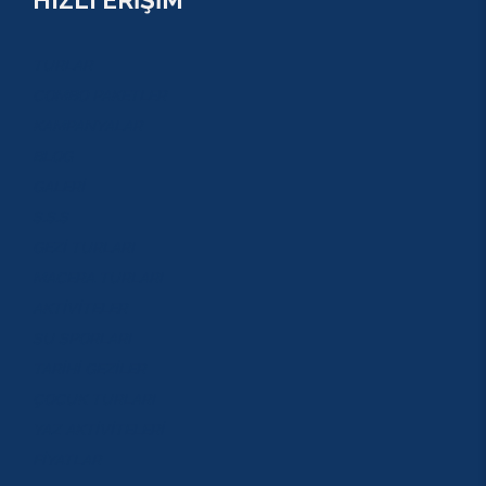
TURLAR
COMBO PAKETLER
KAMPANYALAR
BLOG
GALERİ
S.S.S
GEZİ TURLARI
MACERA TURLARI
AKTİVİTELER
SU SPORLARI
TARİHİ GEZİLER
ÇOCUK TURLARI
YAZ AKTİVİTELERİ
FİYATLAR