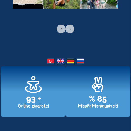
‹
›
107
+
%
98
Online ziyaretçi
Misafir Memnuniyeti