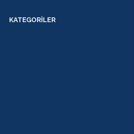
KATEGORİLER
RAFTİNG
CANYONİNG
ZİPLİNE
TAZI CANYONU
JEEP SAFARİ
ATV QUAD SAFARİ
BUGGY SAFARİ
SCUBA DİVİNG
SULUADA
ANTALYA TEKNE TURU
GREEN KANYON
PARASAİLİNG