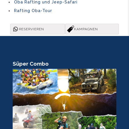
Oba Rafting und Jeep-Safari
Rafting Oba-Tour
RESERVIEREN
KAMPAGNEN
Süper Combo
R