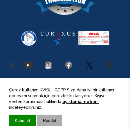
2026 Antalya Adventures
©
Her Hakkı Saklıdır.
Çerez Kullanım KVKK - GDPR Size daha iyi bir kullanıcı
deneyimi sunmak için çerezler kullanıyoruz. Kişisel
BulutPress®
Web Tasarım
verileri korunması hakkında
açıklama metnini
inceleyebilirsiniz.
Kabul Et
Reddet
Whatsapp
Ara / Call