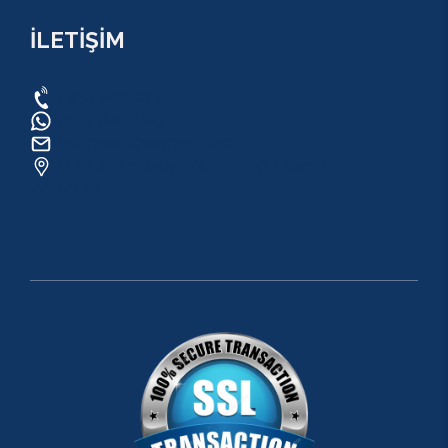
İLETİŞİM
0534 820 1169
0534 820 1169
raftingo007@gmail.com
ADRES: Arapsuyu Mah. 07070 Konyaaltı /
ANTALYA