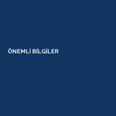
BOĞAZKENT
MANAVGAT
SERİK
SİDE
ÖNEMLİ BİLGİLER
ÇEREZ POLİTİKASI (COOKİES) KVKK
YASAL BİLGİ
KULLANIM SÖZLEŞMESİ
MESAFELİ SATIŞ SÖZLEŞMESİ
TUR SÖZLEŞMESİ/ İPTAL VE İADE POLİTİKASI