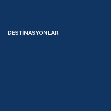
PAMUKKALE TURU
VİP TURLAR
DESTİNASYONLAR
ANTALYA
KUNDU
KADRİYE
ALANYA
KEMER
ADRASAN
TEKİROVA
GÖYNÜK
BELDİBİ
BELEK