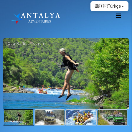
🇹🇷
Türkçe
Oba Rafting Touren