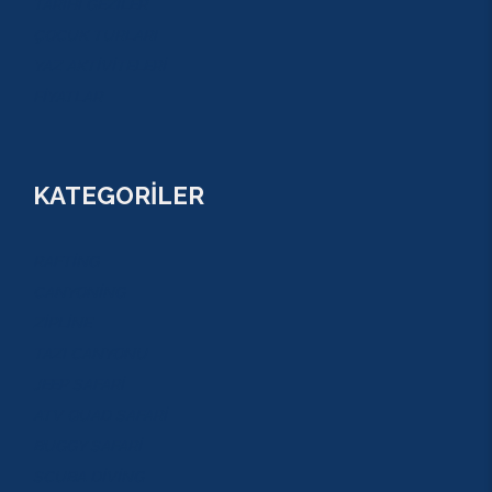
TARİHİ GEZİLER
ÇOCUK TURLARI
YAZ AKTİVİTELERİ
FİYATLAR
KATEGORİLER
RAFTİNG
CANYONİNG
ZİPLİNE
TAZI CANYONU
JEEP SAFARİ
ATV QUAD SAFARİ
BUGGY SAFARİ
SCUBA DİVİNG