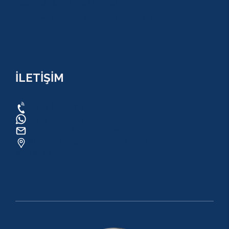
MESAFELİ SATIŞ SÖZLEŞMESİ
TUR SÖZLEŞMESİ/ İPTAL VE İADE POLİTİKASI
İLETİŞİM
0534 820 1169
0534 820 1169
raftingo007@gmail.com
ADRES: Arapsuyu Mah. 07070 Konyaaltı /
ANTALYA