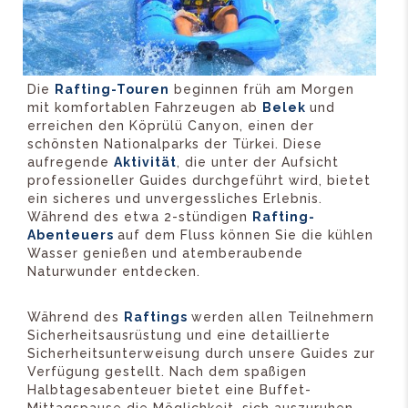
Die
Rafting-Touren
beginnen früh am Morgen
mit komfortablen Fahrzeugen ab
Belek
und
erreichen den Köprülü Canyon, einen der
schönsten Nationalparks der Türkei. Diese
aufregende
Aktivität
, die unter der Aufsicht
professioneller Guides durchgeführt wird, bietet
ein sicheres und unvergessliches Erlebnis.
Während des etwa 2-stündigen
Rafting-
Abenteuers
auf dem Fluss können Sie die kühlen
Wasser genießen und atemberaubende
Naturwunder entdecken.
Während des
Raftings
werden allen Teilnehmern
Sicherheitsausrüstung und eine detaillierte
Sicherheitsunterweisung durch unsere Guides zur
Verfügung gestellt. Nach dem spaßigen
Halbtagesabenteuer bietet eine Buffet-
Mittagspause die Möglichkeit, sich auszuruhen