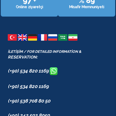
107
+
%
98
Online ziyaretçi
Misafir Memnuniyeti
İLETİŞİM / FOR DETAILED INFORMATİON &
RESERVATION:
(+90) 534 820 1169
(+90) 534 820 1169
(+90) 538 708 80 50
(+90) 242 502 8050