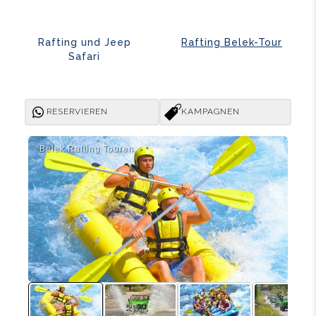
Rafting und Jeep
Rafting Belek-Tour
Safari
RESERVIEREN
KAMPAGNEN
Belek Rafti̇ng Touren
Bel