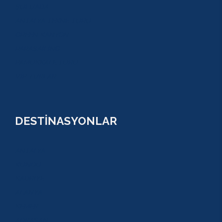
SULUADA
ANTALYA TEKNE TURU
GREEN KANYON
PARASAİLİNG
PAMUKKALE TURU
VİP TURLAR
DESTİNASYONLAR
ANTALYA
KUNDU
KADRİYE
ALANYA
KEMER
ADRASAN