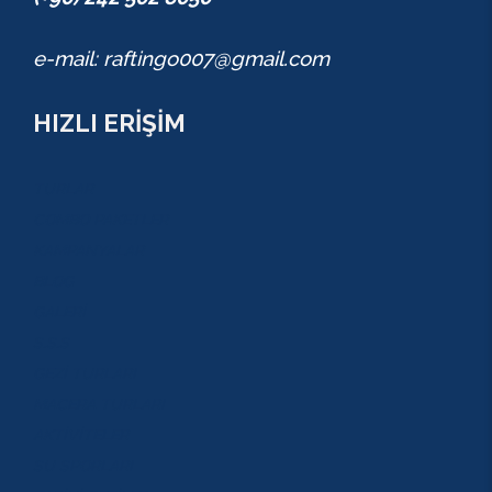
e-mail: raftingo007@gmail.com
HIZLI ERİŞİM
TURLAR
COMBO PAKETLER
KAMPANYALAR
BLOG
GALERİ
S.S.S
GEZİ TURLARI
MACERA TURLARI
AKTİVİTELER
SU SPORLARI