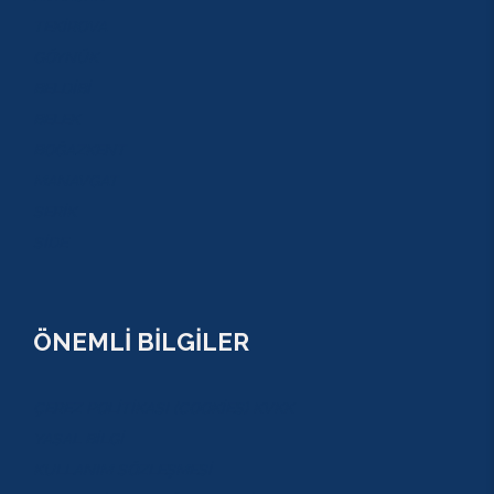
TEKİROVA
GÖYNÜK
BELDİBİ
BELEK
BOĞAZKENT
MANAVGAT
SERİK
SİDE
ÖNEMLİ BİLGİLER
ÇEREZ POLİTİKASI (COOKİES) KVKK
YASAL BİLGİ
KULLANIM SÖZLEŞMESİ