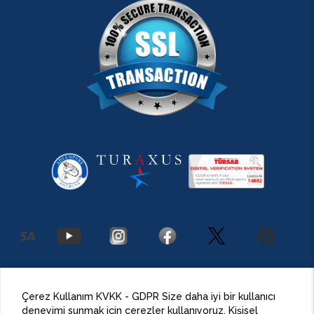
2026 Antalya Adventures
©
Her Hakkı Saklıdır.
Çerez Kullanım KVKK - GDPR Size daha iyi bir kullanıcı
deneyimi sunmak için çerezler kullanıyoruz. Kişisel