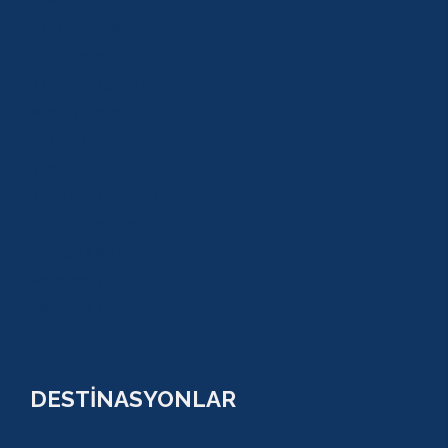
ZİPLİNE
TAZI CANYONU
JEEP SAFARİ
ATV QUAD SAFARİ
BUGGY SAFARİ
SCUBA DİVİNG
SULUADA
ANTALYA TEKNE TURU
GREEN KANYON
PARASAİLİNG
PAMUKKALE TURU
VİP TURLAR
DESTİNASYONLAR