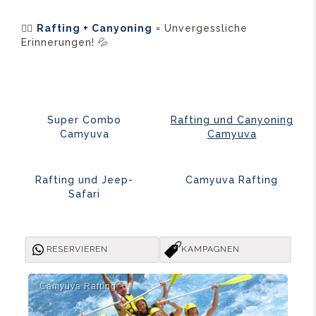
🚣‍♂️
Rafting + Canyoning
= Unvergessliche
Erinnerungen! 💦
Super Combo
Rafting und Canyoning
Camyuva
Camyuva
Rafting und Jeep-
Camyuva Rafting
Safari
RESERVIEREN
KAMPAGNEN
Camyuva Rafti̇ng
Cam