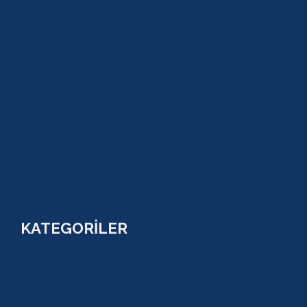
S.S.S
GEZİ TURLARI
MACERA TURLARI
AKTİVİTELER
SU SPORLARI
TARİHİ GEZİLER
ÇOCUK TURLARI
YAZ AKTİVİTELERİ
FİYATLAR
KATEGORİLER
RAFTİNG
CANYONİNG