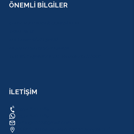
ÖNEMLİ BİLGİLER
ÇEREZ POLİTİKASI (COOKİES) KVKK
YASAL BİLGİ
KULLANIM SÖZLEŞMESİ
MESAFELİ SATIŞ SÖZLEŞMESİ
TUR SÖZLEŞMESİ/ İPTAL VE İADE POLİTİKASI
İLETİŞİM
0534 820 1169
0534 820 1169
raftingo007@gmail.com
ADRES: Arapsuyu Mah. 07070 Konyaaltı /