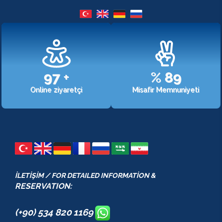
107
+
%
98
Online ziyaretçi
Misafir Memnuniyeti
İLETİŞİM / FOR DETAILED INFORMATİON &
RESERVATION:
(+90) 534 820 1169