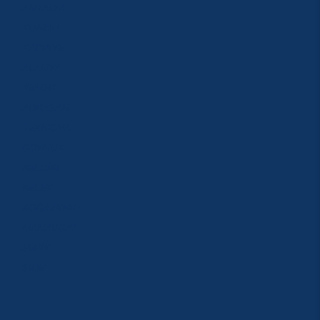
ANTALYA
KUNDU
KADRİYE
ALANYA
KEMER
ADRASAN
TEKİROVA
GÖYNÜK
BELDİBİ
BELEK
BOĞAZKENT
MANAVGAT
SERİK
SİDE