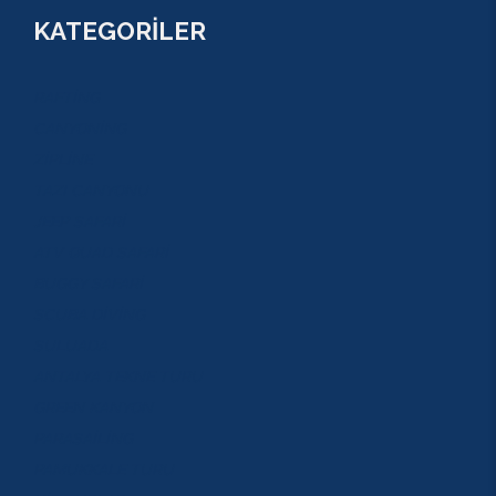
KATEGORİLER
RAFTİNG
CANYONİNG
ZİPLİNE
TAZI CANYONU
JEEP SAFARİ
ATV QUAD SAFARİ
BUGGY SAFARİ
SCUBA DİVİNG
SULUADA
ANTALYA TEKNE TURU
GREEN KANYON
PARASAİLİNG
PAMUKKALE TURU