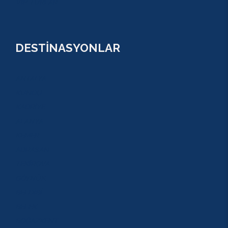
VİP TURLAR
DESTİNASYONLAR
ANTALYA
KUNDU
KADRİYE
ALANYA
KEMER
ADRASAN
TEKİROVA
GÖYNÜK
BELDİBİ
BELEK
BOĞAZKENT