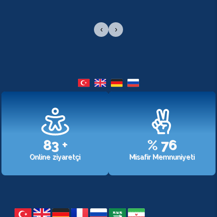
‹
›
107
+
%
98
Online ziyaretçi
Misafir Memnuniyeti