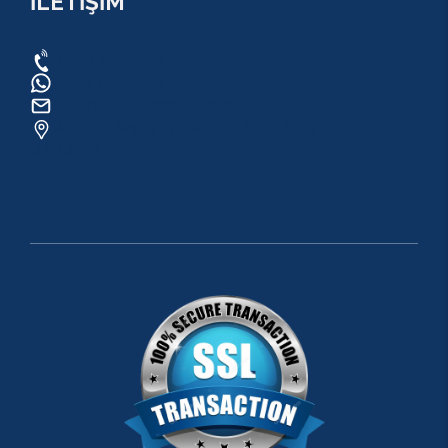
İLETİŞİM
0534 820 1169
0534 820 1169
raftingo007@gmail.com
ADRES: Arapsuyu Mah. 07070 Konyaaltı /
ANTALYA