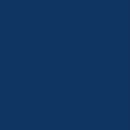
TURLAR
COMBO PAKETLER
KAMPANYALAR
BLOG
GALERİ
S.S.S
GEZİ TURLARI
MACERA TURLARI
AKTİVİTELER
SU SPORLARI
TARİHİ GEZİLER
ÇOCUK TURLARI
YAZ AKTİVİTELERİ
FİYATLAR