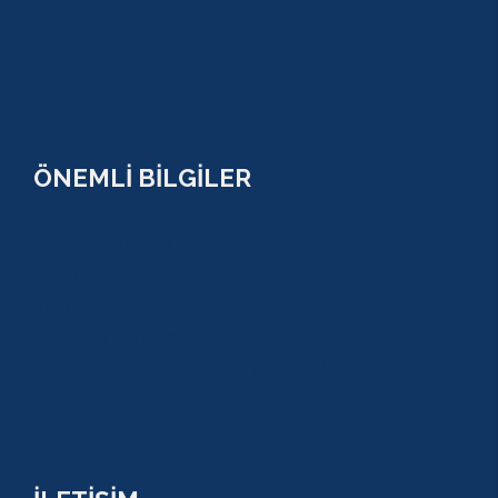
MANAVGAT
SERİK
SİDE
ÖNEMLİ BİLGİLER
ÇEREZ POLİTİKASI (COOKİES) KVKK
YASAL BİLGİ
KULLANIM SÖZLEŞMESİ
MESAFELİ SATIŞ SÖZLEŞMESİ
TUR SÖZLEŞMESİ/ İPTAL VE İADE POLİTİKASI