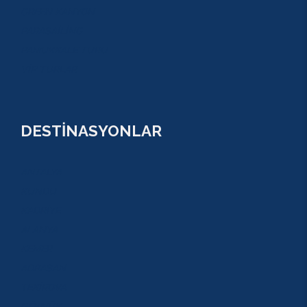
GREEN KANYON
PARASAİLİNG
PAMUKKALE TURU
VİP TURLAR
DESTİNASYONLAR
ANTALYA
KUNDU
KADRİYE
ALANYA
KEMER
ADRASAN
TEKİROVA
GÖYNÜK