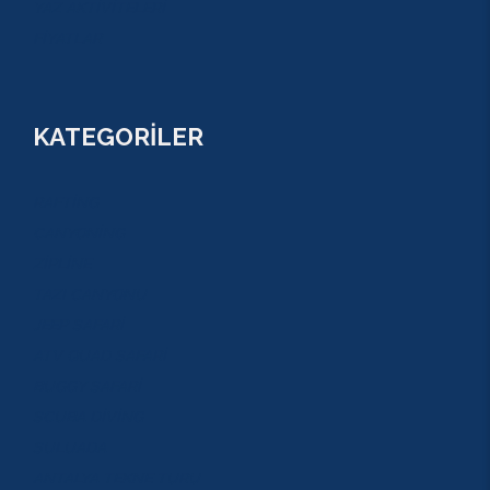
YAZ AKTİVİTELERİ
FİYATLAR
KATEGORİLER
RAFTİNG
CANYONİNG
ZİPLİNE
TAZI CANYONU
JEEP SAFARİ
ATV QUAD SAFARİ
BUGGY SAFARİ
SCUBA DİVİNG
SULUADA
ANTALYA TEKNE TURU