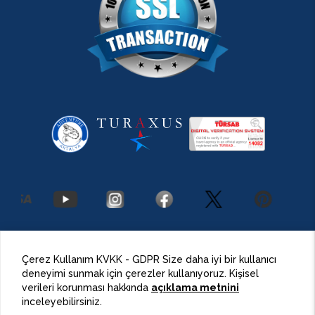
2026 Antalya Adventures
©
Her Hakkı Saklıdır.
Çerez Kullanım KVKK - GDPR Size daha iyi bir kullanıcı
deneyimi sunmak için çerezler kullanıyoruz. Kişisel
BulutPress®
Web Tasarım
verileri korunması hakkında
açıklama metnini
inceleyebilirsiniz.