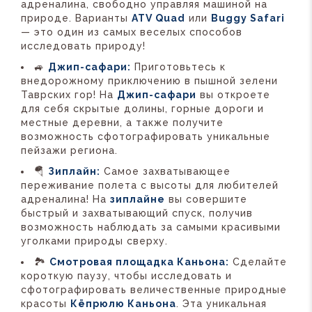
адреналина, свободно управляя машиной на
природе. Варианты
ATV Quad
или
Buggy Safari
— это один из самых веселых способов
исследовать природу!
🚙
Джип-сафари:
Приготовьтесь к
внедорожному приключению в пышной зелени
Таврских гор! На
Джип-сафари
вы откроете
для себя скрытые долины, горные дороги и
местные деревни, а также получите
возможность сфотографировать уникальные
пейзажи региона.
🪂
Зиплайн:
Самое захватывающее
переживание полета с высоты для любителей
адреналина! На
зиплайне
вы совершите
быстрый и захватывающий спуск, получив
возможность наблюдать за самыми красивыми
уголками природы сверху.
🏞️
Смотровая площадка Каньона:
Сделайте
короткую паузу, чтобы исследовать и
сфотографировать величественные природные
красоты
Кёпрюлю Каньона
. Эта уникальная