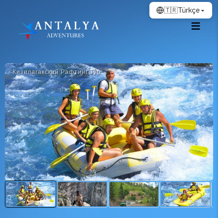
🇹🇷
Türkçe
Кизилагакский Рафтинг Тур