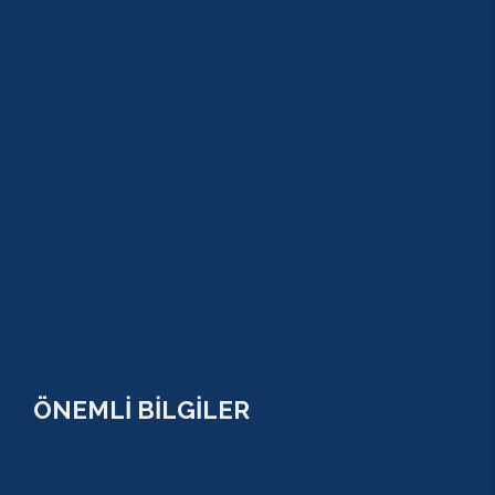
ALANYA
KEMER
ADRASAN
TEKİROVA
GÖYNÜK
BELDİBİ
BELEK
BOĞAZKENT
MANAVGAT
SERİK
SİDE
ÖNEMLİ BİLGİLER
ÇEREZ POLİTİKASI (COOKİES) KVKK