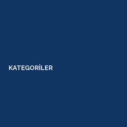
AKTİVİTELER
SU SPORLARI
TARİHİ GEZİLER
ÇOCUK TURLARI
YAZ AKTİVİTELERİ
FİYATLAR
KATEGORİLER
RAFTİNG
CANYONİNG
ZİPLİNE
TAZI CANYONU
JEEP SAFARİ
ATV QUAD SAFARİ