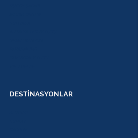
BUGGY SAFARİ
SCUBA DİVİNG
SULUADA
ANTALYA TEKNE TURU
GREEN KANYON
PARASAİLİNG
PAMUKKALE TURU
VİP TURLAR
DESTİNASYONLAR
ANTALYA
KUNDU
KADRİYE