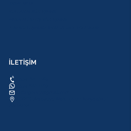
YASAL BİLGİ
KULLANIM SÖZLEŞMESİ
MESAFELİ SATIŞ SÖZLEŞMESİ
TUR SÖZLEŞMESİ/ İPTAL VE İADE POLİTİKASI
İLETİŞİM
0534 820 1169
0534 820 1169
raftingo007@gmail.com
ADRES: Arapsuyu Mah. 07070 Konyaaltı /
ANTALYA