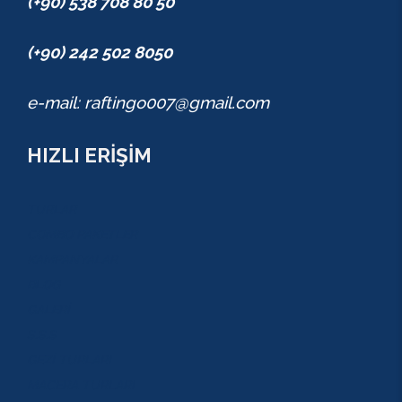
(+90) 538 708 80 50
(+90) 242 502 8050
e-mail: raftingo007@gmail.com
HIZLI ERİŞİM
TURLAR
COMBO PAKETLER
KAMPANYALAR
BLOG
GALERİ
S.S.S
GEZİ TURLARI
MACERA TURLARI