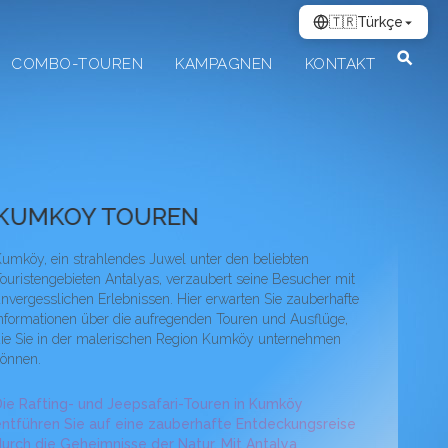
🇹🇷
Türkçe
COMBO-TOUREN
KAMPAGNEN
KONTAKT
koy Jeep Safari̇ Touren
KUMKOY TOUREN
umköy, ein strahlendes Juwel unter den beliebten
ouristengebieten Antalyas, verzaubert seine Besucher mit
nvergesslichen Erlebnissen. Hier erwarten Sie zauberhafte
nformationen über die aufregenden Touren und Ausflüge,
ie Sie in der malerischen Region Kumköy unternehmen
önnen.
ie Rafting- und Jeepsafari-Touren in Kumköy
ntführen Sie auf eine zauberhafte Entdeckungsreise
urch die Geheimnisse der Natur. Mit Antalya