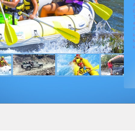
A
E
a
P
k
M