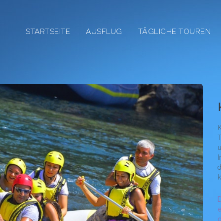
STARTSEITE
AUSFLUG
TÄGLICHE TOUREN
Kum
K
T
u
I
d
k
D
e
d