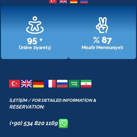
107
+
%
98
Online ziyaretçi
Misafir Memnuniyeti
İLETİŞİM / FOR DETAILED INFORMATİON &
RESERVATION:
(+90) 534 820 1169