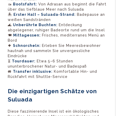
🚤
Bootsfahrt:
Von Adrasan aus beginnt die Fahrt
über das tiefblaue Meer nach Suluada
🏝️
Erster Halt – Suluada-Strand:
Badepause an
weißen Sandstränden
🌊
Unberührte Buchten:
Entdeckung
abgelegener, ruhiger Badeorte rund um die Insel
🍽️
Mittagessen:
Frisches, mediterranes Menü an
Bord
🐠
Schnorcheln:
Erleben Sie Meeresbewohner
hautnah und sammeln Sie unvergessliche
Eindrücke
⏳
Tourdauer:
Etwa 5–6 Stunden
ununterbrochener Natur- und Badespaß
🚐
Transfer inklusive:
Komfortable Hin- und
Rückfahrt mit Shuttle-Service
Die einzigartigen Schätze von
Suluada
Diese faszinierende Insel ist ein ökologisches