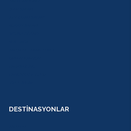
TAZI CANYONU
JEEP SAFARİ
ATV QUAD SAFARİ
BUGGY SAFARİ
SCUBA DİVİNG
SULUADA
ANTALYA TEKNE TURU
GREEN KANYON
PARASAİLİNG
PAMUKKALE TURU
VİP TURLAR
DESTİNASYONLAR
ANTALYA