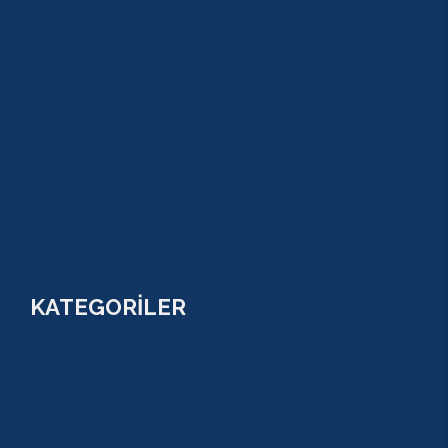
GEZİ TURLARI
MACERA TURLARI
AKTİVİTELER
SU SPORLARI
TARİHİ GEZİLER
ÇOCUK TURLARI
YAZ AKTİVİTELERİ
FİYATLAR
KATEGORİLER
RAFTİNG
CANYONİNG
ZİPLİNE