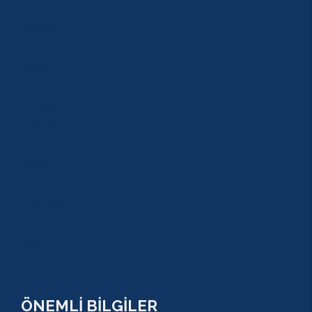
KUNDU
KADRİYE
ALANYA
KEMER
ADRASAN
TEKİROVA
GÖYNÜK
BELDİBİ
BELEK
BOĞAZKENT
MANAVGAT
SERİK
SİDE
ÖNEMLİ BİLGİLER