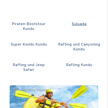
Piraten-Bootstour
Suluada
Kundu
Super Kombi Kundu
Rafting und Canyoning
Kundu
Rafting und Jeep
Rafting Kundu
Safari
Kundu Rafti̇ng Touren
Kun