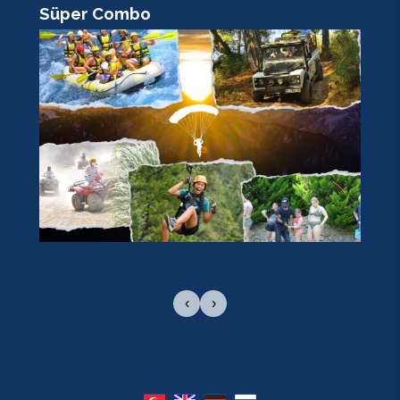
Süper Combo
R
‹
›