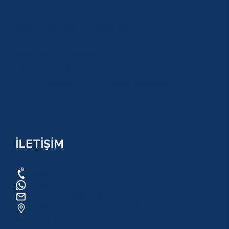
ÇEREZ POLİTİKASI (COOKİES) KVKK
YASAL BİLGİ
KULLANIM SÖZLEŞMESİ
MESAFELİ SATIŞ SÖZLEŞMESİ
TUR SÖZLEŞMESİ/ İPTAL VE İADE POLİTİKASI
İLETİŞİM
0534 820 1169
0534 820 1169
raftingo007@gmail.com
ADRES: Arapsuyu Mah. 07070 Konyaaltı /
ANTALYA