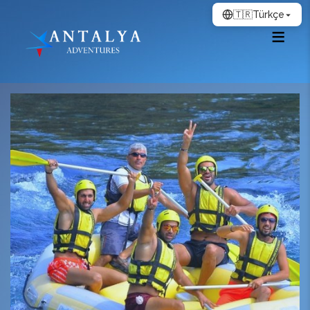
🇹🇷
Türkçe