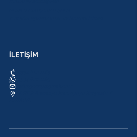
KULLANIM SÖZLEŞMESİ
MESAFELİ SATIŞ SÖZLEŞMESİ
TUR SÖZLEŞMESİ/ İPTAL VE İADE POLİTİKASI
İLETİŞİM
0534 820 1169
0534 820 1169
raftingo007@gmail.com
ADRES: Arapsuyu Mah. 07070 Konyaaltı /
ANTALYA