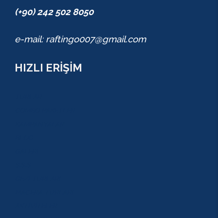
(+90) 242 502 8050
e-mail: raftingo007@gmail.com
HIZLI ERİŞİM
TURLAR
COMBO PAKETLER
KAMPANYALAR
BLOG
GALERİ
S.S.S
GEZİ TURLARI
MACERA TURLARI
AKTİVİTELER