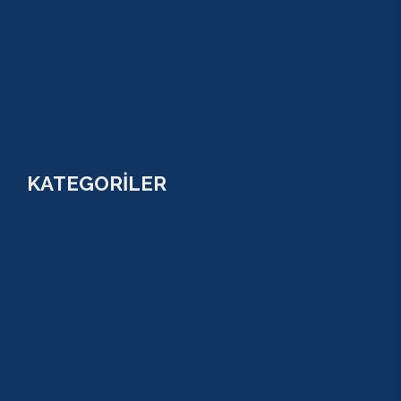
SU SPORLARI
TARİHİ GEZİLER
ÇOCUK TURLARI
YAZ AKTİVİTELERİ
FİYATLAR
KATEGORİLER
RAFTİNG
CANYONİNG
ZİPLİNE
TAZI CANYONU
JEEP SAFARİ
ATV QUAD SAFARİ
BUGGY SAFARİ