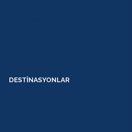
SCUBA DİVİNG
SULUADA
ANTALYA TEKNE TURU
GREEN KANYON
PARASAİLİNG
PAMUKKALE TURU
VİP TURLAR
DESTİNASYONLAR
ANTALYA
KUNDU
KADRİYE
ALANYA
KEMER