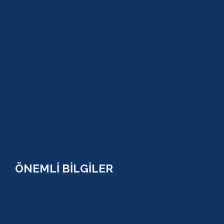
ADRASAN
TEKİROVA
GÖYNÜK
BELDİBİ
BELEK
BOĞAZKENT
MANAVGAT
SERİK
SİDE
ÖNEMLİ BİLGİLER
ÇEREZ POLİTİKASI (COOKİES) KVKK
YASAL BİLGİ