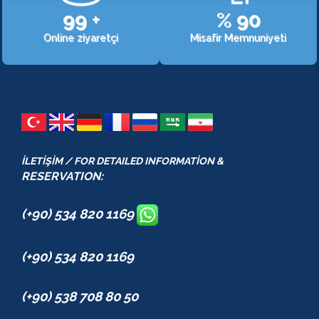
107
+
%
98
Online ziyaretçi
Misafir Memnuniyeti
İLETİŞİM / FOR DETAILED INFORMATİON &
RESERVATION:
(+90) 534 820 1169
(+90) 534 820 1169
(+90) 538 708 80 50