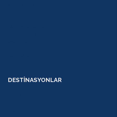
BUGGY SAFARİ
SCUBA DİVİNG
SULUADA
ANTALYA TEKNE TURU
GREEN KANYON
PARASAİLİNG
PAMUKKALE TURU
VİP TURLAR
DESTİNASYONLAR
ANTALYA
KUNDU
KADRİYE