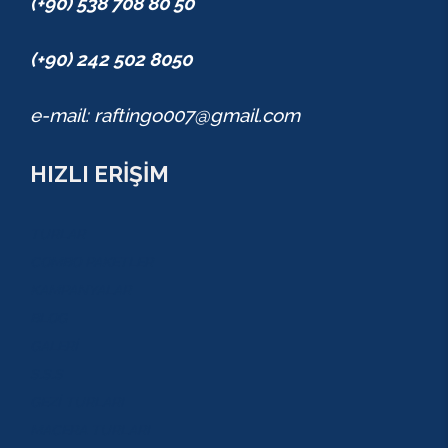
(+90) 538 708 80 50
(+90) 242 502 8050
e-mail: raftingo007@gmail.com
HIZLI ERİŞİM
TURLAR
COMBO PAKETLER
KAMPANYALAR
BLOG
GALERİ
S.S.S
GEZİ TURLARI
MACERA TURLARI