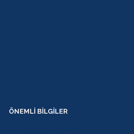
ALANYA
KEMER
ADRASAN
TEKİROVA
GÖYNÜK
BELDİBİ
BELEK
BOĞAZKENT
MANAVGAT
SERİK
SİDE
ÖNEMLİ BİLGİLER
ÇEREZ POLİTİKASI (COOKİES) KVKK