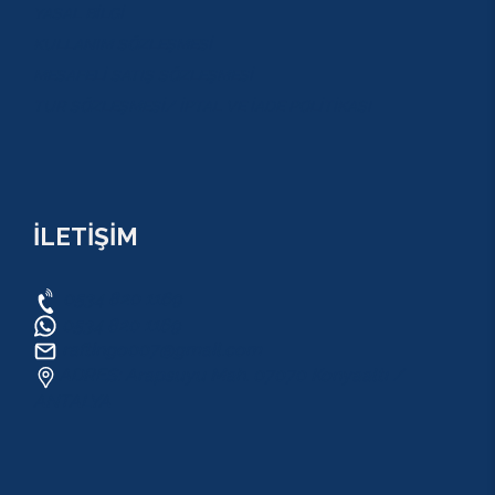
YASAL BİLGİ
KULLANIM SÖZLEŞMESİ
MESAFELİ SATIŞ SÖZLEŞMESİ
TUR SÖZLEŞMESİ/ İPTAL VE İADE POLİTİKASI
İLETİŞİM
0534 820 1169
0534 820 1169
raftingo007@gmail.com
ADRES: Arapsuyu Mah. 07070 Konyaaltı /
ANTALYA