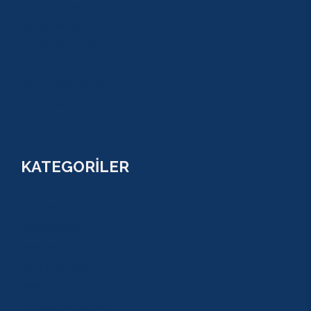
AKTİVİTELER
SU SPORLARI
TARİHİ GEZİLER
ÇOCUK TURLARI
YAZ AKTİVİTELERİ
FİYATLAR
KATEGORİLER
RAFTİNG
CANYONİNG
ZİPLİNE
TAZI CANYONU
JEEP SAFARİ
ATV QUAD SAFARİ