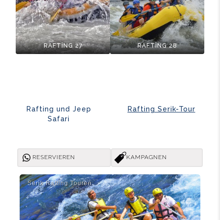
RAFTİNG 27
RAFTİNG 28
Rafting und Jeep
Rafting Serik-Tour
Safari
RESERVIEREN
KAMPAGNEN
Seri̇k Rafti̇ng Touren
Ser