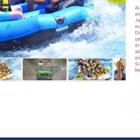
Al
ei
J
m
Di
un
er
al
ei
Si
M