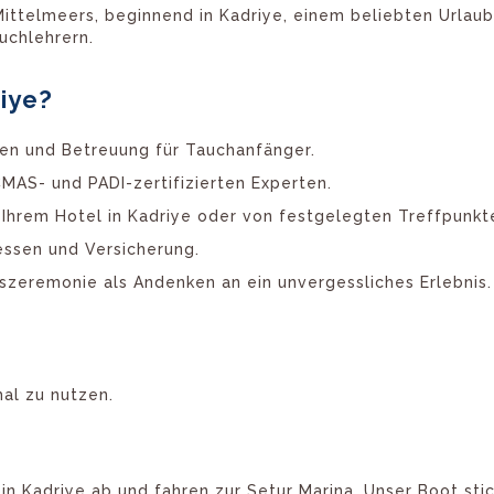
telmeers, beginnend in Kadriye, einem beliebten Urlaubso
uchlehrern.
iye?
en und Betreuung für Tauchanfänger.
MAS- und PADI-zertifizierten Experten.
 Ihrem Hotel in Kadriye oder von festgelegten Treffpunkt
essen und Versicherung.
szeremonie als Andenken an ein unvergessliches Erlebnis.
mal zu nutzen.
n Kadriye ab und fahren zur Setur Marina. Unser Boot stic