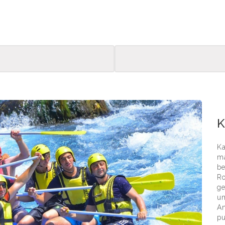
Kadr
K
Ka
ma
be
Ro
ge
u
An
pu