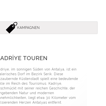
KAMPAGNEN
i̇ye Jeep Safari̇ Touren 1
ADRİYE TOUREN
driye, im sonnigen Süden von Antalya, ist ein
lerisches Dorf im Bezirk Serik. Diese
zaubernde Küstenstadt spielt eine bedeutende
lle im Reich des Tourismus. Kadriye,
schmückt mit seiner reichen Geschichte, der
mgebenden Natur und modernen
nehmlichkeiten, liegt etwa 30 Kilometer vom
lsierenden Herzen Antalyas entfernt.