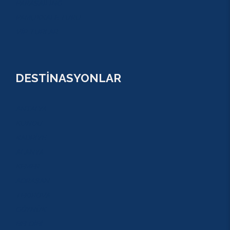
PARASAİLİNG
PAMUKKALE TURU
VİP TURLAR
DESTİNASYONLAR
ANTALYA
KUNDU
KADRİYE
ALANYA
KEMER
ADRASAN
TEKİROVA
GÖYNÜK
BELDİBİ