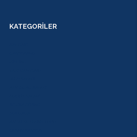
KATEGORİLER
RAFTİNG
CANYONİNG
ZİPLİNE
TAZI CANYONU
JEEP SAFARİ
ATV QUAD SAFARİ
BUGGY SAFARİ
SCUBA DİVİNG
SULUADA
ANTALYA TEKNE TURU
GREEN KANYON