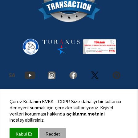
2026 Antalya Adventures
©
Her Hakkı Saklıdır.
Çerez Kullanım KVKK - GDPR Size daha iyi bir kullanıcı
deneyimi sunmak için çerezler kullanıyoruz. Kişisel
BulutPress®
Web Tasarım
verileri korunması hakkında
açıklama metnini
inceleyebilirsiniz.
Kabul Et
Reddet