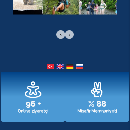
‹
›
107
+
%
98
Online ziyaretçi
Misafir Memnuniyeti