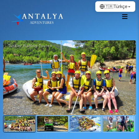
🇹🇷
Türkçe
Turkler Rafting Touren