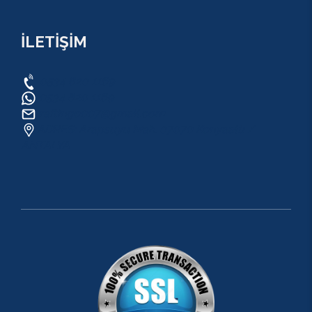
İLETİŞİM
0534 820 1169
0534 820 1169
raftingo007@gmail.com
ADRES: Arapsuyu Mah. 07070 Konyaaltı /
ANTALYA