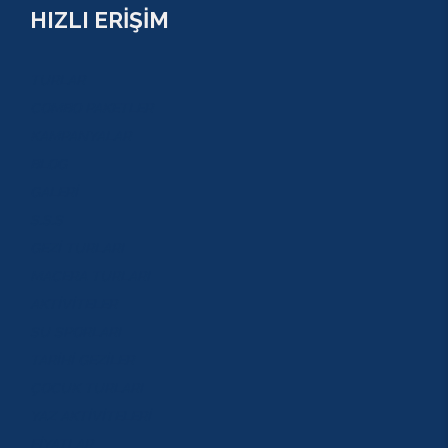
HIZLI ERİŞİM
TURLAR
COMBO PAKETLER
KAMPANYALAR
BLOG
GALERİ
S.S.S
GEZİ TURLARI
MACERA TURLARI
AKTİVİTELER
SU SPORLARI
TARİHİ GEZİLER
ÇOCUK TURLARI
YAZ AKTİVİTELERİ
FİYATLAR