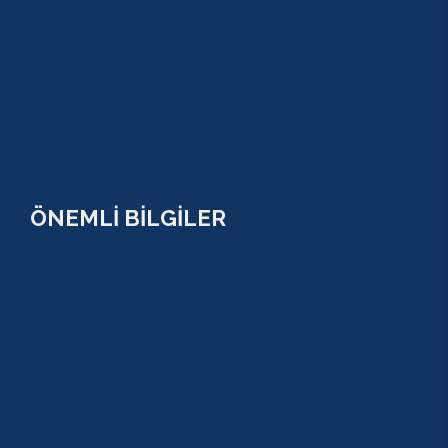
BELEK
BOĞAZKENT
MANAVGAT
SERİK
SİDE
ÖNEMLİ BİLGİLER
ÇEREZ POLİTİKASI (COOKİES) KVKK
YASAL BİLGİ
KULLANIM SÖZLEŞMESİ
MESAFELİ SATIŞ SÖZLEŞMESİ
TUR SÖZLEŞMESİ/ İPTAL VE İADE POLİTİKASI