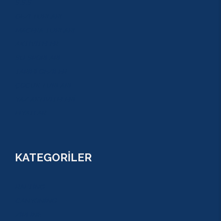
S.S.S
GEZİ TURLARI
MACERA TURLARI
AKTİVİTELER
SU SPORLARI
TARİHİ GEZİLER
ÇOCUK TURLARI
YAZ AKTİVİTELERİ
FİYATLAR
KATEGORİLER
RAFTİNG
CANYONİNG
ZİPLİNE