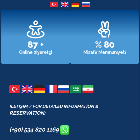
107
+
%
98
Online ziyaretçi
Misafir Memnuniyeti
İLETİŞİM / FOR DETAILED INFORMATİON &
RESERVATION:
(+90) 534 820 1169