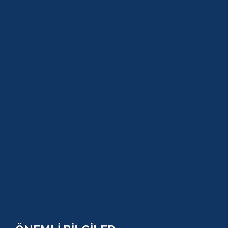
KUNDU
KADRİYE
ALANYA
KEMER
ADRASAN
TEKİROVA
GÖYNÜK
BELDİBİ
BELEK
BOĞAZKENT
MANAVGAT
SERİK
SİDE