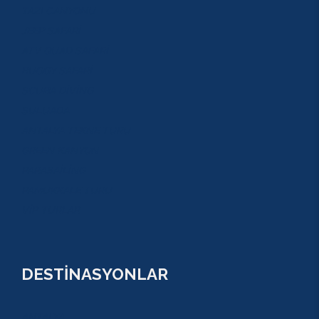
TAZI CANYONU
JEEP SAFARİ
ATV QUAD SAFARİ
BUGGY SAFARİ
SCUBA DİVİNG
SULUADA
ANTALYA TEKNE TURU
GREEN KANYON
PARASAİLİNG
PAMUKKALE TURU
VİP TURLAR
DESTİNASYONLAR
ANTALYA