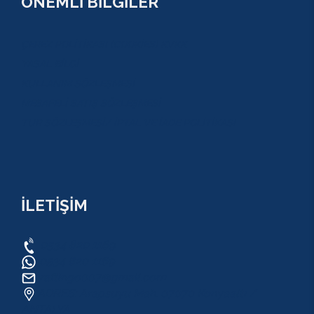
ÖNEMLİ BİLGİLER
ÇEREZ POLİTİKASI (COOKİES) KVKK
YASAL BİLGİ
KULLANIM SÖZLEŞMESİ
MESAFELİ SATIŞ SÖZLEŞMESİ
TUR SÖZLEŞMESİ/ İPTAL VE İADE POLİTİKASI
İLETİŞİM
0534 820 1169
0534 820 1169
raftingo007@gmail.com
ADRES: Arapsuyu Mah. 07070 Konyaaltı /
ANTALYA