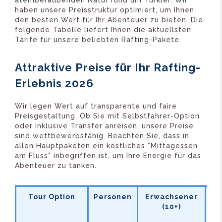
atemberaubenden Natur rund um Türkler. Wir
haben unsere Preisstruktur optimiert, um Ihnen
den besten Wert für Ihr Abenteuer zu bieten. Die
folgende Tabelle liefert Ihnen die aktuellsten
Tarife für unsere beliebten Rafting-Pakete.
Attraktive Preise für Ihr Rafting-
Erlebnis 2026
Wir legen Wert auf transparente und faire
Preisgestaltung. Ob Sie mit Selbstfahrer-Option
oder inklusive Transfer anreisen, unsere Preise
sind wettbewerbsfähig. Beachten Sie, dass in
allen Hauptpaketen ein köstliches *Mittagessen
am Fluss* inbegriffen ist, um Ihre Energie für das
Abenteuer zu tanken.
Tour Option
Personen
Erwachsener
Ki
(10+)
(5
10