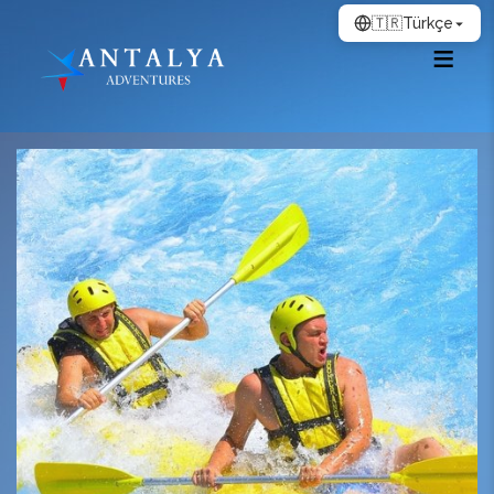
🇹🇷
Türkçe