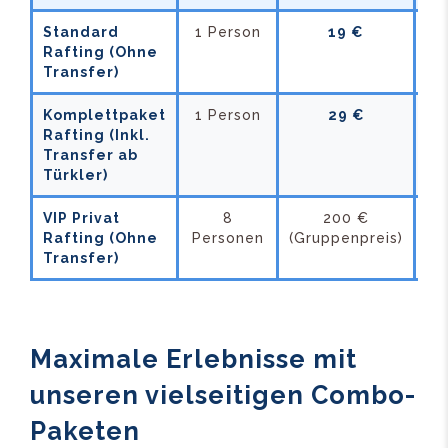
Standard
1 Person
19 €
10
Rafting (Ohne
Transfer)
Komplettpaket
1 Person
29 €
15
Rafting (Inkl.
Transfer ab
Türkler)
VIP Privat
8
200 €
-
Rafting (Ohne
Personen
(Gruppenpreis)
Transfer)
Maximale Erlebnisse mit
unseren vielseitigen Combo-
Paketen