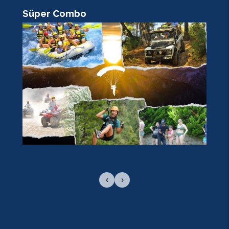
Süper Combo
R
‹
›