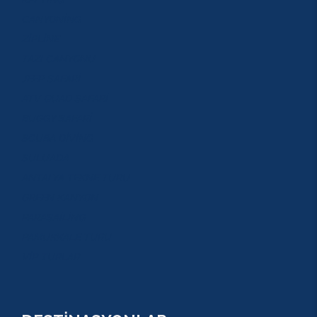
CANYONİNG
ZİPLİNE
TAZI CANYONU
JEEP SAFARİ
ATV QUAD SAFARİ
BUGGY SAFARİ
SCUBA DİVİNG
SULUADA
ANTALYA TEKNE TURU
GREEN KANYON
PARASAİLİNG
PAMUKKALE TURU
VİP TURLAR