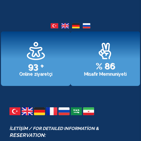
107
+
%
98
Online ziyaretçi
Misafir Memnuniyeti
İLETİŞİM / FOR DETAILED INFORMATİON &
RESERVATION: