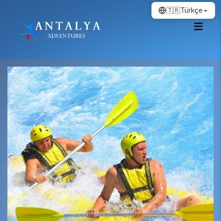
🇹🇷
Türkçe