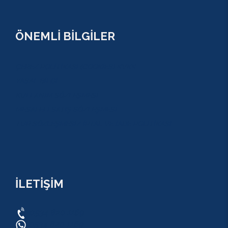
ÖNEMLİ BİLGİLER
ÇEREZ POLİTİKASI (COOKİES) KVKK
YASAL BİLGİ
KULLANIM SÖZLEŞMESİ
MESAFELİ SATIŞ SÖZLEŞMESİ
TUR SÖZLEŞMESİ/ İPTAL VE İADE POLİTİKASI
İLETİŞİM
0534 820 1169
0534 820 1169