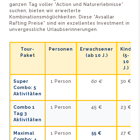
ganzen Tag voller *Action und Naturerlebnisse*
suchen, bieten wir erweiterte
Kombinationsmöglichkeiten. Diese *Avsallar
Rafting Preise* sind ein exzellentes Investment in
unvergessliche Urlaubserinnerungen.
Tour-
Personen
Erwachsener
Kind
Paket
(ab 10 J.)
(5-
10
J.)
Super
1 Person
60 €
30 €
Combo: 5
Aktivitäten
Combo 1
1 Person
45 €
23 €
Tag 3
Aktivitäten
Maximal
1 Person
55 €
27 €
Combo: 4