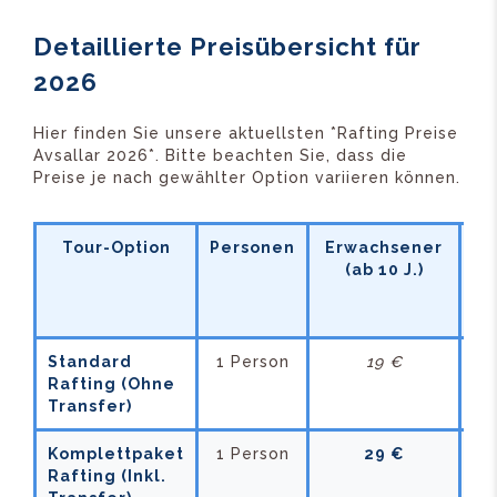
Detaillierte Preisübersicht für
2026
Hier finden Sie unsere aktuellsten *Rafting Preise
Avsallar 2026*. Bitte beachten Sie, dass die
Preise je nach gewählter Option variieren können.
Tour-Option
Personen
Erwachsener
Ki
(ab 10 J.)
(5
1
J.
Standard
1 Person
19 €
10
Rafting (Ohne
Transfer)
Komplettpaket
1 Person
29 €
15
Rafting (Inkl.