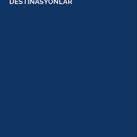
DESTİNASYONLAR
ANTALYA
KUNDU
KADRİYE
ALANYA
KEMER
ADRASAN
TEKİROVA
GÖYNÜK
BELDİBİ
BELEK
BOĞAZKENT
MANAVGAT
SERİK
SİDE