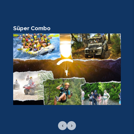
Süper Combo
R
‹
›