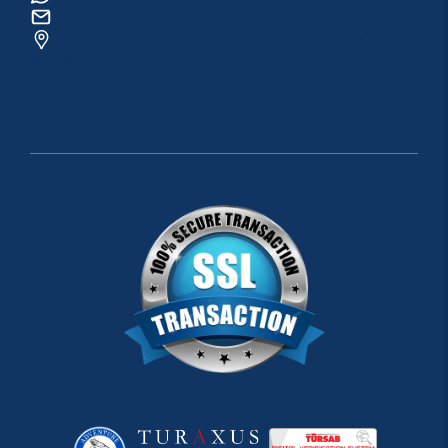
raftingo007@gmail.com
ADRES: Arapsuyu Mah. 07070 Konyaaltı /
ANTALYA