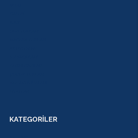
BLOG
GALERİ
S.S.S
GEZİ TURLARI
MACERA TURLARI
AKTİVİTELER
SU SPORLARI
TARİHİ GEZİLER
ÇOCUK TURLARI
YAZ AKTİVİTELERİ
FİYATLAR
KATEGORİLER
RAFTİNG