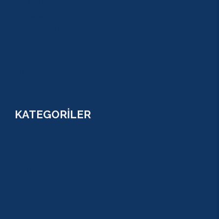
AKTİVİTELER
SU SPORLARI
TARİHİ GEZİLER
ÇOCUK TURLARI
YAZ AKTİVİTELERİ
FİYATLAR
KATEGORİLER
RAFTİNG
CANYONİNG
ZİPLİNE
TAZI CANYONU
JEEP SAFARİ
ATV QUAD SAFARİ