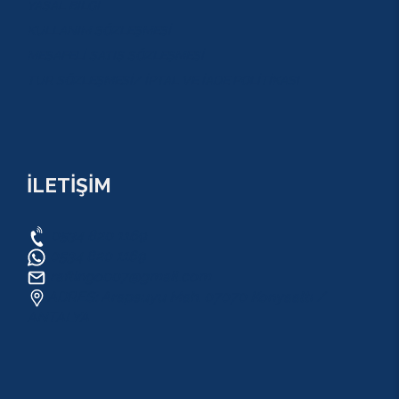
YASAL BİLGİ
KULLANIM SÖZLEŞMESİ
MESAFELİ SATIŞ SÖZLEŞMESİ
TUR SÖZLEŞMESİ/ İPTAL VE İADE POLİTİKASI
İLETİŞİM
0534 820 1169
0534 820 1169
raftingo007@gmail.com
ADRES: Arapsuyu Mah. 07070 Konyaaltı /
ANTALYA