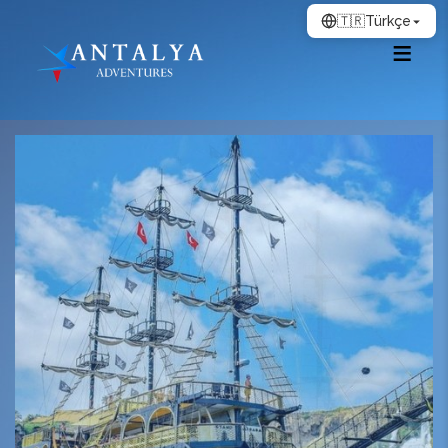
🇹🇷
Türkçe