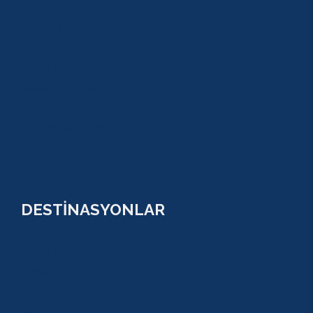
BUGGY SAFARİ
SCUBA DİVİNG
SULUADA
ANTALYA TEKNE TURU
GREEN KANYON
PARASAİLİNG
PAMUKKALE TURU
VİP TURLAR
DESTİNASYONLAR
ANTALYA
KUNDU
KADRİYE
ALANYA