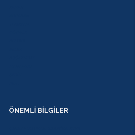
KEMER
ADRASAN
TEKİROVA
GÖYNÜK
BELDİBİ
BELEK
BOĞAZKENT
MANAVGAT
SERİK
SİDE
ÖNEMLİ BİLGİLER
ÇEREZ POLİTİKASI (COOKİES) KVKK