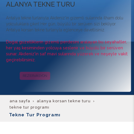
ALANYA TEKNE TURU
Antalya tekne turlarıyla Akdeniz'in gizemli sularında ilham dolu
yolculuklara çıkın! Her gün, büyülü bir serüven sizi bekliyor.
Antalya korsan tekne turlarıyla eğlenceye davetlisiniz.
Doğal güzelliklerin gizemli perdesini aralayan bu seyahatler,
her yaş kesiminden yolcuya seslenir ve büyülü bir serüven
sunar. Akdeniz'in saf mavi sularında yüzerek ve neşeyle vakit
geçirebilirsiniz.
REZERVASYON
KAMPANYALAR
ana sayfa
alanya korsan tekne turu
tekne tur programı
Tekne Tur Programı