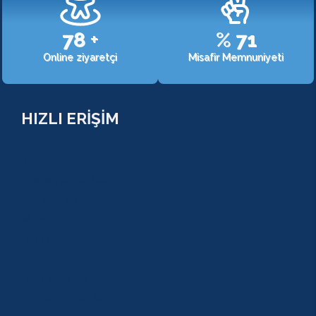
107
+
%
98
Online ziyaretçi
Misafir Memnuniyeti
HIZLI ERİŞİM
TURLAR
COMBO PAKETLER
KAMPANYALAR
BLOG
GALERİ
S.S.S
GEZİ TURLARI
MACERA TURLARI