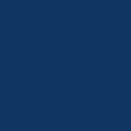
ANTALYA
ÇEREZ POLİ
KUNDU
YASAL BİLGİ
KADRİYE
KULLANIM 
ALANYA
MESAFELİ S
KEMER
TUR SÖZLEŞ
ADRASAN
POLİTİKASI
TEKİROVA
GÖYNÜK
BELDİBİ
BELEK
BOĞAZKENT
MANAVGAT
SERİK
SİDE