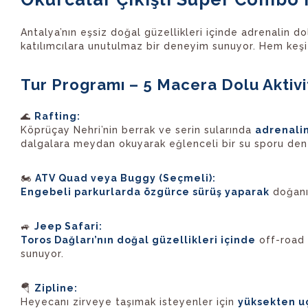
Antalya’nın eşsiz doğal güzellikleri içinde adrenalin do
katılımcılara unutulmaz bir deneyim sunuyor. Hem keşi
Tur Programı – 5 Macera Dolu Aktivi
🌊
Rafting:
Köprüçay Nehri’nin berrak ve serin sularında
adrenalin
dalgalara meydan okuyarak eğlenceli bir su sporu den
🏍️
ATV Quad veya Buggy (Seçmeli):
Engebeli parkurlarda özgürce sürüş yaparak
doğanın
🚙
Jeep Safari:
Toros Dağları’nın doğal güzellikleri içinde
off-road 
sunuyor.
🪂
Zipline:
Heyecanı zirveye taşımak isteyenler için
yüksekten u