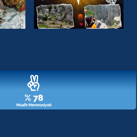
%
98
Misafir Memnuniyeti