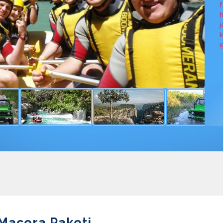
f
h
j
k
i
 Macera Paketi