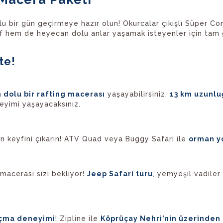
lu bir gün geçirmeye hazır olun! Okurcalar çıkışlı Süper Com
f hem de heyecan dolu anlar yaşamak isteyenler için tam g
te!
 dolu bir rafting macerası
yaşayabilirsiniz.
13 km uzunlu
eyimi yaşayacaksınız.
 keyfini çıkarın! ATV Quad veya Buggy Safari ile
orman yo
macerası sizi bekliyor!
Jeep Safari turu
, yemyeşil vadile
çma deneyimi
! Zipline ile
Köprüçay Nehri’nin üzerinden g