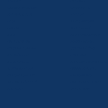
TURLAR
RAFTİNG
COMBO PAKETLER
CANYONİNG
KAMPANYALAR
ZİPLİNE
BLOG
TAZI CANYONU
GALERİ
JEEP SAFARİ
S.S.S
ATV QUAD SAFARİ
GEZİ TURLARI
BUGGY SAFARİ
MACERA TURLARI
SCUBA DİVİNG
AKTİVİTELER
SULUADA
SU SPORLARI
ANTALYA TEKNE TURU
TARİHİ GEZİLER
GREEN KANYON
ÇOCUK TURLARI
PARASAİLİNG
YAZ AKTİVİTELERİ
PAMUKKALE TURU
FİYATLAR
VİP TURLAR