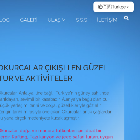
🇹🇷
Türkçe
LOG
GALERİ
ULAŞIM
S.S.S
İLETİŞİM
rcalar Rafting
OKURCALAR ÇIKIŞLI EN GÜZEL
TUR VE AKTİVİTELER
kurcalar, Antalya iline bağlı, Türkiye'nin güney sahilinde
arıldayan, sevimli bir kasabadır. Alanya'ya bağlı olan bu
üçük yerleşim, tarihî ve doğal güzellikleriyle göz alır.
engin tarihî mirasıyla öne çıkan Okurcalar, antik çağlardan
u yana birçok medeniyete kucak açmıştır.
kurcalar, doğa ve macera tutkunları için ideal bir
erdir. Rafting, Tazı kanyon ve jeep safari turları, uygun