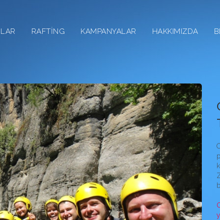
RLAR
RAFTİNG
KAMPANYALAR
HAKKIMIZDA
B
Oku
O
p
k
Z
b
O
y