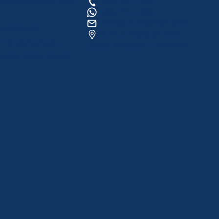
0534 820 1169
TİKASI (COOKİES) KVKK
0534 820 1169
raftingo007@gmail.com
SÖZLEŞMESİ
ADRES: Arapsuyu Mah.
ATIŞ SÖZLEŞMESİ
07070 Konyaaltı / ANTALYA
MESİ/ İPTAL VE İADE