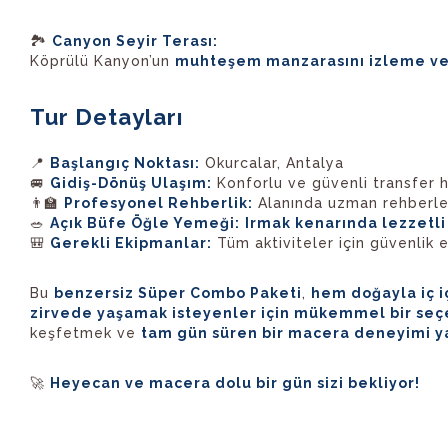
🏞️
Canyon Seyir Terası:
Köprülü Kanyon’un
muhteşem manzarasını izleme ve 
Tur Detayları
📍
Başlangıç Noktası:
Okurcalar, Antalya
🚐
Gidiş-Dönüş Ulaşım:
Konforlu ve güvenli transfer 
👨‍🏫
Profesyonel Rehberlik:
Alanında uzman rehberler
🥗
Açık Büfe Öğle Yemeği:
Irmak kenarında lezzetli
🎒
Gerekli Ekipmanlar:
Tüm aktiviteler için güvenlik 
Bu
benzersiz Süper Combo Paketi
,
hem doğayla iç i
zirvede yaşamak isteyenler için mükemmel bir seç
keşfetmek ve
tam gün süren bir macera deneyimi 
🚀
Heyecan ve macera dolu bir gün sizi bekliyor!