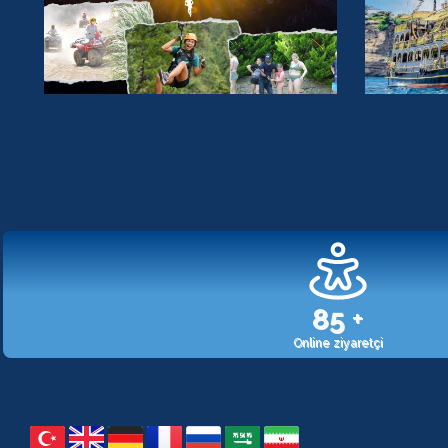
107
+
Online ziyaretçi