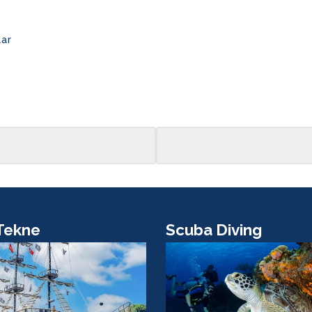
lar
Tekne
Scuba Diving