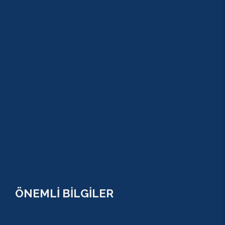
ALANYA
KEMER
ADRASAN
TEKİROVA
GÖYNÜK
BELDİBİ
BELEK
BOĞAZKENT
MANAVGAT
SERİK
SİDE
ÖNEMLİ BİLGİLER
ÇEREZ POLİTİKASI (COOKİES) KVKK