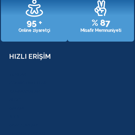
107
+
%
98
Online ziyaretçi
Misafir Memnuniyeti
HIZLI ERİŞİM
TURLAR
COMBO PAKETLER
KAMPANYALAR
BLOG
GALERİ
S.S.S
GEZİ TURLARI
MACERA TURLARI