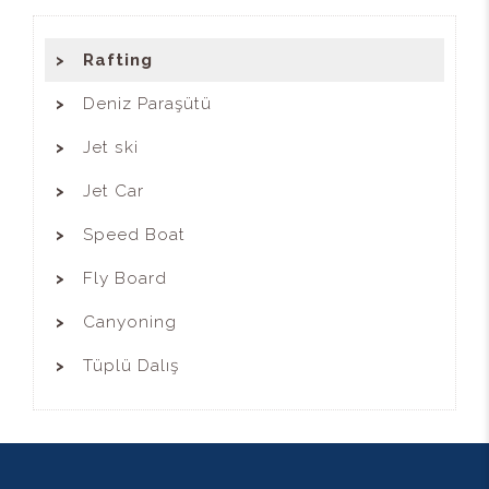
Rafting
Deniz Paraşütü
Jet ski
Jet Car
Speed Boat
Fly Board
Canyoning
Tüplü Dalış