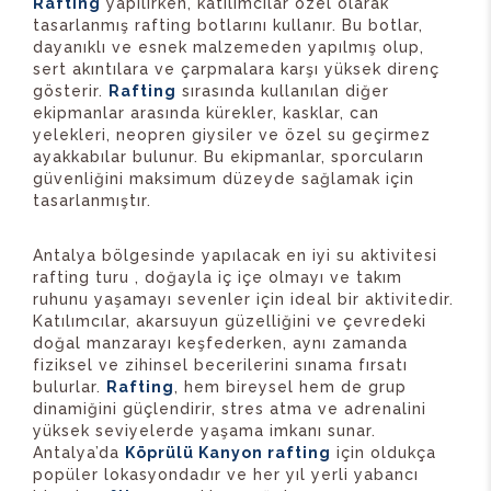
Rafting
yapılırken, katılımcılar özel olarak
tasarlanmış rafting botlarını kullanır. Bu botlar,
dayanıklı ve esnek malzemeden yapılmış olup,
sert akıntılara ve çarpmalara karşı yüksek direnç
gösterir.
Rafting
sırasında kullanılan diğer
ekipmanlar arasında kürekler, kasklar, can
yelekleri, neopren giysiler ve özel su geçirmez
ayakkabılar bulunur. Bu ekipmanlar, sporcuların
güvenliğini maksimum düzeyde sağlamak için
tasarlanmıştır.
Antalya bölgesinde yapılacak en iyi su aktivitesi
rafting turu , doğayla iç içe olmayı ve takım
ruhunu yaşamayı sevenler için ideal bir aktivitedir.
Katılımcılar, akarsuyun güzelliğini ve çevredeki
doğal manzarayı keşfederken, aynı zamanda
fiziksel ve zihinsel becerilerini sınama fırsatı
bulurlar.
Rafting
, hem bireysel hem de grup
dinamiğini güçlendirir, stres atma ve adrenalini
yüksek seviyelerde yaşama imkanı sunar.
Antalya’da
Köprülü Kanyon rafting
için oldukça
popüler lokasyondadır ve her yıl yerli yabancı