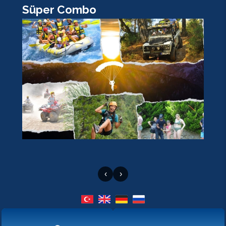
Süper Combo
K
‹
›