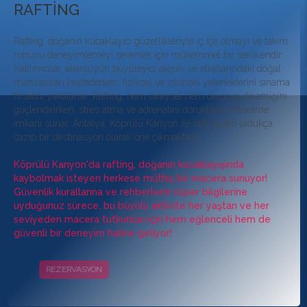
RAFTİNG
Rafting, doğanın kucaklayıcı güzellikleriyle iç içe olmayı ve takım
ruhunu deneyimlemeyi sevenler için mükemmel bir serüvendir.
Katılımcılar, akarsuyun büyüleyici akışını ve etraflarındaki doğal
manzaraları keşfederken, fiziksel ve zihinsel yeteneklerini sınama
fırsatını yakalarlar. Rafting, hem bireysel hem de grup dinamiğini
güçlendirirken, stres atma ve adrenalini doruklarda hissetme
imkanı sunar. Antalya, Köprülü Kanyon ile rafting için oldukça
cazip bir destinasyon olarak öne çıkmaktadır.
Köprülü Kanyon'da rafting, doğanın kucaklayışında
kaybolmak isteyen herkese müthiş bir macera sunuyor!
Güvenlik kurallarına ve rehberlerin süper bilgilerine
uyduğunuz sürece, bu büyülü aktivite her yaştan ve her
seviyeden macera tutkunları için hem eğlenceli hem de
güvenli bir deneyim haline geliyor!
REZERVASYON
KAMPANYALAR