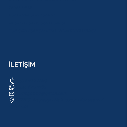
YASAL BİLGİ
KULLANIM SÖZLEŞMESİ
MESAFELİ SATIŞ SÖZLEŞMESİ
TUR SÖZLEŞMESİ/ İPTAL VE İADE POLİTİKASI
İLETİŞİM
0534 820 1169
0534 820 1169
raftingo007@gmail.com
ADRES: Arapsuyu Mah. 07070 Konyaaltı /
ANTALYA