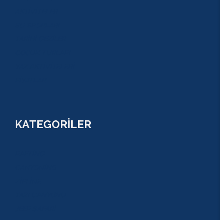
AKTİVİTELER
SU SPORLARI
TARİHİ GEZİLER
ÇOCUK TURLARI
YAZ AKTİVİTELERİ
FİYATLAR
KATEGORİLER
RAFTİNG
CANYONİNG
ZİPLİNE
TAZI CANYONU
JEEP SAFARİ