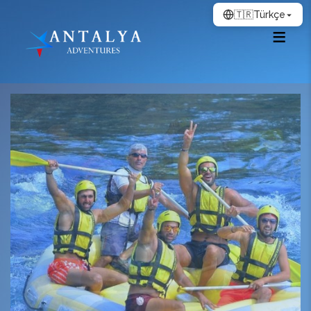
🇹🇷
Türkçe