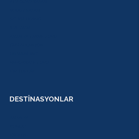
ATV QUAD SAFARİ
BUGGY SAFARİ
SCUBA DİVİNG
SULUADA
ANTALYA TEKNE TURU
GREEN KANYON
PARASAİLİNG
PAMUKKALE TURU
VİP TURLAR
DESTİNASYONLAR
ANTALYA
KUNDU
KADRİYE