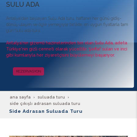
SULU ADA
Antalya'dan başlayan Sulu Ada turu, haftanın her günü gidiş-
dönüş ulaşım ve öğle yemeğiyle birlikte, en uygun fiyatlarla tam
gün Sulu ada turu.
Antalya'nın gizemli hazinelerinden biri olan Sulu Ada, adeta
Türkiye'nin gizli cenneti olarak yüceltilir. Şeffaf suları ve inci
gibi kumlarıyla her ziyaretçisini büyülemeyi başarıyor.
REZERVASYON
KAMPANYALAR
ana sayfa
suluada turu
side çıkışlı adrasan suluada turu
Side Adrasan Suluada Turu