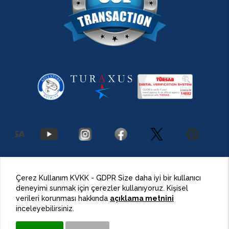
2026 Antalya Adventures
©
Her Hakkı Saklıdır.
Çerez Kullanım KVKK - GDPR Size daha iyi bir kullanıcı
deneyimi sunmak için çerezler kullanıyoruz. Kişisel
BulutPress®
Web Tasarım
verileri korunması hakkında
açıklama metnini
inceleyebilirsiniz.