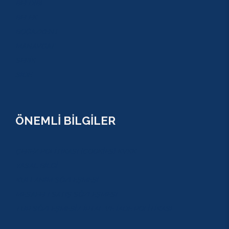
BELDİBİ
BELEK
BOĞAZKENT
MANAVGAT
SERİK
SİDE
ÖNEMLİ BİLGİLER
ÇEREZ POLİTİKASI (COOKİES) KVKK
YASAL BİLGİ
KULLANIM SÖZLEŞMESİ
MESAFELİ SATIŞ SÖZLEŞMESİ
TUR SÖZLEŞMESİ/ İPTAL VE İADE POLİTİKASI