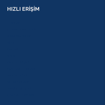
HIZLI ERİŞİM
TURLAR
COMBO PAKETLER
KAMPANYALAR
BLOG
GALERİ
S.S.S
GEZİ TURLARI
MACERA TURLARI
AKTİVİTELER
SU SPORLARI
TARİHİ GEZİLER
ÇOCUK TURLARI
YAZ AKTİVİTELERİ