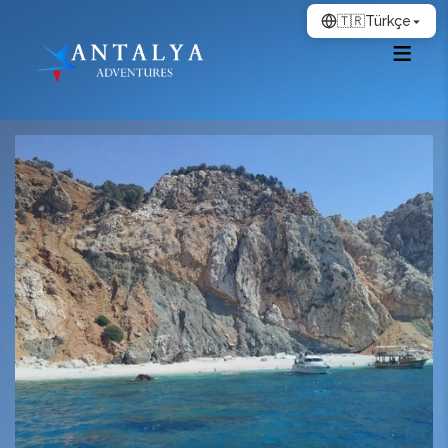
🇹🇷
Türkçe