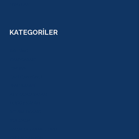
FİYATLAR
KATEGORİLER
RAFTİNG
CANYONİNG
ZİPLİNE
TAZI CANYONU
JEEP SAFARİ
ATV QUAD SAFARİ
BUGGY SAFARİ
SCUBA DİVİNG
SULUADA
ANTALYA TEKNE TURU
GREEN KANYON