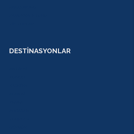
PARASAİLİNG
PAMUKKALE TURU
VİP TURLAR
DESTİNASYONLAR
ANTALYA
KUNDU
KADRİYE
ALANYA
KEMER
ADRASAN
TEKİROVA
GÖYNÜK