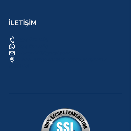
İLETİŞİM
0534 820 1169
0534 820 1169
raftingo007@gmail.com
ADRES: Arapsuyu Mah. 07070 Konyaaltı /
ANTALYA