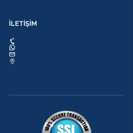
İLETİŞİM
0534 820 1169
0534 820 1169
raftingo007@gmail.com
ADRES: Arapsuyu Mah. 07070 Konyaaltı /
ANTALYA