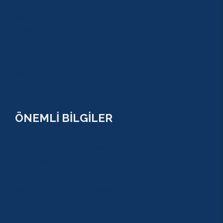
BELDİBİ
BELEK
BOĞAZKENT
MANAVGAT
SERİK
SİDE
ÖNEMLİ BİLGİLER
ÇEREZ POLİTİKASI (COOKİES) KVKK
YASAL BİLGİ
KULLANIM SÖZLEŞMESİ
MESAFELİ SATIŞ SÖZLEŞMESİ
TUR SÖZLEŞMESİ/ İPTAL VE İADE POLİTİKASI