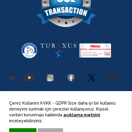
2026 Antalya Adventures
©
Her Hakkı Saklıdır.
Çerez Kullanım KVKK - GDPR Size daha iyi bir kullanıcı
deneyimi sunmak için çerezler kullanıyoruz. Kişisel
BulutPress®
Web Tasarım
verileri korunması hakkında
açıklama metnini
inceleyebilirsiniz.