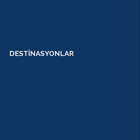
PARASAİLİNG
PAMUKKALE TURU
VİP TURLAR
DESTİNASYONLAR
ANTALYA
KUNDU
KADRİYE
ALANYA
KEMER
ADRASAN
TEKİROVA
GÖYNÜK