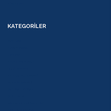
FİYATLAR
KATEGORİLER
RAFTİNG
CANYONİNG
ZİPLİNE
TAZI CANYONU
JEEP SAFARİ
ATV QUAD SAFARİ
BUGGY SAFARİ
SCUBA DİVİNG
SULUADA
ANTALYA TEKNE TURU
GREEN KANYON