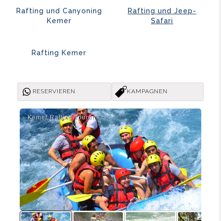
Rafting und Canyoning
Rafting und Jeep-
Kemer
Safari
Rafting Kemer
RESERVIEREN
KAMPAGNEN
Kemer Rafti̇ng Touren
Kem