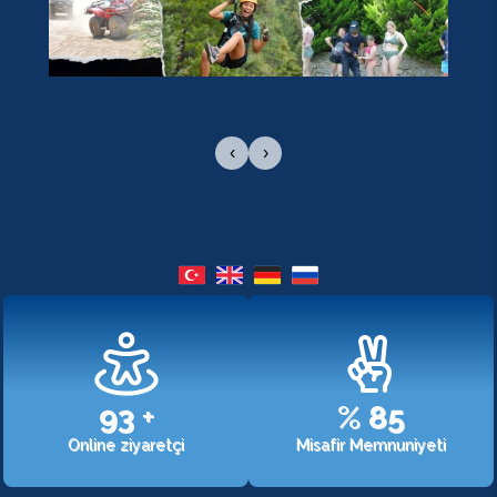
‹
›
107
+
%
98
Online ziyaretçi
Misafir Memnuniyeti