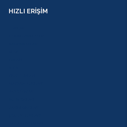
HIZLI ERİŞİM
TURLAR
COMBO PAKETLER
KAMPANYALAR
BLOG
GALERİ
S.S.S
GEZİ TURLARI
MACERA TURLARI
AKTİVİTELER
SU SPORLARI
TARİHİ GEZİLER
ÇOCUK TURLARI
YAZ AKTİVİTELERİ