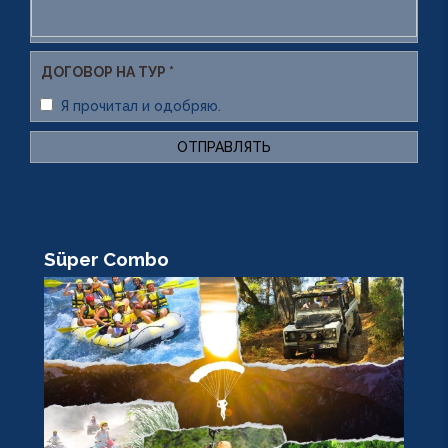
ДОГОВОР НА ТУР *
Я прочитал и одобряю.
ОТПРАВЛЯТЬ
Süper Combo
R