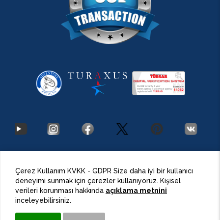
2026 Antalya Adventures
©
Her Hakkı Saklıdır.
Çerez Kullanım KVKK - GDPR Size daha iyi bir kullanıcı
deneyimi sunmak için çerezler kullanıyoruz. Kişisel
BulutPress®
Web Tasarım
verileri korunması hakkında
açıklama metnini
inceleyebilirsiniz.