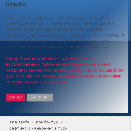
Комбо
Пакет «Супер Комбо» волшебным образом объединяет
разнообразные приключенческие туры, такие как рафтинг,
зиплайн, сафари на квадроциклах или багги-сафари,
предлагая целый день безудержного веселья. В его чарующий
состав также входят такие захватывающие развлечения, как
джип-сафари и обзорная горка в живописном каньоне.
Супер Комбинированный - один из самых
востребованных турпакетов в Анталии, где можно
соединить множество приключений в одном волшебном
дне; он славится своими необычайными мероприятиями,
которые входят в его состав.
БУКИНГ
КАМПАНИИ
ana sayfa
комбо-тур
рафтинг и каньонинг в туру