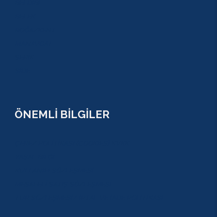
BELDİBİ
BELEK
BOĞAZKENT
MANAVGAT
SERİK
SİDE
ÖNEMLİ BİLGİLER
ÇEREZ POLİTİKASI (COOKİES) KVKK
YASAL BİLGİ
KULLANIM SÖZLEŞMESİ
MESAFELİ SATIŞ SÖZLEŞMESİ
TUR SÖZLEŞMESİ/ İPTAL VE İADE POLİTİKASI