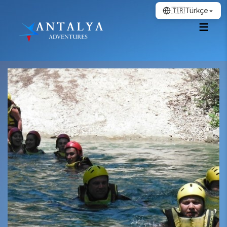
🇹🇷
Türkçe