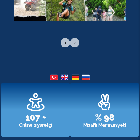
‹
›
107
+
%
98
Online ziyaretçi
Misafir Memnuniyeti