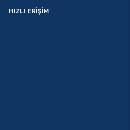
HIZLI ERİŞİM
TURLAR
COMBO PAKETLER
KAMPANYALAR
BLOG
GALERİ
S.S.S
GEZİ TURLARI
MACERA TURLARI
AKTİVİTELER
SU SPORLARI
TARİHİ GEZİLER
ÇOCUK TURLARI
YAZ AKTİVİTELERİ