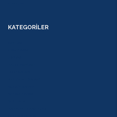
FİYATLAR
KATEGORİLER
RAFTİNG
CANYONİNG
ZİPLİNE
TAZI CANYONU
JEEP SAFARİ
ATV QUAD SAFARİ
BUGGY SAFARİ
SCUBA DİVİNG
SULUADA
ANTALYA TEKNE TURU
GREEN KANYON