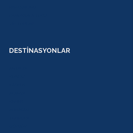
PARASAİLİNG
PAMUKKALE TURU
VİP TURLAR
DESTİNASYONLAR
ANTALYA
KUNDU
KADRİYE
ALANYA
KEMER
ADRASAN
TEKİROVA
GÖYNÜK