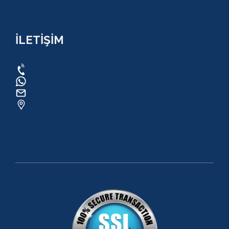
İLETİŞİM
0534 820 1169
0534 820 1169
raftingo007@gmail.com
ADRES: Arapsuyu Mah. 07070 Konyaaltı /
ANTALYA