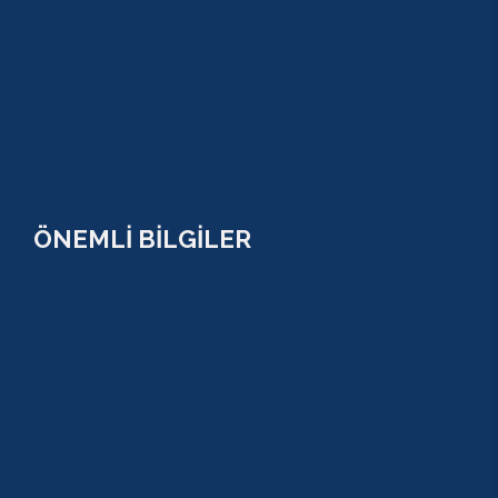
BELEK
BOĞAZKENT
MANAVGAT
SERİK
SİDE
ÖNEMLİ BİLGİLER
ÇEREZ POLİTİKASI (COOKİES) KVKK
YASAL BİLGİ
KULLANIM SÖZLEŞMESİ
MESAFELİ SATIŞ SÖZLEŞMESİ
TUR SÖZLEŞMESİ/ İPTAL VE İADE POLİTİKASI