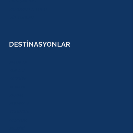
PARASAİLİNG
PAMUKKALE TURU
VİP TURLAR
DESTİNASYONLAR
ANTALYA
KUNDU
KADRİYE
ALANYA
KEMER
ADRASAN
TEKİROVA
GÖYNÜK
BELDİBİ