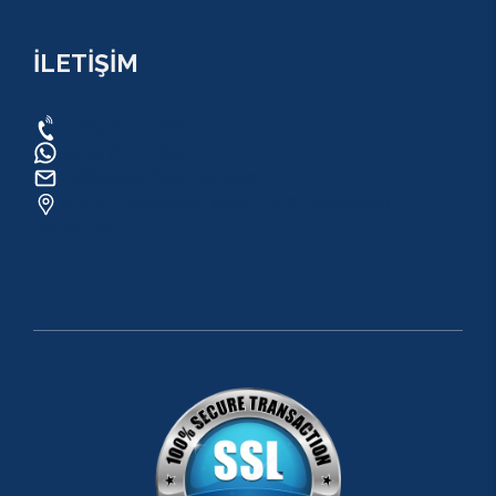
İLETİŞİM
0534 820 1169
0534 820 1169
raftingo007@gmail.com
ADRES: Arapsuyu Mah. 07070 Konyaaltı /
ANTALYA