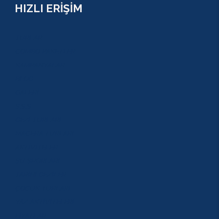
HIZLI ERİŞİM
TURLAR
COMBO PAKETLER
KAMPANYALAR
BLOG
GALERİ
S.S.S
GEZİ TURLARI
MACERA TURLARI
AKTİVİTELER
SU SPORLARI
TARİHİ GEZİLER
ÇOCUK TURLARI
YAZ AKTİVİTELERİ
FİYATLAR