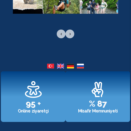
‹
›
107
+
%
98
Online ziyaretçi
Misafir Memnuniyeti