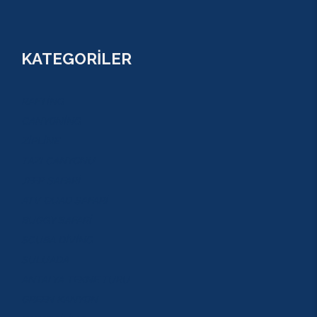
KATEGORİLER
RAFTİNG
CANYONİNG
ZİPLİNE
TAZI CANYONU
JEEP SAFARİ
ATV QUAD SAFARİ
BUGGY SAFARİ
SCUBA DİVİNG
SULUADA
ANTALYA TEKNE TURU
GREEN KANYON