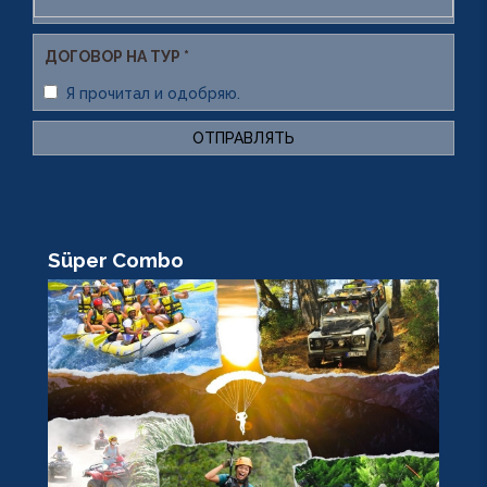
ДОГОВОР НА ТУР *
Я прочитал и одобряю.
ОТПРАВЛЯТЬ
Süper Combo
R