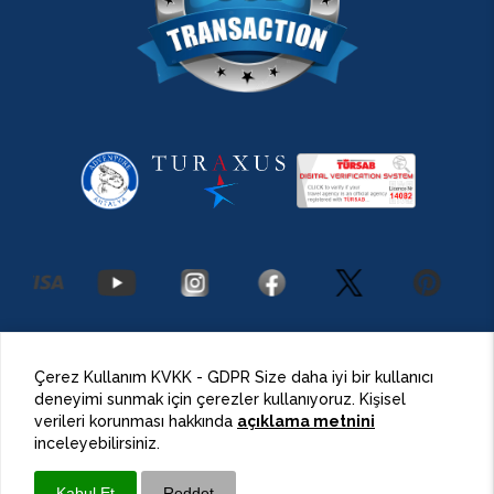
2026 Antalya Adventures
©
Her Hakkı Saklıdır.
Çerez Kullanım KVKK - GDPR Size daha iyi bir kullanıcı
deneyimi sunmak için çerezler kullanıyoruz. Kişisel
BulutPress®
Web Tasarım
verileri korunması hakkında
açıklama metnini
inceleyebilirsiniz.
Kabul Et
Reddet