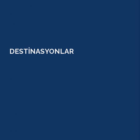
PARASAİLİNG
PAMUKKALE TURU
VİP TURLAR
DESTİNASYONLAR
ANTALYA
KUNDU
KADRİYE
ALANYA
KEMER
ADRASAN
TEKİROVA
GÖYNÜK