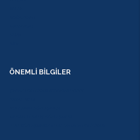
BELDİBİ
BELEK
BOĞAZKENT
MANAVGAT
SERİK
SİDE
ÖNEMLİ BİLGİLER
ÇEREZ POLİTİKASI (COOKİES) KVKK
YASAL BİLGİ
KULLANIM SÖZLEŞMESİ
MESAFELİ SATIŞ SÖZLEŞMESİ
TUR SÖZLEŞMESİ/ İPTAL VE İADE POLİTİKASI