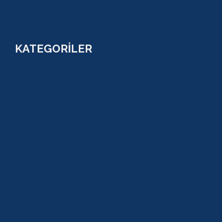
FİYATLAR
KATEGORİLER
RAFTİNG
CANYONİNG
ZİPLİNE
TAZI CANYONU
JEEP SAFARİ
ATV QUAD SAFARİ
BUGGY SAFARİ
SCUBA DİVİNG
SULUADA
ANTALYA TEKNE TURU
GREEN KANYON