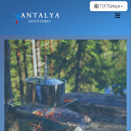
🇹🇷
Türkçe