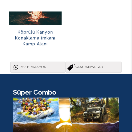
Köprülü Kanyon
Konaklama İmkanı
Kamp Alanı
REZERVASYON
KAMPANYALAR
Süper Combo
K