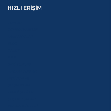
HIZLI ERİŞİM
TURLAR
COMBO PAKETLER
KAMPANYALAR
BLOG
GALERİ
S.S.S
GEZİ TURLARI
MACERA TURLARI
AKTİVİTELER
SU SPORLARI
TARİHİ GEZİLER
ÇOCUK TURLARI
YAZ AKTİVİTELERİ