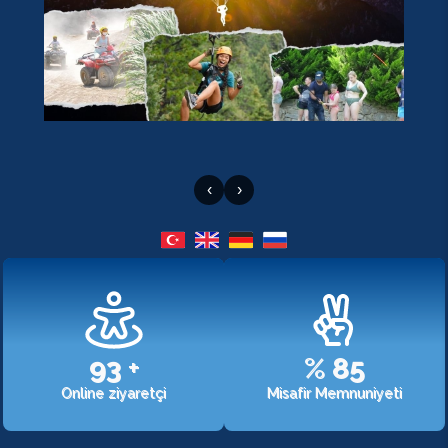
‹
›
107
+
%
98
Online ziyaretçi
Misafir Memnuniyeti