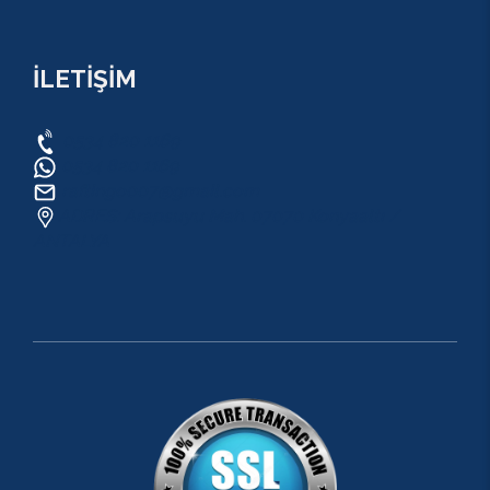
İLETİŞİM
0534 820 1169
0534 820 1169
raftingo007@gmail.com
ADRES: Arapsuyu Mah. 07070 Konyaaltı /
ANTALYA