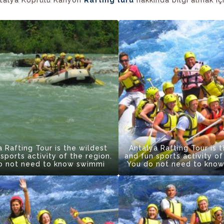
a Rafting Tour is the wildest
Antalya Rafting Tour is 
sports activity of the region.
and fun sports activity of
o not need to know swimmi
You do not need to kno