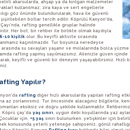
 belirli akarsularda, ahşap ya da kırılgan malzemeler
yaklar) kullanılmaz; zira kaya ve sert engellerle
ılığı göz önünde bulundurularak, hava ile güvenli
 şişirilebilen botlar tercih edilir. Köprülü Kanyon'da,
 Çayı'nda, rafting genellikle gruplar halinde
rilir. Her bot, bir rehber ile birlikte olmak kaydıyla
6-10 kişilik
olur. Bu keyifli aktivite sırasında
lanmanız kaçınılmazdır. Tur boyunca neredeyse
 arasında su savaşları yaşanır ve molalarında bolca yüzme 
amda rafting yapmış sayılmazsınız. Ailenizle güven içinde 
larak, keyifli ve güvenli bir deneyim yaşayabilirsiniz. Hızlı
niz.
afting Yapılır?
anyon'da
rafting
diğer hızlı akarsularda yapılan rafting etk
a az zorlanırsınız. Tur öncesinde alacağınız bilgilerle, ken
ipmanları eksiksiz ve doğru şekilde kullanmaktır. Rehberini
r. Köprü çay'da
yaş sınırı
, uygun debi koşullarında yaz ayl
Çocuklar için,
+5 yaş
sınırı bulunurken, yetişkinler için beli
ek konusunda yeterli yeteneğe sahipseniz, gönül rahatlığıyl
ntalya Köprülü Kanyon
Rafting turu
hakkında bilgi almak iç