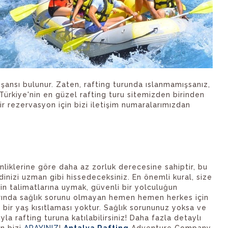
şansı bulunur. Zaten, rafting turunda ıslanmamışsanız,
Türkiye'nin en güzel rafting turu sitemizden birinden
 bir rezervasyon için bizi iletişim numaralarımızdan
inliklerine göre daha az zorluk derecesine sahiptir, bu
dinizi uzman gibi hissedeceksiniz. En önemli kural, size
zin talimatlarına uymak, güvenli bir yolculuğun
arında sağlık sorunu olmayan hemen hemen herkes için
rli bir yaş kısıtlaması yoktur. Sağlık sorununuz yoksa ve
a rafting turuna katılabilirsiniz! Daha fazla detaylı
in bizi
ARAYINIZ
!
Antalya Rafting
Adventure Company.