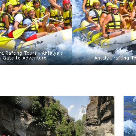
ya Rafting Tours - Antalya's
Gate to Adventure
Antalya rafting T