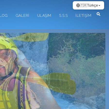
🇹🇷
Türkçe
LOG
GALERİ
ULAŞIM
S.S.S
İLETİŞİM