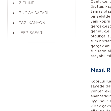
Özellikle,
ZİPLİNE
(botlar, ka
temas olas
BUGGY SAFARİ
bir şekilde
yani köprü
TAZI KANYON
gerçekleşti
genellikle
JEEP SAFARİ
oldukça ıs
tüm botlar
gerçek anl
tur satın a
arayabilirsi
Nasıl R
Köprülü K
sayede dah
verilen ek
anahtarıdı
uygundur. 
kürek çekm
bilgi ve A