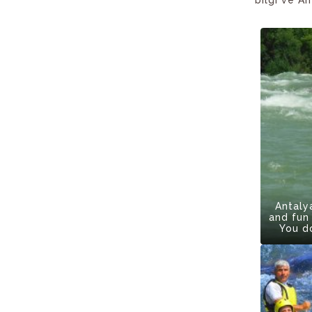
Antaly
and fun 
You d