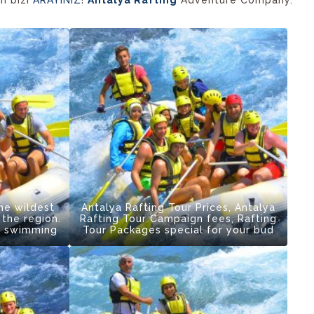
the wildest
Antalya Rafting Tour Prices, Antalya
 the region.
Rafting Tour Campaign fees, Rafting
w swimming
Tour Packages special for your bud