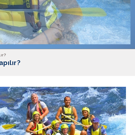
lır?
apılır?