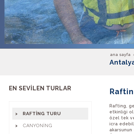
ana sayfa
Antalya
EN SEVİLEN TURLAR
Raftin
Rafting, ge
etkinliği o
RAFTİNG TURU
özel tek ve
icra edebil
CANYONİNG
akarsunun ö