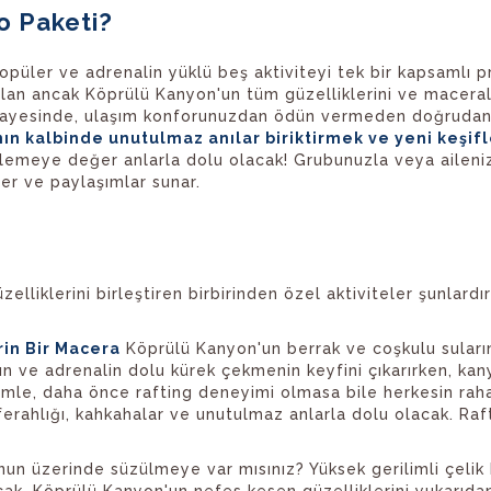
o Paketi?
üler ve adrenalin yüklü beş aktiviteyi tek bir kapsamlı 
lı olan ancak Köprülü Kanyon'un tüm güzelliklerini ve macera
ayesinde, ulaşım konforunuzdan ödün vermeden doğrudan m
ın kalbinde unutulmaz anılar biriktirmek ve yeni keşif
lemeye değer anlarla dolu olacak! Grubunuzla veya ailenizle
er ve paylaşımlar sunar.
liklerini birleştiren birbirinden özel aktiviteler şunlardır
rin Bir Macera
Köprülü Kanyon'un berrak ve coşkulu suları
ın ve adrenalin dolu kürek çekmenin keyfini çıkarırken, ka
imle, daha önce rafting deneyimi olmasa bile herkesin rahat
n ferahlığı, kahkahalar ve unutulmaz anlarla dolu olacak. Ra
un üzerinde süzülmeye var mısınız? Yüksek gerilimli çelik h