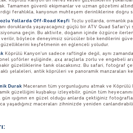
racak. Köprülü Kanyon'un nefes kesen güzelliklerini yukarıda
acak. Tamamen güvenli ekipmanlar ve uzman gözetimi altında
tirdiği ferahlıkla, kanyonun muhteşem derinliklerine doğru s
Tozlu Yollarda Off-Road Keşfi
Tozlu yollarda, ormanlık p
anı doruklarda yaşayacağınız güçlü bir ATV Quad Safari'yi s
eksiyonuna geçin. Bu aktivite, doğanın içinde özgürce iler
i verilir, böylece deneyimsiz sürücüler bile kendilerini gü
 güzelliklerini keşfetmenin en eğlenceli yoludur.
uk
Köprülü Kanyon'un sadece raftingle değil, aynı zamanda
onel şoförler eşliğinde, 4x4 araçlarla zorlu ve engebeli ara
akir güzelliklerine tanık olacaksınız. Bu safari, fotoğraf
aklı şelaleleri, antik köprüleri ve panoramik manzaraları k
mik Durak
Maceranın tüm yorgunluğunu atmak ve Köprülü
k güzelliğini kuşbakışı izleyebilir, günün tüm heyecanını v
a gün ışığının en güzel olduğu anlarda çektiğiniz fotoğrafl
 yaşadığınız maceraları zihninizde yeniden canlandırabili
ı: