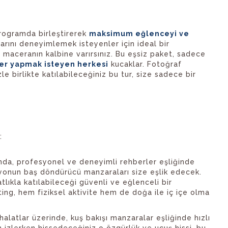
programda birleştirerek
maksimum eğlenceyi ve
larını deneyimlemek isteyenler için ideal bir
aceranın kalbine varırsınız. Bu eşsiz paket, sadece
ler yapmak isteyen herkesi
kucaklar. Fotoğraf
 birlikte katılabileceğiniz bu tur, size sadece bir
:
nda, profesyonel ve deneyimli rehberler eşliğinde
nyonun baş döndürücü manzaraları size eşlik edecek.
lıkla katılabileceği güvenli ve eğlenceli bir
fting, hem fiziksel aktivite hem de doğa ile iç içe olma
alatlar üzerinde, kuş bakışı manzaralar eşliğinde hızlı