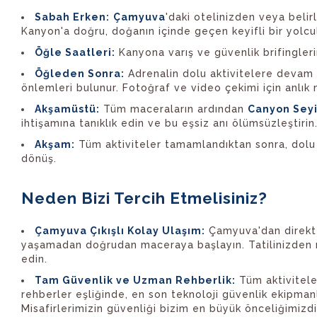
Sabah Erken:
Çamyuva
'daki otelinizden veya beli
Kanyon'a doğru, doğanın içinde geçen keyifli bir yolcul
Öğle Saatleri:
Kanyona varış ve güvenlik brifingleri
Öğleden Sonra:
Adrenalin dolu aktivitelere devam (r
önlemleri bulunur. Fotoğraf ve video çekimi için anlık m
Akşamüstü:
Tüm maceraların ardından
Canyon Seyi
ihtişamına tanıklık edin ve bu eşsiz anı ölümsüzleştirin
Akşam:
Tüm aktiviteler tamamlandıktan sonra, dolu
dönüş.
Neden Bizi Tercih Etmelisiniz?
Çamyuva Çıkışlı Kolay Ulaşım:
Çamyuva'dan direkt 
yaşamadan doğrudan maceraya başlayın. Tatilinizden
edin.
Tam Güvenlik ve Uzman Rehberlik:
Tüm aktivitele
rehberler eşliğinde, en son teknoloji güvenlik ekipmanlar
Misafirlerimizin güvenliği bizim en büyük önceliğimizdi