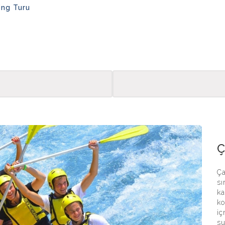
ing Turu
Tazi
Ç
Ça
sı
ka
ko
iç
su