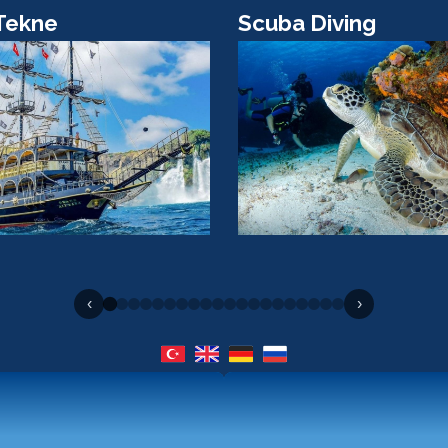
Tekne
Scuba Diving
‹
›