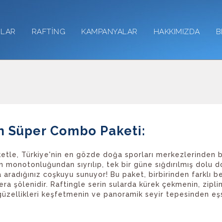
RLAR
RAFTİNG
KAMPANYALAR
HAKKIMIZDA
B
n Süper Combo Paketi:
eketle, Türkiye'nin en gözde doğa sporları merkezlerinden 
n monotonluğundan sıyrılıp, tek bir güne sığdırılmış dolu 
aradığınız coşkuyu sunuyor! Bu paket, birbirinden farklı 
a şölenidir. Raftingle serin sularda kürek çekmenin, zipl
 güzellikleri keşfetmenin ve panoramik seyir tepesinden eş