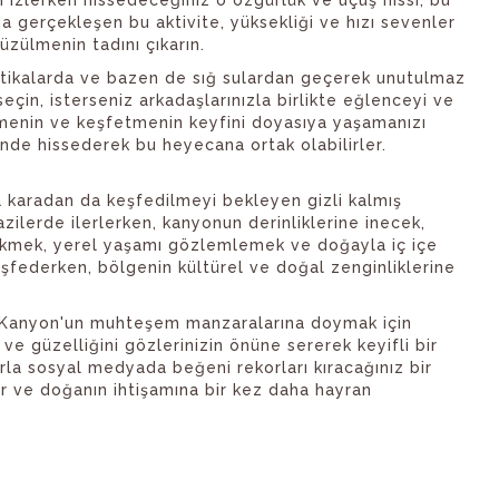
n izlerken hissedeceğiniz o özgürlük ve uçuş hissi, bu
 gerçekleşen bu aktivite, yüksekliği ve hızı sevenler
üzülmenin tadını çıkarın.
atikalarda ve bazen de sığ sulardan geçerek unutulmaz
eçin, isterseniz arkadaşlarınızla birlikte eğlenceyi ve
lemenin ve keşfetmenin keyfini doyasıya yaşamanızı
vende hissederek bu heyecana ortak olabilirler.
 karadan da keşfedilmeyi bekleyen gizli kalmış
zilerde ilerlerken, kanyonun derinliklerine inecek,
 çekmek, yerel yaşamı gözlemlemek ve doğayla iç içe
eşfederken, bölgenin kültürel ve doğal zenginliklerine
 Kanyon'un muhteşem manzaralarına doymak için
e güzelliğini gözlerinizin önüne sererek keyifli bir
arla sosyal medyada beğeni rekorları kıracağınız bir
r ve doğanın ihtişamına bir kez daha hayran