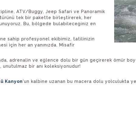
zipline, ATV/Buggy, Jeep Safari ve Panoramik
türünü tek bir pakette birleştirerek, her
unuyoruz. Bu, bölgede bulabileceğiniz en
ine sahip profesyonel ekibimiz, tatilinizin
si için her an yanınızda. Misafir
da, adrenalin ve eğlence dolu bir gün geçirerek ömür boyu
il, unutulmaz bir anı koleksiyonudur!
lü Kanyon
'un kalbine uzanan bu macera dolu yolculukta yeri