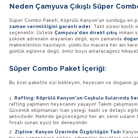
Neden Çamyuva Çıkışlı Süper Comb
Süper Combo Paketi, Köprülü Kanyon'un sunduğu en pop
zaman verimliliğini garanti eder
. Tatil süresi kısıt
seçenektir. Üstelik
Çamyuva'dan direkt çıkış
imkanı s
yüksek adrenalin arayanları değil, aynı zamanda
doğan
makinelerinizi hazırlayın, çünkü bu macera her anı kare
günlük eğlence değil, ömür boyu anlatacağınız hikayel
Süper Combo Paket İçeriği:
Bu özel pakette sizi bekleyen, heyecanı ve doğanın güzel
Rafting: Köprülü Kanyon'un Coşkulu Sularında Se
rafting yapmanın heyecanını yaşayın! Takım çalışmasın
Güvenlik ekipmanları (can yeleği, kask) ve detaylı eğit
aktivitedir. Nehirde geçireceğiniz her an, serin suları
fırsatı sunan eşsiz bir deneyimdir.
Zipline: Kanyon Üzerinde Özgürlüğün Tadı
Kanyon