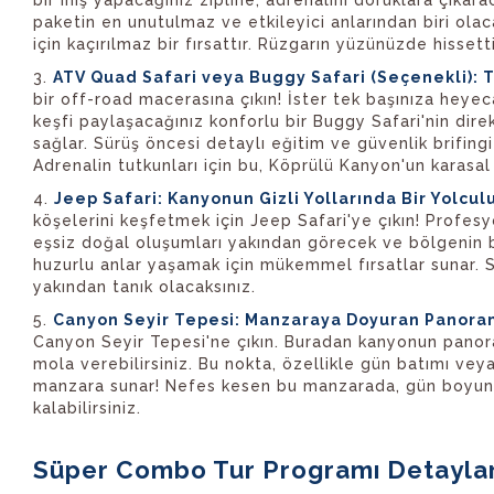
bir iniş yapacağınız zipline, adrenalini doruklara çıka
paketin en unutulmaz ve etkileyici anlarından biri ol
için kaçırılmaz bir fırsattır. Rüzgarın yüzünüzde hisset
ATV Quad Safari veya Buggy Safari (Seçenekli): 
bir off-road macerasına çıkın! İster tek başınıza heyec
keşfi paylaşacağınız konforlu bir Buggy Safari'nin dir
sağlar. Sürüş öncesi detaylı eğitim ve güvenlik brifing
Adrenalin tutkunları için bu, Köprülü Kanyon'un karasal
Jeep Safari: Kanyonun Gizli Yollarında Bir Yolcul
köşelerini keşfetmek için Jeep Safari'ye çıkın! Profesy
eşsiz doğal oluşumları yakından görecek ve bölgenin b
huzurlu anlar yaşamak için mükemmel fırsatlar sunar. S
yakından tanık olacaksınız.
Canyon Seyir Tepesi: Manzaraya Doyuran Panora
Canyon Seyir Tepesi'ne çıkın. Buradan kanyonun panorami
mola verebilirsiniz. Bu nokta, özellikle gün batımı vey
manzara sunar! Nefes kesen bu manzarada, gün boyunca
kalabilirsiniz.
Süper Combo Tur Programı Detaylar