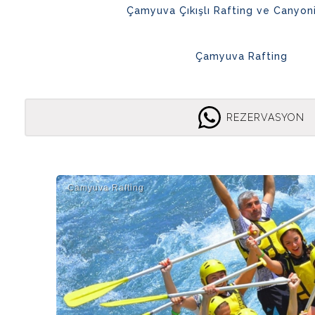
Çamyuva Çıkışlı Rafting ve Canyon
Çamyuva Rafting
REZERVASYON
Camyuva Rafti̇ng