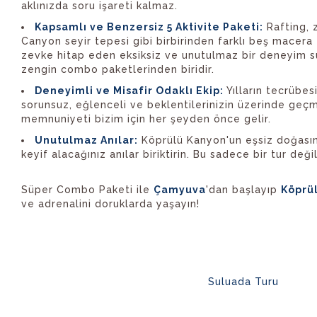
aklınızda soru işareti kalmaz.
Kapsamlı ve Benzersiz 5 Aktivite Paketi:
Rafting, 
Canyon seyir tepesi gibi birbirinden farklı beş macera 
zevke hitap eden eksiksiz ve unutulmaz bir deneyim s
zengin combo paketlerinden biridir.
Deneyimli ve Misafir Odaklı Ekip:
Yılların tecrübes
sorunsuz, eğlenceli ve beklentilerinizin üzerinde geçme
memnuniyeti bizim için her şeyden önce gelir.
Unutulmaz Anılar:
Köprülü Kanyon'un eşsiz doğasın
keyif alacağınız anılar biriktirin. Bu sadece bir tur değ
Süper Combo Paketi ile
Çamyuva
'dan başlayıp
Köprü
ve adrenalini doruklarda yaşayın!
Suluada Turu