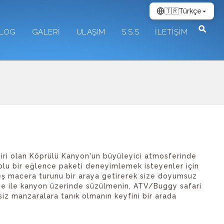
🇹🇷
Türkçe
LOG
GALERİ
ULAŞIM
S.S.S
İLETİŞİM
biri olan Köprülü Kanyon'un büyüleyici atmosferinde
dolu bir eğlence paketi deneyimlemek isteyenler için
beş macera turunu bir araya getirerek size doyumsuz
ine ile kanyon üzerinde süzülmenin, ATV/Buggy safari
siz manzaralara tanık olmanın keyfini bir arada