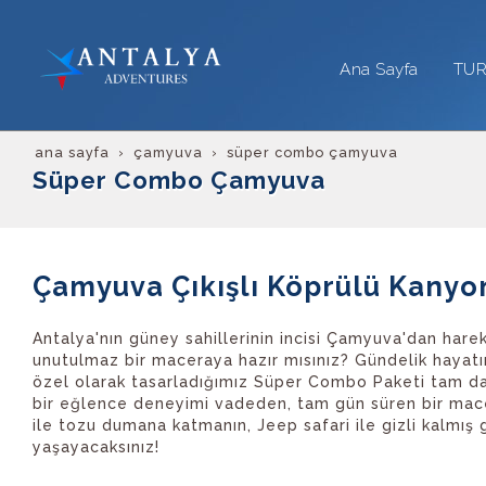
Ana Sayfa
TU
ana sayfa
çamyuva
süper combo çamyuva
Süper Combo Çamyuva
Çamyuva Çıkışlı Köprülü Kanyo
Antalya'nın güney sahillerinin incisi Çamyuva'dan har
unutulmaz bir maceraya hazır mısınız? Gündelik hayatı
özel olarak tasarladığımız Süper Combo Paketi tam da 
bir eğlence deneyimi vadeden, tam gün süren bir macer
ile tozu dumana katmanın, Jeep safari ile gizli kalmış
yaşayacaksınız!