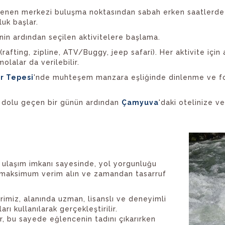
rlenen merkezi buluşma noktasından sabah erken saatlerde k
uk başlar.
nin ardından seçilen aktivitelere başlama.
afting, zipline, ATV/Buggy, jeep safari). Her aktivite için 
olalar da verilebilir.
r Tepesi
'nde muhteşem manzara eşliğinde dinlenme ve fo
.
 dolu geçen bir günün ardından
Çamyuva
'daki otelinize v
ulaşım imkanı sayesinde, yol yorgunluğu
 maksimum verim alın ve zamandan tasarruf
rimiz, alanında uzman, lisanslı ve deneyimli
ı kullanılarak gerçekleştirilir.
r, bu sayede eğlencenin tadını çıkarırken