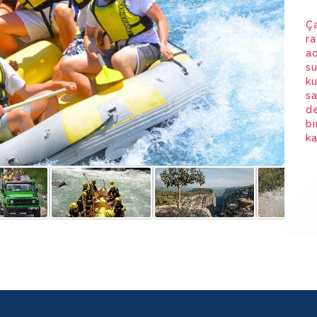
Ç
ra
ad
su
ku
sa
d
bi
ka