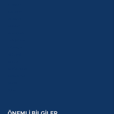
KUNDU
KADRİYE
ALANYA
KEMER
ADRASAN
TEKİROVA
GÖYNÜK
BELDİBİ
BELEK
BOĞAZKENT
MANAVGAT
SERİK
SİDE
ÖNEMLİ BİLGİLER