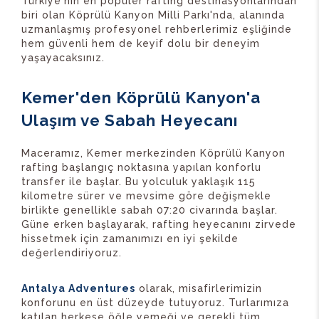
Türkiye'nin en popüler rafting destinasyonlarından
biri olan Köprülü Kanyon Milli Parkı'nda, alanında
uzmanlaşmış profesyonel rehberlerimiz eşliğinde
hem güvenli hem de keyif dolu bir deneyim
yaşayacaksınız.
Kemer'den Köprülü Kanyon'a
Ulaşım ve Sabah Heyecanı
Maceramız, Kemer merkezinden Köprülü Kanyon
rafting başlangıç noktasına yapılan konforlu
transfer ile başlar. Bu yolculuk yaklaşık 115
kilometre sürer ve mevsime göre değişmekle
birlikte genellikle sabah 07:20 civarında başlar.
Güne erken başlayarak, rafting heyecanını zirvede
hissetmek için zamanımızı en iyi şekilde
değerlendiriyoruz.
Antalya Adventures
olarak, misafirlerimizin
konforunu en üst düzeyde tutuyoruz. Turlarımıza
katılan herkese öğle yemeği ve gerekli tüm