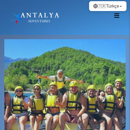
🇹🇷
Türkçe