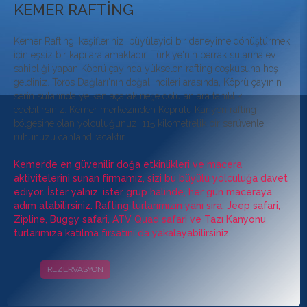
KEMER RAFTİNG
Kemer Rafting, keşiflerinizi büyüleyici bir deneyime dönüştürmek
için eşsiz bir kapı aralamaktadır. Türkiye'nin berrak sularına ev
sahipliği yapan Köprü çayında yükselen rafting coşkusuna hoş
geldiniz. Toros Dağları'nın doğal incileri arasında, Köprü çayının
serin sularında yelken açarak neşe dolu anlara tanıklık
edebilirsiniz. Kemer merkezinden Köprülü Kanyon rafting
bölgesine olan yolculuğunuz, 115 kilometrelik bir serüvenle
ruhunuzu canlandıracaktır.
Kemer’de en güvenilir doğa etkinlikleri ve macera
aktivitelerini sunan firmamız, sizi bu büyülü yolculuğa davet
ediyor. İster yalnız, ister grup halinde, her gün maceraya
adım atabilirsiniz. Rafting turlarımızın yanı sıra, Jeep safari,
Zipline, Buggy safari, ATV Quad safari ve Tazı Kanyonu
turlarımıza katılma fırsatını da yakalayabilirsiniz.
REZERVASYON
KAMPANYALAR