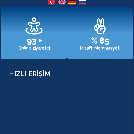
107
+
%
98
Online ziyaretçi
Misafir Memnuniyeti
HIZLI ERİŞİM
TURLAR
COMBO PAKETLER
KAMPANYALAR
BLOG
GALERİ
S.S.S