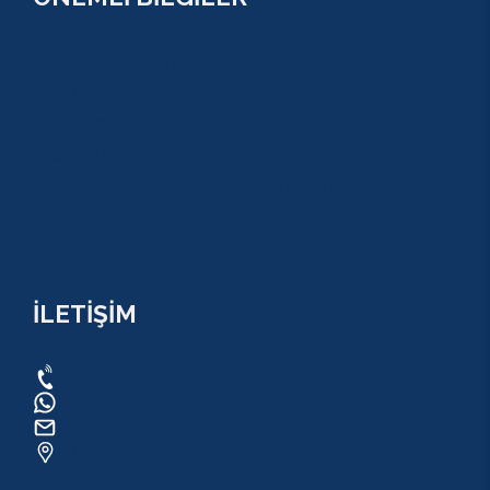
ÇEREZ POLİTİKASI (COOKİES) KVKK
YASAL BİLGİ
KULLANIM SÖZLEŞMESİ
MESAFELİ SATIŞ SÖZLEŞMESİ
TUR SÖZLEŞMESİ/ İPTAL VE İADE POLİTİKASI
İLETİŞİM
0534 820 1169
0534 820 1169
raftingo007@gmail.com
ADRES: Arapsuyu Mah. 07070 Konyaaltı /
ANTALYA