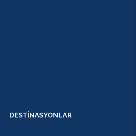
TAZI CANYONU
JEEP SAFARİ
ATV QUAD SAFARİ
BUGGY SAFARİ
SCUBA DİVİNG
SULUADA
ANTALYA TEKNE TURU
GREEN KANYON
PARASAİLİNG
PAMUKKALE TURU
VİP TURLAR
DESTİNASYONLAR
ANTALYA