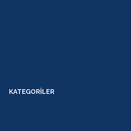
GEZİ TURLARI
MACERA TURLARI
AKTİVİTELER
SU SPORLARI
TARİHİ GEZİLER
ÇOCUK TURLARI
YAZ AKTİVİTELERİ
FİYATLAR
KATEGORİLER
RAFTİNG
CANYONİNG
ZİPLİNE