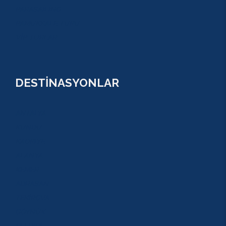
PARASAİLİNG
PAMUKKALE TURU
VİP TURLAR
DESTİNASYONLAR
ANTALYA
KUNDU
KADRİYE
ALANYA
KEMER
ADRASAN
TEKİROVA
GÖYNÜK
BELDİBİ