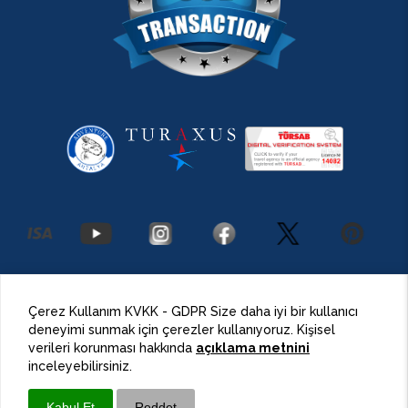
2026 Antalya Adventures
©
Her Hakkı Saklıdır.
Çerez Kullanım KVKK - GDPR Size daha iyi bir kullanıcı
deneyimi sunmak için çerezler kullanıyoruz. Kişisel
BulutPress®
Web Tasarım
verileri korunması hakkında
açıklama metnini
inceleyebilirsiniz.
Kabul Et
Reddet