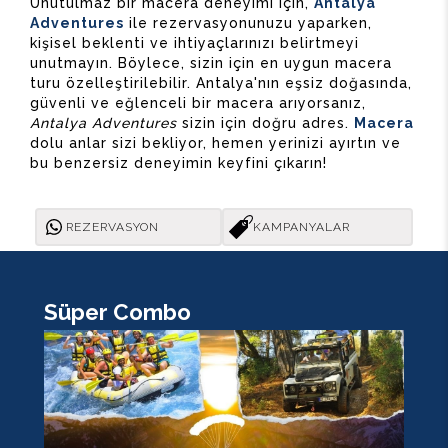
Unutulmaz bir macera deneyimi için,
Antalya
Adventures
ile rezervasyonunuzu yaparken,
kişisel beklenti ve ihtiyaçlarınızı belirtmeyi
unutmayın. Böylece, sizin için en uygun macera
turu özelleştirilebilir. Antalya'nın eşsiz doğasında,
güvenli ve eğlenceli bir macera arıyorsanız,
Antalya Adventures
sizin için doğru adres.
Macera
dolu anlar sizi bekliyor, hemen yerinizi ayırtın ve
bu benzersiz deneyimin keyfini çıkarın!
REZERVASYON
KAMPANYALAR
Süper Combo
K