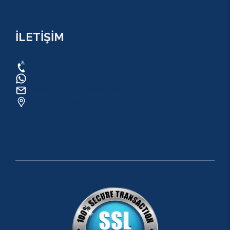
İLETİŞİM
0534 820 1169
0534 820 1169
raftingo007@gmail.com
ADRES: Arapsuyu Mah. 07070 Konyaaltı /
ANTALYA