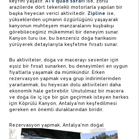
keyfini yaşatır.
ATV quad safari
ise, zorlu
arazilerde dört tekerlekli motorlarla yapılan bir
başka heyecan verici aktivitedir.
Zipline
ise,
yükseklerden uçmanın özgürlüğünü yaşayarak
kanyonun muhteşem manzaralarını kuşbakışı
görebileceğiniz mükemmel bir deneyim sunar.
Kanyon turu ise, bu benzersiz doğa harikasını
yürüyerek detaylarıyla keşfetme fırsatı sunar.
Bu aktiviteler, doğa ve macerayı sevenler için
eşsiz bir fırsat sunarken, bu deneyimleri en uygun
fiyatlarla yaşamak da mümkündür. Erken
rezervasyon yapmak veya grup indirimlerinden
yararlanmak, bu heyecan dolu aktiviteleri daha
ekonomik hale getirebilir. Unutulmaz bir macera
ve doğa ile iç içe bir gün geçirmek isteyen herkes
için Köprülü Kanyon, Antalya'nın keşfedilmesi
gereken en önemli duraklarından biridir.
Rezervasyon yapmak,
Antalya'nın doğal