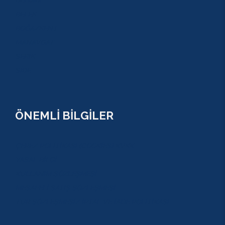
BELEK
BOĞAZKENT
MANAVGAT
SERİK
SİDE
ÖNEMLİ BİLGİLER
ÇEREZ POLİTİKASI (COOKİES) KVKK
YASAL BİLGİ
KULLANIM SÖZLEŞMESİ
MESAFELİ SATIŞ SÖZLEŞMESİ
TUR SÖZLEŞMESİ/ İPTAL VE İADE POLİTİKASI