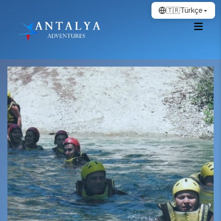
🇹🇷
Türkçe