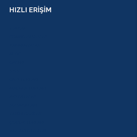
HIZLI ERİŞİM
TURLAR
COMBO PAKETLER
KAMPANYALAR
BLOG
GALERİ
S.S.S
GEZİ TURLARI
MACERA TURLARI
AKTİVİTELER
SU SPORLARI
TARİHİ GEZİLER
ÇOCUK TURLARI
YAZ AKTİVİTELERİ