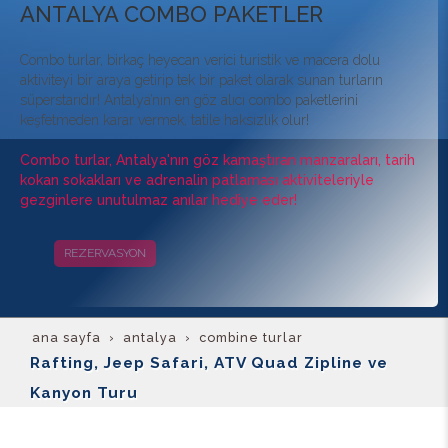
ANTALYA COMBO PAKETLER
Combo turlar, birkaç heyecan verici turistik ve macera dolu
aktiviteyi bir araya getirip tek bir paket olarak sunan turların
süperstarıdır! Antalya’nın en göz alıcı combo paketlerini
keşfetmeden karar vermek, tatile haksızlık olur!
Combo turlar, Antalya'nın göz kamaştıran manzaraları, tarih
kokan sokakları ve adrenalin patlaması aktiviteleriyle
gezginlere unutulmaz anılar hediye eder!
REZERVASYON
KAMPANYALAR
ana sayfa
antalya
combine turlar
Rafting, Jeep Safari, ATV Quad Zipline ve
Kanyon Turu