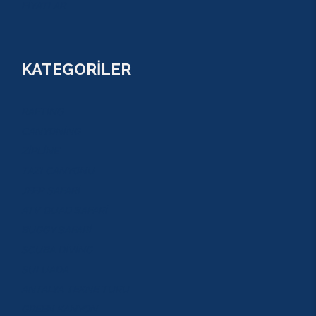
FİYATLAR
KATEGORİLER
RAFTİNG
CANYONİNG
ZİPLİNE
TAZI CANYONU
JEEP SAFARİ
ATV QUAD SAFARİ
BUGGY SAFARİ
SCUBA DİVİNG
SULUADA
ANTALYA TEKNE TURU
GREEN KANYON