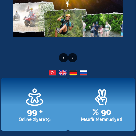
‹
›
107
+
%
98
Online ziyaretçi
Misafir Memnuniyeti