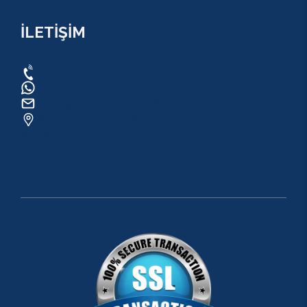
İLETİŞİM
0534 820 1169
0534 820 1169
raftingo007@gmail.com
ADRES: Arapsuyu Mah. 07070 Konyaaltı /
ANTALYA