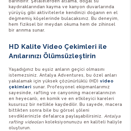
barındırır. Şelalelerden atlama, doğal su
kaydıraklarından kayma ve kanyon duvarlarında
yürüyüş gibi aktivitelerle kendinizi doğanın en el
değmemiş köşelerinde bulacaksınız. Bu deneyim,
hem fiziksel bir meydan okuma hem de zihinsel
bir arınma sunar.
HD Kalite Video Çekimleri ile
Anılarınızı Ölümsüzleştirin
Yaşadığınız bu eşsiz anların geçici olmasını
istemezsiniz. Antalya Adventures, bu özel anları
yakalamak için yüksek çözünürlüklü (HD)
video
çekimleri
sunar. Profesyonel ekipmanlarımız
sayesinde, rafting ve canyoning maceralarınızın
en heyecanlı, en komik ve en etkileyici kareleri
kusursuz bir netlikle kaydedilir. Bu sayede, macera
bittikten sonra bile bu görsel şöleni
sevdiklerinizle defalarca paylaşabilirsiniz.
Antalya
rafting videoları
koleksiyonunuzu en kaliteli haliyle
oluşturun.