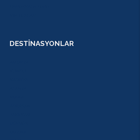
PAMUKKALE TURU
VİP TURLAR
DESTİNASYONLAR
ANTALYA
KUNDU
KADRİYE
ALANYA
KEMER
ADRASAN
TEKİROVA
GÖYNÜK
BELDİBİ