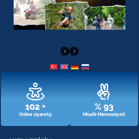
‹
›
107
+
%
98
Online ziyaretçi
Misafir Memnuniyeti