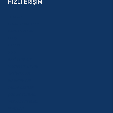
HIZLI ERİŞİM
TURLAR
COMBO PAKETLER
KAMPANYALAR
BLOG
GALERİ
S.S.S
GEZİ TURLARI
MACERA TURLARI
AKTİVİTELER
SU SPORLARI
TARİHİ GEZİLER
ÇOCUK TURLARI
YAZ AKTİVİTELERİ
FİYATLAR