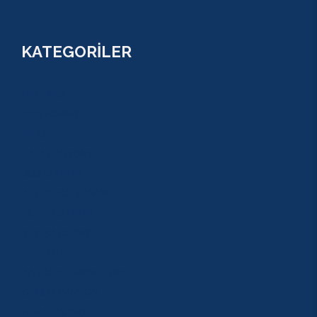
KATEGORİLER
RAFTİNG
CANYONİNG
ZİPLİNE
TAZI CANYONU
JEEP SAFARİ
ATV QUAD SAFARİ
BUGGY SAFARİ
SCUBA DİVİNG
SULUADA
ANTALYA TEKNE TURU
GREEN KANYON
PARASAİLİNG