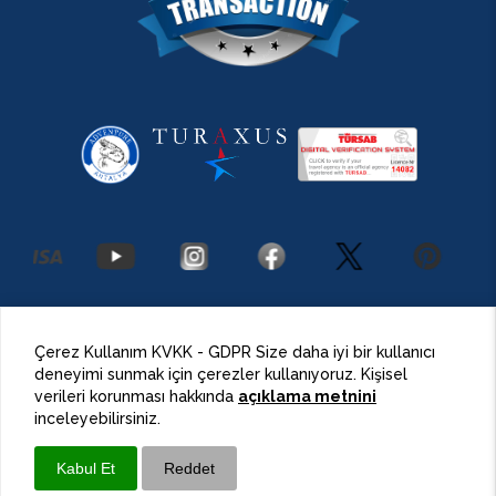
2026 Antalya Adventures
©
Her Hakkı Saklıdır.
Çerez Kullanım KVKK - GDPR Size daha iyi bir kullanıcı
deneyimi sunmak için çerezler kullanıyoruz. Kişisel
BulutPress®
Web Tasarım
verileri korunması hakkında
açıklama metnini
inceleyebilirsiniz.
Kabul Et
Reddet