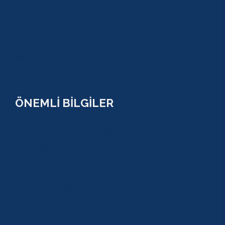
BELEK
BOĞAZKENT
MANAVGAT
SERİK
SİDE
ÖNEMLİ BİLGİLER
ÇEREZ POLİTİKASI (COOKİES) KVKK
YASAL BİLGİ
KULLANIM SÖZLEŞMESİ
MESAFELİ SATIŞ SÖZLEŞMESİ
TUR SÖZLEŞMESİ/ İPTAL VE İADE POLİTİKASI