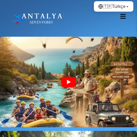
🇹🇷
Türkçe