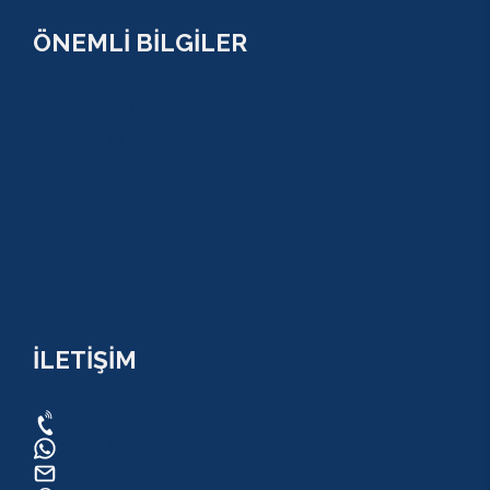
ÖNEMLİ BİLGİLER
ÇEREZ POLİTİKASI (COOKİES) KVKK
YASAL BİLGİ
KULLANIM SÖZLEŞMESİ
MESAFELİ SATIŞ SÖZLEŞMESİ
TUR SÖZLEŞMESİ/ İPTAL VE İADE POLİTİKASI
İLETİŞİM
0534 820 1169
0534 820 1169
raftingo007@gmail.com