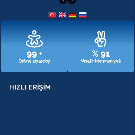
107
+
%
98
Online ziyaretçi
Misafir Memnuniyeti
HIZLI ERİŞİM
TURLAR
COMBO PAKETLER
KAMPANYALAR
BLOG