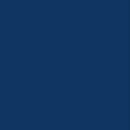
ANTALYA
KUNDU
KADRİYE
ALANYA
KEMER
ADRASAN
TEKİROVA
GÖYNÜK
BELDİBİ
BELEK
BOĞAZKENT
MANAVGAT
SERİK
SİDE