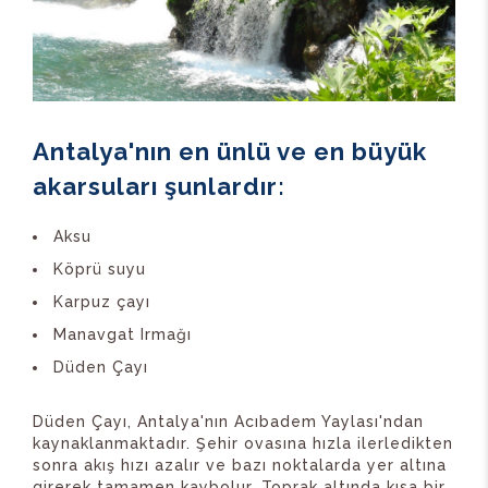
Antalya'nın en ünlü ve en büyük
akarsuları şunlardır:
Aksu
Köprü suyu
Karpuz çayı
Manavgat Irmağı
Düden Çayı
Düden Çayı, Antalya'nın Acıbadem Yaylası'ndan
kaynaklanmaktadır. Şehir ovasına hızla ilerledikten
sonra akış hızı azalır ve bazı noktalarda yer altına
girerek tamamen kaybolur. Toprak altında kısa bir