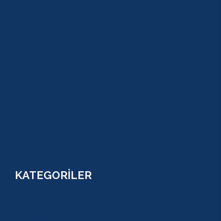
GALERİ
S.S.S
GEZİ TURLARI
MACERA TURLARI
AKTİVİTELER
SU SPORLARI
TARİHİ GEZİLER
ÇOCUK TURLARI
YAZ AKTİVİTELERİ
FİYATLAR
KATEGORİLER
RAFTİNG
CANYONİNG