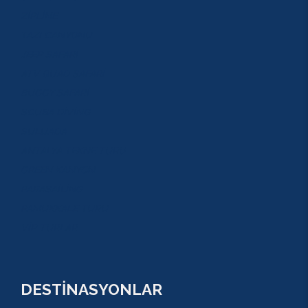
ZİPLİNE
TAZI CANYONU
JEEP SAFARİ
ATV QUAD SAFARİ
BUGGY SAFARİ
SCUBA DİVİNG
SULUADA
ANTALYA TEKNE TURU
GREEN KANYON
PARASAİLİNG
PAMUKKALE TURU
VİP TURLAR
DESTİNASYONLAR