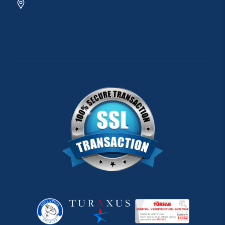
ADRES: Arapsuyu Mah. 07070 Konyaaltı /
ANTALYA