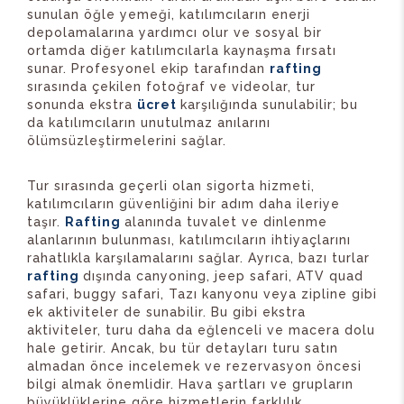
sunulan öğle yemeği, katılımcıların enerji
depolamalarına yardımcı olur ve sosyal bir
ortamda diğer katılımcılarla kaynaşma fırsatı
sunar. Profesyonel ekip tarafından
rafting
sırasında çekilen fotoğraf ve videolar, tur
sonunda ekstra
ücret
karşılığında sunulabilir; bu
da katılımcıların unutulmaz anılarını
ölümsüzleştirmelerini sağlar.
Tur sırasında geçerli olan sigorta hizmeti,
katılımcıların güvenliğini bir adım daha ileriye
taşır.
Rafting
alanında tuvalet ve dinlenme
alanlarının bulunması, katılımcıların ihtiyaçlarını
rahatlıkla karşılamalarını sağlar. Ayrıca, bazı turlar
rafting
dışında canyoning, jeep safari, ATV quad
safari, buggy safari, Tazı kanyonu veya zipline gibi
ek aktiviteler de sunabilir. Bu gibi ekstra
aktiviteler, turu daha da eğlenceli ve macera dolu
hale getirir. Ancak, bu tür detayları turu satın
almadan önce incelemek ve rezervasyon öncesi
bilgi almak önemlidir. Hava şartları ve grupların
büyüklüklerine göre hizmetlerin farklılık