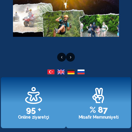
‹
›
107
+
%
98
Online ziyaretçi
Misafir Memnuniyeti