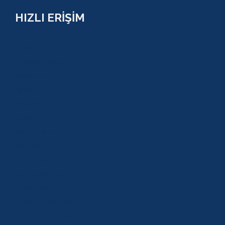
HIZLI ERİŞİM
TURLAR
COMBO PAKETLER
KAMPANYALAR
BLOG
GALERİ
S.S.S
GEZİ TURLARI
MACERA TURLARI
AKTİVİTELER
SU SPORLARI
TARİHİ GEZİLER
ÇOCUK TURLARI
YAZ AKTİVİTELERİ