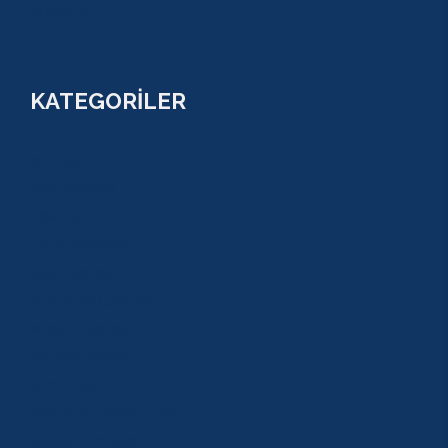
FİYATLAR
KATEGORİLER
RAFTİNG
CANYONİNG
ZİPLİNE
TAZI CANYONU
JEEP SAFARİ
ATV QUAD SAFARİ
BUGGY SAFARİ
SCUBA DİVİNG
SULUADA
ANTALYA TEKNE TURU
GREEN KANYON