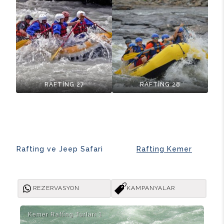
RAFTİNG 27
RAFTİNG 28
Rafting ve Jeep Safari
Rafting Kemer
REZERVASYON
KAMPANYALAR
Kemer Rafti̇ng Turlari 1
Taz