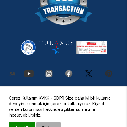
2026 Antalya Adventures
©
Her Hakkı Saklıdır.
Çerez Kullanım KVKK - GDPR Size daha iyi bir kullanıcı
deneyimi sunmak için çerezler kullanıyoruz. Kişisel
BulutPress®
Web Tasarım
verileri korunması hakkında
açıklama metnini
inceleyebilirsiniz.