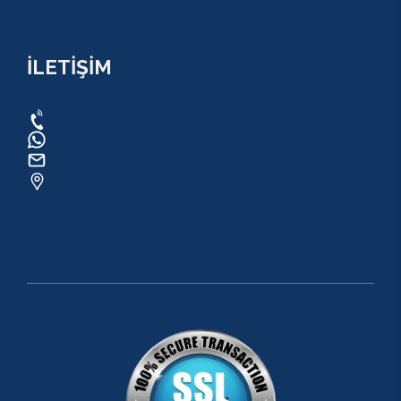
İLETİŞİM
0534 820 1169
0534 820 1169
raftingo007@gmail.com
ADRES: Arapsuyu Mah. 07070 Konyaaltı /
ANTALYA