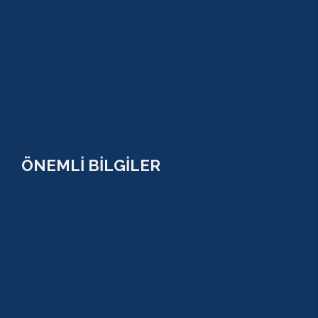
BELDİBİ
BELEK
BOĞAZKENT
MANAVGAT
SERİK
SİDE
ÖNEMLİ BİLGİLER
ÇEREZ POLİTİKASI (COOKİES) KVKK
YASAL BİLGİ
KULLANIM SÖZLEŞMESİ
MESAFELİ SATIŞ SÖZLEŞMESİ
TUR SÖZLEŞMESİ/ İPTAL VE İADE POLİTİKASI