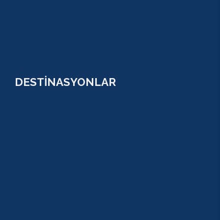
PARASAİLİNG
PAMUKKALE TURU
VİP TURLAR
DESTİNASYONLAR
ANTALYA
KUNDU
KADRİYE
ALANYA
KEMER
ADRASAN
TEKİROVA
GÖYNÜK