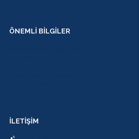
SİDE
ÖNEMLİ BİLGİLER
ÇEREZ POLİTİKASI (COOKİES) KVKK
YASAL BİLGİ
KULLANIM SÖZLEŞMESİ
MESAFELİ SATIŞ SÖZLEŞMESİ
TUR SÖZLEŞMESİ/ İPTAL VE İADE POLİTİKASI
İLETİŞİM
0534 820 1169