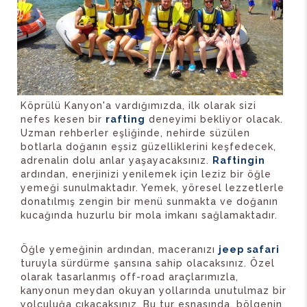
Köprülü Kanyon'a vardığımızda, ilk olarak sizi
nefes kesen bir
rafting
deneyimi bekliyor olacak.
Uzman rehberler eşliğinde, nehirde süzülen
botlarla doğanın eşsiz güzelliklerini keşfedecek,
adrenalin dolu anlar yaşayacaksınız.
Raftingin
ardından, enerjinizi yenilemek için leziz bir öğle
yemeği sunulmaktadır. Yemek, yöresel lezzetlerle
donatılmış zengin bir menü sunmakta ve doğanın
kucağında huzurlu bir mola imkanı sağlamaktadır.
Öğle yemeğinin ardından, maceranızı
jeep safari
turuyla sürdürme şansına sahip olacaksınız. Özel
olarak tasarlanmış off-road araçlarımızla,
kanyonun meydan okuyan yollarında unutulmaz bir
yolculuğa çıkacaksınız. Bu tur esnasında, bölgenin