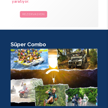
yaratıyor.
REZERVASYON
KAMPANYALAR
Süper Combo
K