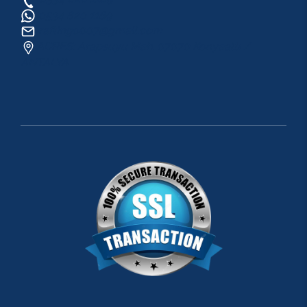
0534 820 1169
raftingo007@gmail.com
ADRES: Arapsuyu Mah. 07070 Konyaaltı /
ANTALYA