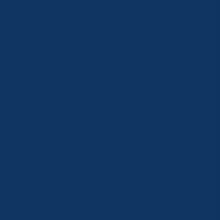
RAFTİNG
CANYONİNG
ZİPLİNE
TAZI CANYONU
JEEP SAFARİ
ATV QUAD SAFARİ
BUGGY SAFARİ
SCUBA DİVİNG
SULUADA
ANTALYA TEKNE TURU
GREEN KANYON
PARASAİLİNG
PAMUKKALE TURU
VİP TURLAR