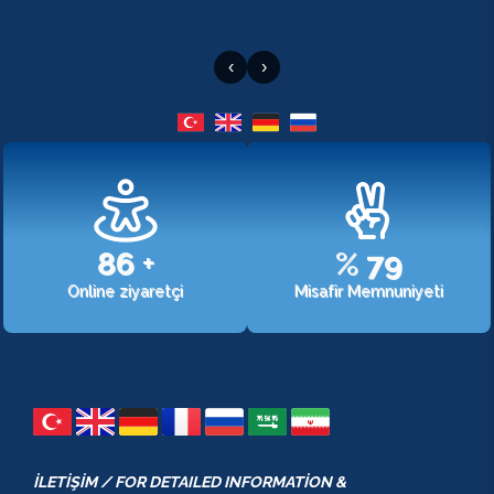
‹
›
107
+
%
98
Online ziyaretçi
Misafir Memnuniyeti
İLETİŞİM / FOR DETAILED INFORMATİON &