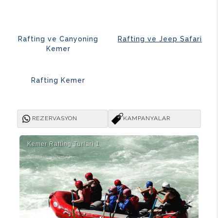
Rafting ve Canyoning
Rafting ve Jeep Safari
Kemer
Rafting Kemer
REZERVASYON
KAMPANYALAR
Kemer Rafti̇ng Turlari 1
Taz