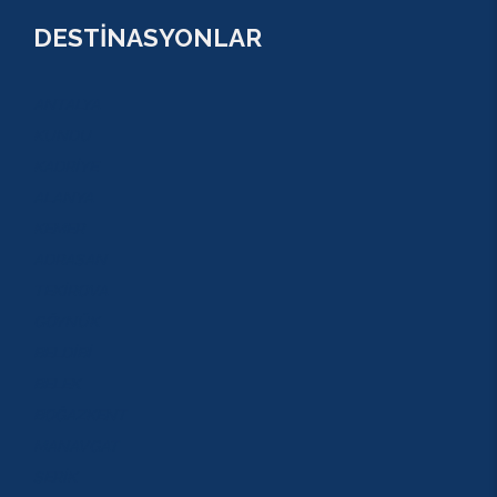
DESTİNASYONLAR
ANTALYA
KUNDU
KADRİYE
ALANYA
KEMER
ADRASAN
TEKİROVA
GÖYNÜK
BELDİBİ
BELEK
BOĞAZKENT
MANAVGAT
SERİK