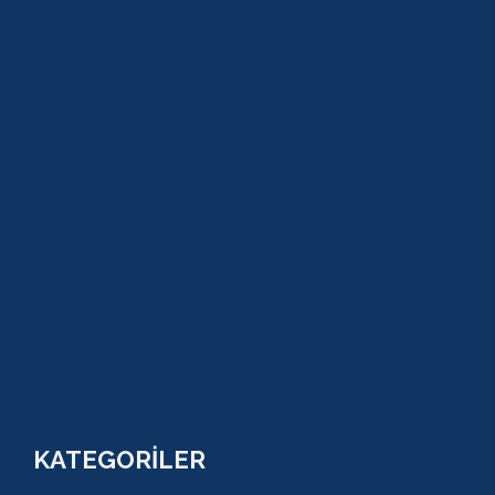
KAMPANYALAR
BLOG
GALERİ
S.S.S
GEZİ TURLARI
MACERA TURLARI
AKTİVİTELER
SU SPORLARI
TARİHİ GEZİLER
ÇOCUK TURLARI
YAZ AKTİVİTELERİ
FİYATLAR
KATEGORİLER