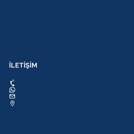
YASAL BİLGİ
KULLANIM SÖZLEŞMESİ
MESAFELİ SATIŞ SÖZLEŞMESİ
TUR SÖZLEŞMESİ/ İPTAL VE İADE POLİTİKASI
İLETİŞİM
0534 820 1169
0534 820 1169
raftingo007@gmail.com
ADRES: Arapsuyu Mah. 07070 Konyaaltı /
ANTALYA