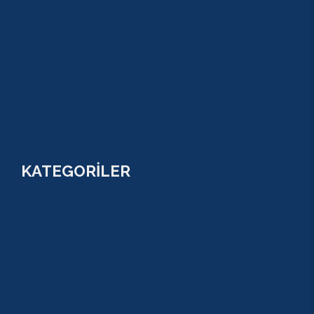
AKTİVİTELER
SU SPORLARI
TARİHİ GEZİLER
ÇOCUK TURLARI
YAZ AKTİVİTELERİ
FİYATLAR
KATEGORİLER
RAFTİNG
CANYONİNG
ZİPLİNE
TAZI CANYONU
JEEP SAFARİ
ATV QUAD SAFARİ