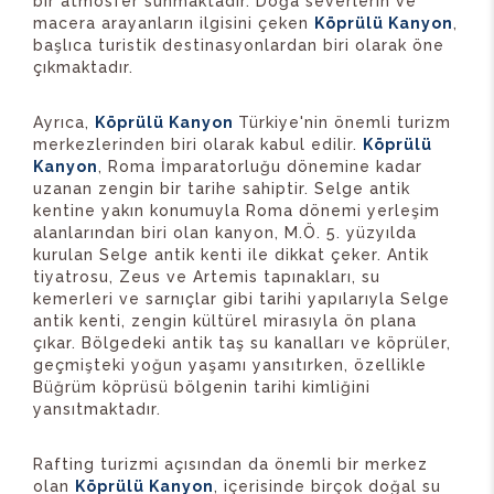
bir atmosfer sunmaktadır. Doğa severlerin ve
macera arayanların ilgisini çeken
Köprülü Kanyon
,
başlıca turistik destinasyonlardan biri olarak öne
çıkmaktadır.
Ayrıca,
Köprülü Kanyon
Türkiye'nin önemli turizm
merkezlerinden biri olarak kabul edilir.
Köprülü
Kanyon
, Roma İmparatorluğu dönemine kadar
uzanan zengin bir tarihe sahiptir. Selge antik
kentine yakın konumuyla Roma dönemi yerleşim
alanlarından biri olan kanyon, M.Ö. 5. yüzyılda
kurulan Selge antik kenti ile dikkat çeker. Antik
tiyatrosu, Zeus ve Artemis tapınakları, su
kemerleri ve sarnıçlar gibi tarihi yapılarıyla Selge
antik kenti, zengin kültürel mirasıyla ön plana
çıkar. Bölgedeki antik taş su kanalları ve köprüler,
geçmişteki yoğun yaşamı yansıtırken, özellikle
Büğrüm köprüsü bölgenin tarihi kimliğini
yansıtmaktadır.
Rafting turizmi açısından da önemli bir merkez
olan
Köprülü Kanyon
, içerisinde birçok doğal su