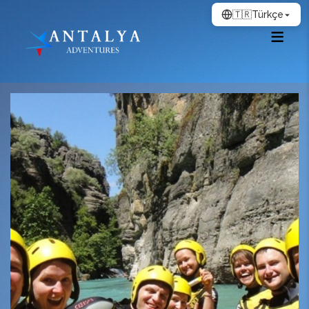
🇹🇷
Türkçe