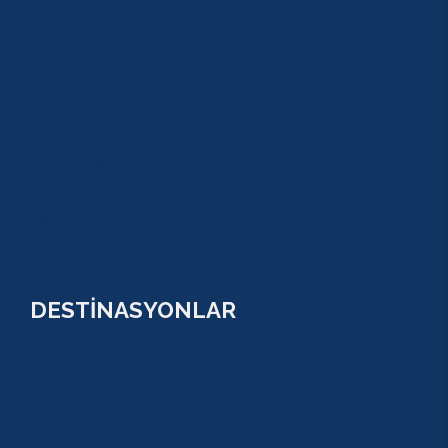
BUGGY SAFARİ
SCUBA DİVİNG
SULUADA
ANTALYA TEKNE TURU
GREEN KANYON
PARASAİLİNG
PAMUKKALE TURU
VİP TURLAR
DESTİNASYONLAR
ANTALYA
KUNDU
KADRİYE