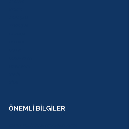
ALANYA
KEMER
ADRASAN
TEKİROVA
GÖYNÜK
BELDİBİ
BELEK
BOĞAZKENT
MANAVGAT
SERİK
SİDE
ÖNEMLİ BİLGİLER
ÇEREZ POLİTİKASI (COOKİES) KVKK