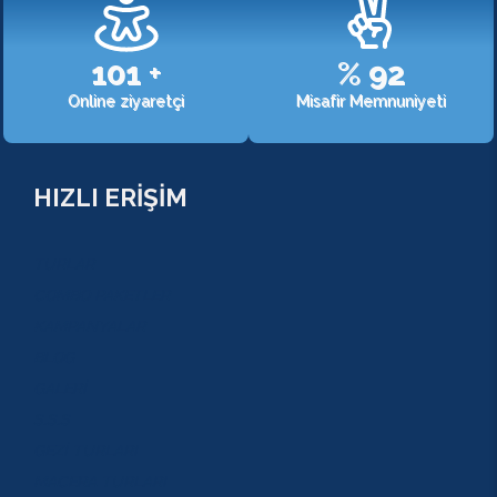
107
+
%
98
Online ziyaretçi
Misafir Memnuniyeti
HIZLI ERİŞİM
TURLAR
COMBO PAKETLER
KAMPANYALAR
BLOG
GALERİ
S.S.S
GEZİ TURLARI
MACERA TURLARI