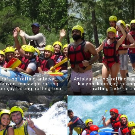
 rafting, rafting antalya,
Antalya rafting, rafting tu
kanyon, manavgat rafting
kanyon, köprüçay rafting
öprüçay rafting, rafting tour
rafting, side rafti