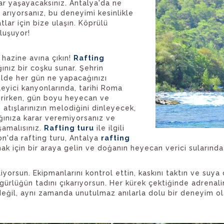
lar yaşayacaksınız. Antalya'da ne
 arıyorsanız, bu deneyimi kesinlikle
yatlar için bize ulaşın. Köprülü
luşuyor!
 hazine avına çıkın!
Rafting
nız bir coşku sunar. Şehrin
ilde her gün ne yapacağınızı
yici kanyonlarında, tarihi Roma
irirken, gün boyu heyecan ve
 atışlarınızın melodiğini dinleyecek,
ğınıza karar veremiyorsanız ve
şamalısınız.
Rafting turu
ile ilgili
on'da rafting turu, Antalya
rafting
ak için bir araya gelin ve doğanın heyecan verici sularında
iyorsun. Ekipmanlarını kontrol ettin, kaskını taktın ve suya 
rlüğün tadını çıkarıyorsun. Her kürek çektiğinde adrenalini
eğil, aynı zamanda unutulmaz anılarla dolu bir deneyim 