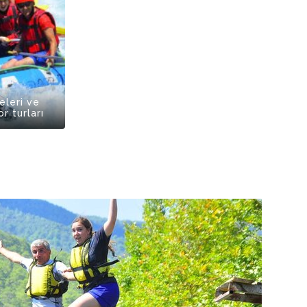
eleri ve
r turları