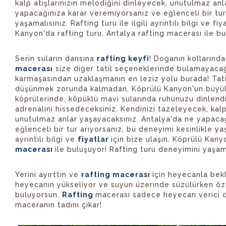
kalp atışlarınızın melodiğini dinleyecek, unutulmaz an
yapacağınıza karar veremiyorsanız ve eğlenceli bir tur
yaşamalısınız. Rafting turu ile ilgili ayrıntılı bilgi ve fi
Kanyon'da rafting turu, Antalya rafting macerası ile bu
Serin suların dansına
rafting keyfi
! Doğanın kollarında
macerası
size diğer tatil seçeneklerinde bulamayacağı
karmaşasından uzaklaşmanın en leziz yolu burada! Tat
düşünmek zorunda kalmadan, Köprülü Kanyon'un büyüle
köprülerinde, köpüklü mavi sularında ruhunuzu dinlend
adrenalini hissedeceksiniz. Kendinizi tazeleyecek, kalp
unutulmaz anlar yaşayacaksınız. Antalya'da ne yapaca
eğlenceli bir tur arıyorsanız, bu deneyimi kesinlikle ya
ayrıntılı bilgi ve
fiyatlar
için bize ulaşın. Köprülü Kany
macerası
ile buluşuyor! Rafting turu deneyimini yaşam
Yerini ayırttın ve
rafting macerası
için heyecanla bekl
heyecanın yükseliyor ve suyun üzerinde süzülürken özgü
buluyorsun.
Rafting
macerası sadece heyecan verici d
maceranın tadını çıkar!