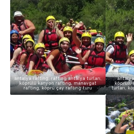
antalya rafting, rafting antalya turları,
antalya
köprülü kanyon rafting, manavgat
köprülü 
rafting, köprü çay rafting turu
turları, k