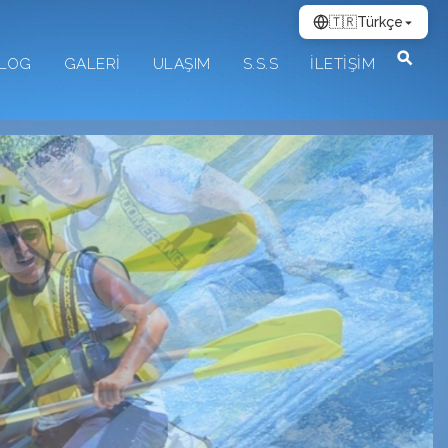
🇹🇷
Türkçe
LOG
GALERİ
ULAŞIM
S.S.S
İLETİŞİM