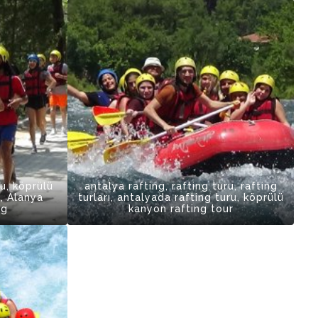
ru, köprülü
antalya rafting, rafting turu, rafting
, Alanya
turları, antalyada rafting turu, köprülü
ng
kanyon rafting tour