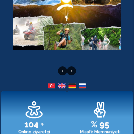
‹
›
107
+
%
98
Online ziyaretçi
Misafir Memnuniyeti