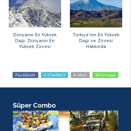
Dünyanın En Yüksek
Türkiye'nin En Yüksek
Dağı, Dünyanın En
Dağı ve Zirvesi
Yüksek Zirvesi
Hakkında
Facebook
X (Twitter)
E-Mail
Whatsapp
Süper Combo
K