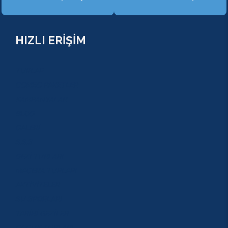
HIZLI ERİŞİM
TURLAR
COMBO PAKETLER
KAMPANYALAR
BLOG
GALERİ
S.S.S
GEZİ TURLARI
MACERA TURLARI
AKTİVİTELER
SU SPORLARI
TARİHİ GEZİLER
ÇOCUK TURLARI