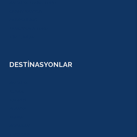
ANTALYA TEKNE TURU
GREEN KANYON
PARASAİLİNG
PAMUKKALE TURU
VİP TURLAR
DESTİNASYONLAR
ANTALYA
KUNDU
KADRİYE
ALANYA
KEMER
ADRASAN
TEKİROVA