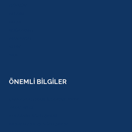
GÖYNÜK
BELDİBİ
BELEK
BOĞAZKENT
MANAVGAT
SERİK
SİDE
ÖNEMLİ BİLGİLER
ÇEREZ POLİTİKASI (COOKİES) KVKK
YASAL BİLGİ
KULLANIM SÖZLEŞMESİ
MESAFELİ SATIŞ SÖZLEŞMESİ