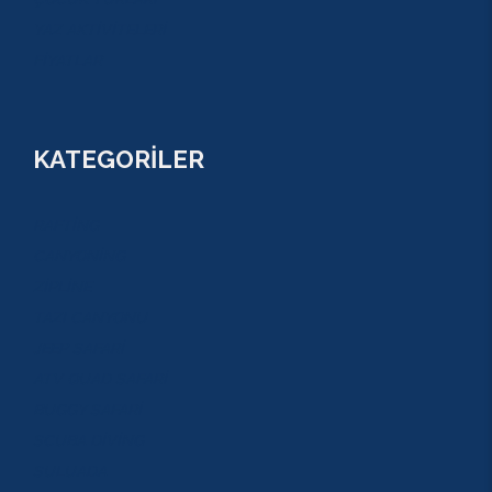
YAZ AKTİVİTELERİ
FİYATLAR
KATEGORİLER
RAFTİNG
CANYONİNG
ZİPLİNE
TAZI CANYONU
JEEP SAFARİ
ATV QUAD SAFARİ
BUGGY SAFARİ
SCUBA DİVİNG
SULUADA