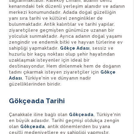
sağlanmaktadır. Kaleköy Limanı, adanın deniz
kenarındaki tek düzenli yerleşim alanıdır ve adanın
merkezi konumundadır. Adada doğal güzelliğin
yanı sıra tarihi ve kültürel zenginlikler de
bulunmaktadır. Antik kalıntılar ve tarihi yapılar,
ziyaretçilere geçmişten günümüze uzanan bir
yolculuk sunmaktadır. Ayrıca adanın doğal yaşamı
zengindir ve endemik bitki ve hayvan türlerine ev
sahipliği yapmaktadır.
Gökçe Adası
, sessiz ve
huzurlu bir kaçış noktası olup şehir hayatından
uzaklaşmak isteyenler için ideal bir
destinasyondur. Hem dinlenmek hem de doğanın
tadını çıkarmak isteyen ziyaretçiler için
Gökçe
Adası
, Türkiye'nin ve dünyanın nadir
güzelliklerinden biridir.
Gökçeada Tarihi
Çanakkale iline bağlı olan
Gökçeada
, Türkiye'nin
en büyük adasıdır. Tarihi geçmişi oldukça zengin
olan
Gökçeada
, antik dönemlerden bu yana
çeşitli medeniyetlere ev sahipliği yapmıştır.