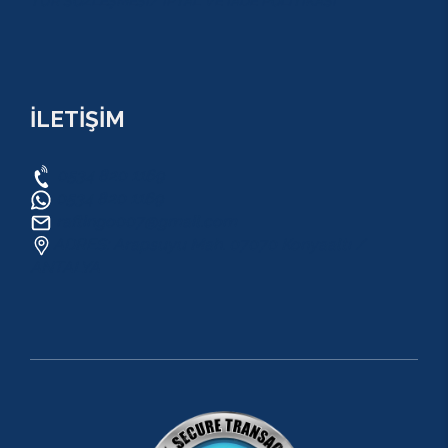
TUR SÖZLEŞMESİ/ İPTAL VE İADE POLİTİKASI
İLETİŞİM
0534 820 1169
0534 820 1169
raftingo007@gmail.com
ADRES: Arapsuyu Mah. 07070 Konyaaltı /
ANTALYA