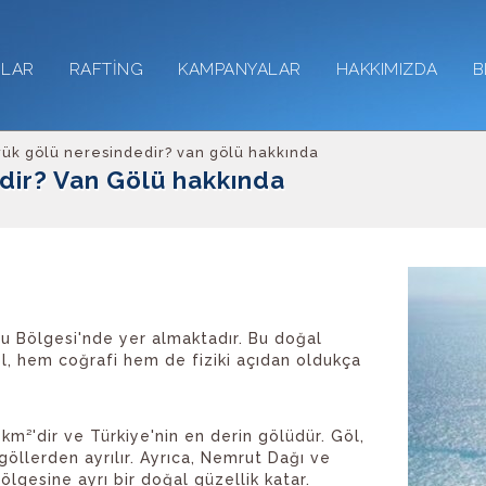
RLAR
RAFTİNG
KAMPANYALAR
HAKKIMIZDA
B
yük gölü neresindedir? van gölü hakkında
edir? Van Gölü hakkında
u Bölgesi'nde yer almaktadır. Bu doğal
 Göl, hem coğrafi hem de fiziki açıdan oldukça
km²'dir ve Türkiye'nin en derin gölüdür. Göl,
göllerden ayrılır. Ayrıca, Nemrut Dağı ve
ölgesine ayrı bir doğal güzellik katar.