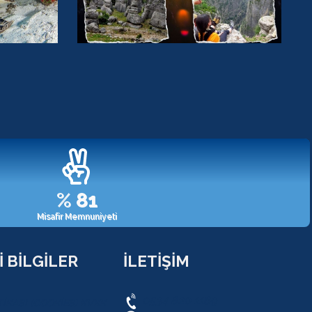
%
98
Misafir Memnuniyeti
 BİLGİLER
İLETİŞİM
0534 820 1169
TİKASI (COOKİES) KVKK