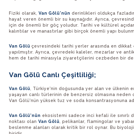
Fiziki olarak,
Van Gölü'nün
derinlikleri oldukça fazladı
hayat veren önemli bir su kaynağıdır. Ayrıca, çevresind
için de önemli bir göç yoludur. Tarihi ve kültürel açıd
kalıntılar ve manastırlar gibi birçok önemli yapı bulunm
Van Gölü
çevresindeki tarihi yerler arasında en dikkat 
yapılmıştır. Ayrıca, çevredeki kaleler, mezarlar ve anti
hem de tarihi mirasıyla ziyaretçilerini cezbeden bir d
Van Gölü Canlı Çeşitliliği;
Van Gölü
, Türkiye'nin doğusunda yer alan ve ülkenin e
yaşayan canlı türlerinin de benzersiz olmasına neden
Van Gölü'nün yüksek tuz ve soda konsantrasyonuna adap
Van Gölü'nün
ekosistemi sadece inci kefali ile sınırlı
noktası olan
Van Gölü
, pelikanlar, flamingolar ve yaba
beslenme alanları olarak kritik bir rol oynar. Bu biyolo
biridir.