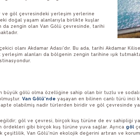
r ve göl çevresindeki yerleşim yerlerine
eki doğal yaşam alanlarıyla birlikte kuşlar
an da zengin olan Van Gölü çevresinde, tarihi
aktadır.
çekici olanı Akdamar Adası'dır. Bu ada, tarihi Akdamar Kilis
k yerleşim alanları da bölgenin zengin tarihine ışık tutmakt
estinasyondur.
n büyük gölü olma özelliğine sahip olan bir tuzlu ve sodal
 olmuştur.
Van Gölü'nde
yaşayan en bilinen canlı türü inci ke
te olabilmiş nadir türlerden biridir ve göl çevresinde yaş
 değildir; göl ve çevresi, birçok kuş türüne de ev sahipliği
n ördekleri gibi birçok kuş türüne yuva sağlar. Ayrıca
göl
ç
jik çeşitlilik, Van Gölü'nün ekolojik değerini artıran ve kor