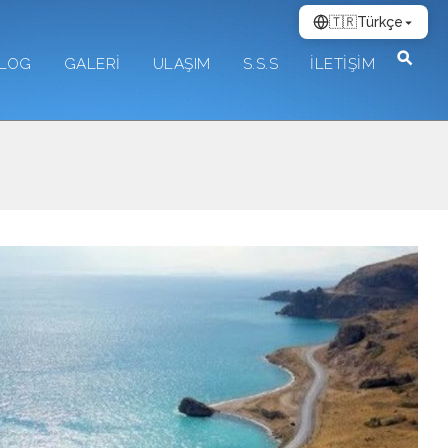
🇹🇷
Türkçe
LOG
GALERİ
ULAŞIM
S.S.S
İLETİŞİM