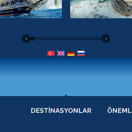
‹
›
DESTİNASYONLAR
ÖNEMLİ
ANTALYA
ÇEREZ POLİ