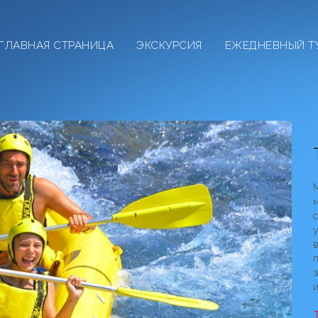
ГЛАВНАЯ СТРАНИЦА
ЭКСКУРСИЯ
ЕЖЕДНЕВНЫЙ Т
Са
М
с
в
п
з
и