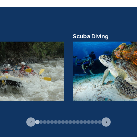
ving
Boat Tour
‹
›