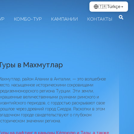
🇹🇷
Türkçe
УР
КОМБО-ТУР
КАМПАНИИ
КОНТАКТЫ
фари На Джипах В Махмутларе
Туры в Махмутлар
ахмутлар, район Алании в Анталии, — это волшебное
место, насыщенное историческими сокровищами
редиземноморского региона Турции. Эти земли,
украшенные величественными руинами римского и
изантийского периодов, с гордостью раскрывают свое
рошлое через древний город Сиедра. Раскопки в этом
агадочном городе свидетельствуют о глубоком
сторическом значении региона.
Туры на рафтинг в каньоны Кёпрюлю и Тазы, а также