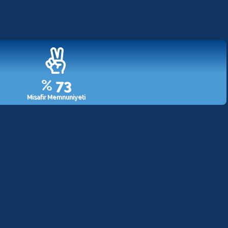
%
98
Misafir Memnuniyeti