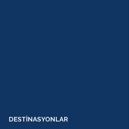
ZİPLİNE
TAZI CANYONU
JEEP SAFARİ
ATV QUAD SAFARİ
BUGGY SAFARİ
SCUBA DİVİNG
SULUADA
ANTALYA TEKNE TURU
GREEN KANYON
PARASAİLİNG
PAMUKKALE TURU
VİP TURLAR
DESTİNASYONLAR