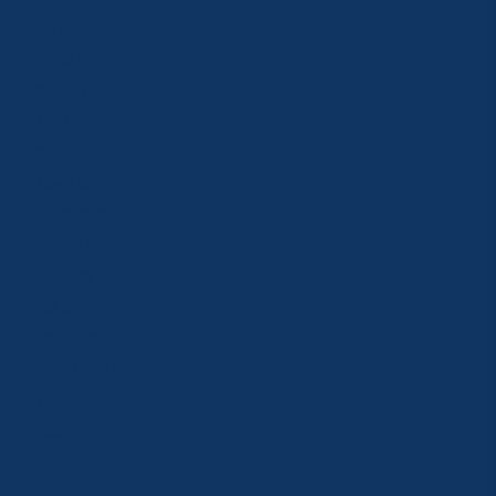
ANTALYA
KUNDU
KADRİYE
ALANYA
KEMER
ADRASAN
TEKİROVA
GÖYNÜK
BELDİBİ
BELEK
BOĞAZKENT
MANAVGAT
SERİK
SİDE