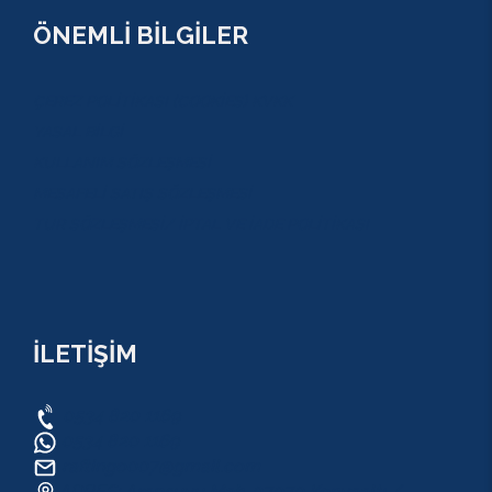
ÖNEMLİ BİLGİLER
ÇEREZ POLİTİKASI (COOKİES) KVKK
YASAL BİLGİ
KULLANIM SÖZLEŞMESİ
MESAFELİ SATIŞ SÖZLEŞMESİ
TUR SÖZLEŞMESİ/ İPTAL VE İADE POLİTİKASI
İLETİŞİM
0534 820 1169
0534 820 1169
raftingo007@gmail.com
ADRES: Arapsuyu Mah. 07070 Konyaaltı /