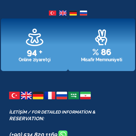
107
+
%
98
Online ziyaretçi
Misafir Memnuniyeti
İLETİŞİM / FOR DETAILED INFORMATİON &
RESERVATION:
(+90) 534 820 1169