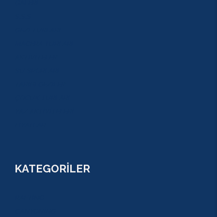
GALERİ
S.S.S
GEZİ TURLARI
MACERA TURLARI
AKTİVİTELER
SU SPORLARI
TARİHİ GEZİLER
ÇOCUK TURLARI
YAZ AKTİVİTELERİ
FİYATLAR
KATEGORİLER
RAFTİNG
CANYONİNG