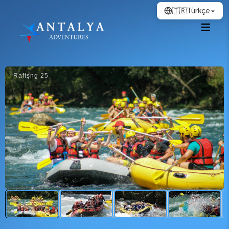
🇹🇷
Türkçe
Raftşng 25