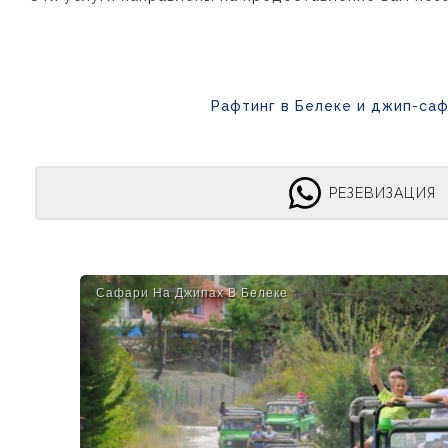
Рафтинг в Белеке и джип-са
РЕЗЕВИЗАЦИЯ
Сафари На Джипах В Белеке