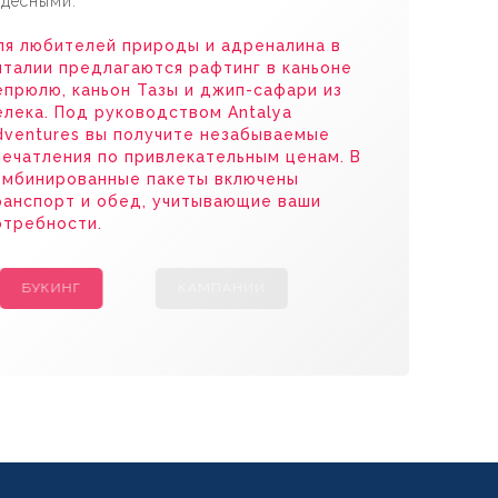
удесными.
ля любителей природы и адреналина в
нталии предлагаются рафтинг в каньоне
ёпрюлю, каньон Тазы и джип-сафари из
елека. Под руководством Antalya
dventures вы получите незабываемые
печатления по привлекательным ценам. В
омбинированные пакеты включены
ранспорт и обед, учитывающие ваши
отребности.
БУКИНГ
КАМПАНИИ