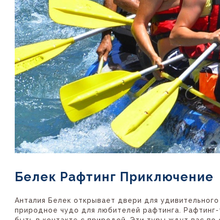
Белек Рафтинг Приключение
Анталия Белек открывает двери для удивительног
природное чудо для любителей рафтинга. Рафтинг-т
быть в контакте с природой. Эти туры ждут вас по