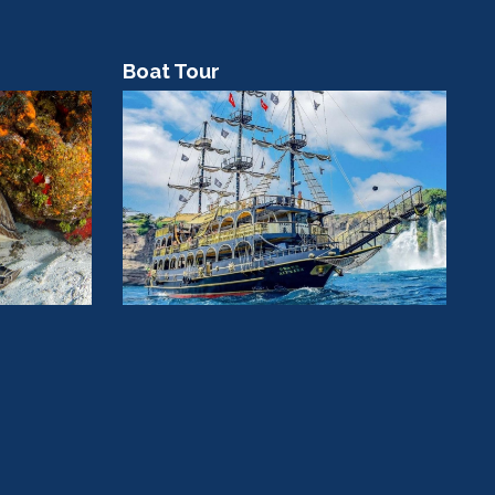
Boat Tour
C