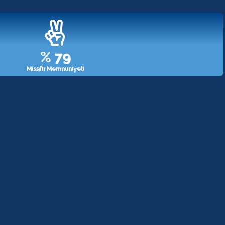
%
98
Misafir Memnuniyeti