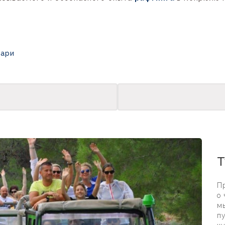
фари
Рафт
Т
П
о 
м
пу