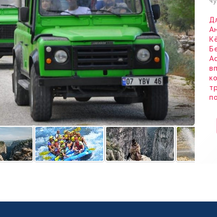
ч
Д
А
К
Б
A
в
к
т
п