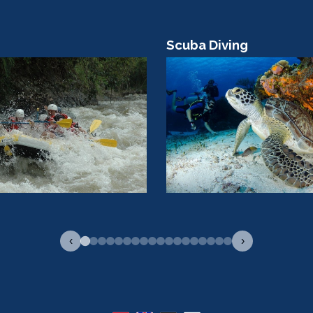
Scuba Diving
‹
›