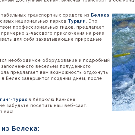
ртабельных транспортных средств из
Белека
асивых национальных парков
Турции
. Это
твом профессиональных гидов, предлагает
 примерно 2-часового приключения на реке
ывать для себя захватывающие природные
тся необходимое оборудование и подробный
е заполненного весельем полуденного
тола предлагает вам возможность отдохнуть
 в Белек завершится поздним днем, после
тинг-турах
в Кёпрюлю Каньоне,
 не забудьте посетить наш веб-сайт.
 вас!
 из Белека: