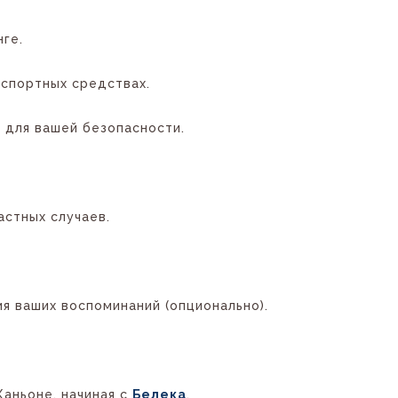
ге.
нспортных средствах.
я для вашей безопасности.
астных случаев.
я ваших воспоминаний (опционально).
Каньоне, начиная с
Белека
.