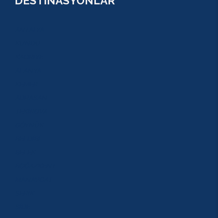
DESTİNASYONLAR
ANTALYA
KUNDU
KADRİYE
ALANYA
KEMER
ADRASAN
TEKİROVA
GÖYNÜK
BELDİBİ
BELEK
BOĞAZKENT
MANAVGAT
SERİK
SİDE