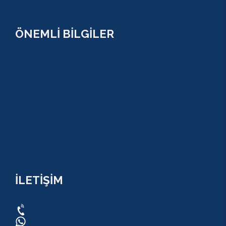
ÖNEMLİ BİLGİLER
ÇEREZ POLİTİKASI (COOKİES) KVKK
YASAL BİLGİ
KULLANIM SÖZLEŞMESİ
MESAFELİ SATIŞ SÖZLEŞMESİ
TUR SÖZLEŞMESİ/ İPTAL VE İADE POLİTİKASI
İLETİŞİM
0534 820 1169
0534 820 1169