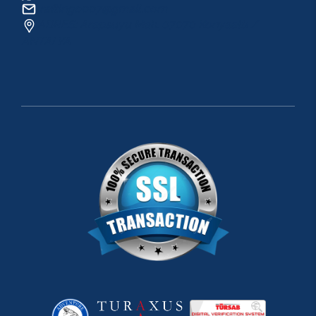
raftingo007@gmail.com
ADRES: Arapsuyu Mah. 07070 Konyaaltı /
ANTALYA