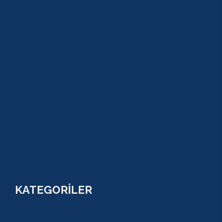
BLOG
GALERİ
S.S.S
GEZİ TURLARI
MACERA TURLARI
AKTİVİTELER
SU SPORLARI
TARİHİ GEZİLER
ÇOCUK TURLARI
YAZ AKTİVİTELERİ
FİYATLAR
KATEGORİLER
RAFTİNG