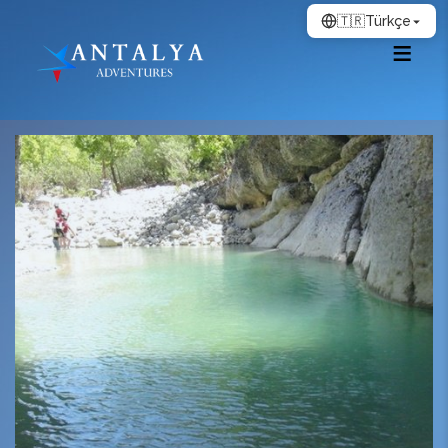
🇹🇷
Türkçe