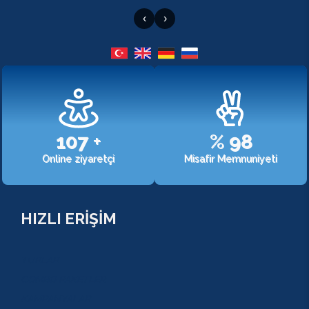
‹
›
107
+
%
98
Online ziyaretçi
Misafir Memnuniyeti
HIZLI ERİŞİM
TURLAR
COMBO PAKETLER
KAMPANYALAR