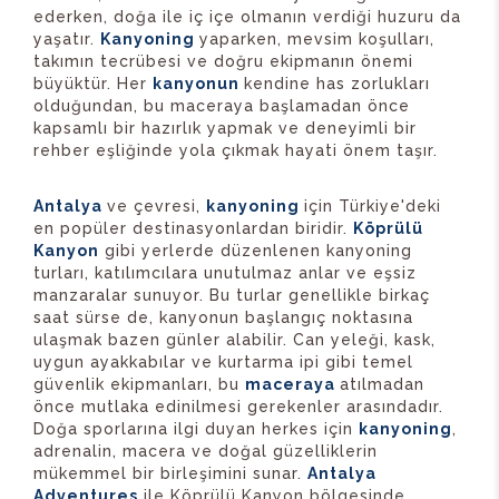
ederken, doğa ile iç içe olmanın verdiği huzuru da
yaşatır.
Kanyoning
yaparken, mevsim koşulları,
takımın tecrübesi ve doğru ekipmanın önemi
büyüktür. Her
kanyonun
kendine has zorlukları
olduğundan, bu maceraya başlamadan önce
kapsamlı bir hazırlık yapmak ve deneyimli bir
rehber eşliğinde yola çıkmak hayati önem taşır.
Antalya
ve çevresi,
kanyoning
için Türkiye'deki
en popüler destinasyonlardan biridir.
Köprülü
Kanyon
gibi yerlerde düzenlenen kanyoning
turları, katılımcılara unutulmaz anlar ve eşsiz
manzaralar sunuyor. Bu turlar genellikle birkaç
saat sürse de, kanyonun başlangıç noktasına
ulaşmak bazen günler alabilir. Can yeleği, kask,
uygun ayakkabılar ve kurtarma ipi gibi temel
güvenlik ekipmanları, bu
maceraya
atılmadan
önce mutlaka edinilmesi gerekenler arasındadır.
Doğa sporlarına ilgi duyan herkes için
kanyoning
,
adrenalin, macera ve doğal güzelliklerin
mükemmel bir birleşimini sunar.
Antalya
Adventures
ile Köprülü Kanyon bölgesinde