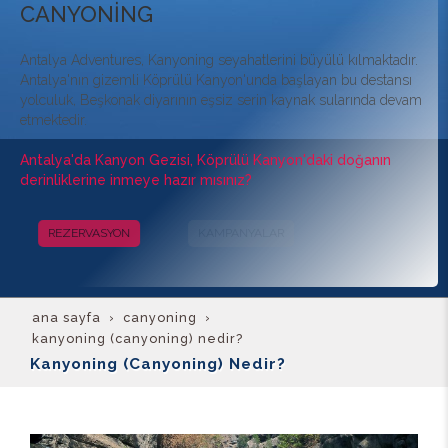
CANYONİNG
Antalya Adventures, Kanyoning seyahatlerini büyülü kılmaktadır.
Antalya'nın gizemli Köprülü Kanyon'unda başlayan bu destansı
yolculuk, Beşkonak diyarının eşsiz serin kaynak sularında devam
etmektedir.
Antalya'da Kanyon Gezisi, Köprülü Kanyon'daki doğanın
derinliklerine inmeye hazır mısınız?
REZERVASYON
KAMPANYALAR
ana sayfa
canyoni̇ng
kanyoning (canyoning) nedir?
Kanyoning (Canyoning) Nedir?