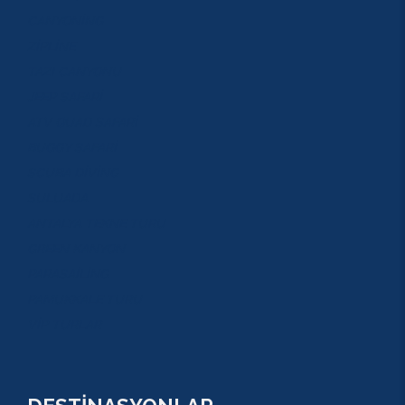
CANYONİNG
ZİPLİNE
TAZI CANYONU
JEEP SAFARİ
ATV QUAD SAFARİ
BUGGY SAFARİ
SCUBA DİVİNG
SULUADA
ANTALYA TEKNE TURU
GREEN KANYON
PARASAİLİNG
PAMUKKALE TURU
VİP TURLAR