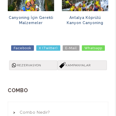
Antalya Köprülü
Canyoning İçin Gerekli
Kanyon Canyoning
Malzemeler
Facebook
X (Twitter)
E-Mail
Whatsapp
REZERVASYON
KAMPANYALAR
COMBO
Combo Nedir?