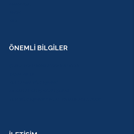
MANAVGAT
SERİK
SİDE
ÖNEMLİ BİLGİLER
ÇEREZ POLİTİKASI (COOKİES) KVKK
YASAL BİLGİ
KULLANIM SÖZLEŞMESİ
MESAFELİ SATIŞ SÖZLEŞMESİ
TUR SÖZLEŞMESİ/ İPTAL VE İADE POLİTİKASI