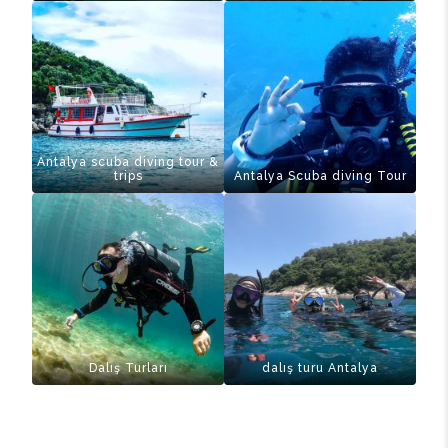
Antalya scuba diving tour &
trips
Antalya Scuba diving Tour
Dalış Turları
dalış turu Antalya