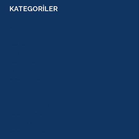
KATEGORİLER
RAFTİNG
CANYONİNG
ZİPLİNE
TAZI CANYONU
JEEP SAFARİ
ATV QUAD SAFARİ
BUGGY SAFARİ
SCUBA DİVİNG
SULUADA
ANTALYA TEKNE TURU
GREEN KANYON
PARASAİLİNG
PAMUKKALE TURU