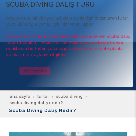
SCUBA DİVİNG DALIŞ TURU
Antalya'da su altı dünyasına tutkun olanlar için düzenlenen turlar,
yolculuk ve öğle yemeği gibi hizmetleri kapsar.
Antalya'da uzman ekipler tarafından düzenlenen Scuba dalış
turları, büyülü bir etkinliktir. Genellikle koyları keşfetmeye
odaklanan bu turlar, yolculuğu baştan sona özenle planlar
ve ulaşım detaylarıyla ilgilenir.
REZERVASYON
KAMPANYALAR
ana sayfa
turlar
scuba di̇vi̇ng
scuba diving dalış nedir?
Scuba Diving Dalış Nedir?