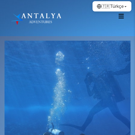
🇹🇷
Türkçe