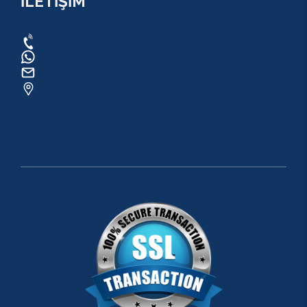
İLETİŞİM
0534 820 1169
0534 820 1169
raftingo007@gmail.com
ADRES: Arapsuyu Mah. 07070 Konyaaltı /
ANTALYA