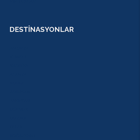
VİP TURLAR
DESTİNASYONLAR
ANTALYA
KUNDU
KADRİYE
ALANYA
KEMER
ADRASAN
TEKİROVA
GÖYNÜK
BELDİBİ
BELEK
BOĞAZKENT