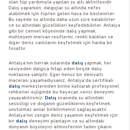
olan tüp yardımıyla yapılan su altı aktivitesidir.
Dalış yaparken, dalgıçlar su altında nefes
alabilmek için tüpten gelen hava ile beslenirler.
Bu sayede su altında daha uzun süre kalabilirler
ve su altındaki güzellikleri keşfedebilirler. Antalya
gibi bir cennet köşesinde dalış yapmak,
muhteşem mercan resiflerini, renkli balıkları ve
diğer deniz canlılarını keşfetmek için harika bir
fırsattır.
Antalya'nın berrak sularında
dalış
yapmak, her
seviyeden dalgıca hitap eden birçok dalış
noktasına sahiptir. Eğer henüz bir denizaltı
macerası yaşamadıysanız, Antalya'da sertifikalı
dalış
merkezlerinden birine katılarak profesyonel
rehberler eşliğinde bu heyecan verici deneyimi
yaşayabilirsiniz.
Dalış
sırasında su altındaki
sessizliği ve doğanın güzelliklerini keşfetmek,
unutulmaz anılar biriktirmenizi sağlayacaktır.
Antalya'nın zengin deniz yaşamını keşfetmek için
bir
dalış
deneyimi planlayın ve su altındaki
dünyanın büyüleyici atmosferinin tadını çıkarın.