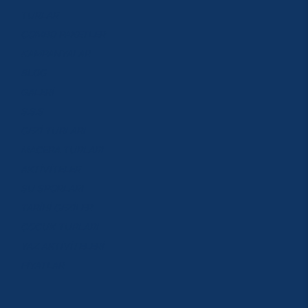
TURLAR
COMBO PAKETLER
KAMPANYALAR
BLOG
GALERİ
S.S.S
GEZİ TURLARI
MACERA TURLARI
AKTİVİTELER
SU SPORLARI
TARİHİ GEZİLER
ÇOCUK TURLARI
YAZ AKTİVİTELERİ
FİYATLAR