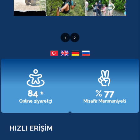
‹
›
107
+
%
98
Online ziyaretçi
Misafir Memnuniyeti
HIZLI ERİŞİM